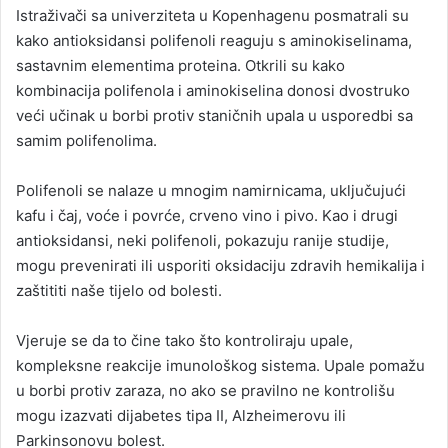
Istraživači sa univerziteta u Kopenhagenu posmatrali su
kako antioksidansi polifenoli reaguju s aminokiselinama,
sastavnim elementima proteina. Otkrili su kako
kombinacija polifenola i aminokiselina donosi dvostruko
veći učinak u borbi protiv staničnih upala u usporedbi sa
samim polifenolima.
Polifenoli se nalaze u mnogim namirnicama, uključujući
kafu i čaj, voće i povrće, crveno vino i pivo. Kao i drugi
antioksidansi, neki polifenoli, pokazuju ranije studije,
mogu prevenirati ili usporiti oksidaciju zdravih hemikalija i
zaštititi naše tijelo od bolesti.
Vjeruje se da to čine tako što kontroliraju upale,
kompleksne reakcije imunološkog sistema. Upale pomažu
u borbi protiv zaraza, no ako se pravilno ne kontrolišu
mogu izazvati dijabetes tipa II, Alzheimerovu ili
Parkinsonovu bolest.