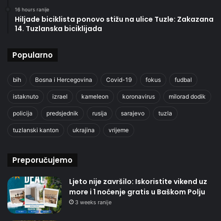
16 hours ranije
Hiljade biciklista ponovo stižu na ulice Tuzle: Zakazana
14. Tuzlanska biciklijada
Popularno
bih
Bosna i Hercegovina
Covid-19
fokus
fudbal
istaknuto
izrael
kameleon
koronavirus
milorad dodik
policija
predsjednik
rusija
sarajevo
tuzla
tuzlanski kanton
ukrajina
vrijeme
Preporučujemo
Ljeto nije završilo: Iskoristite vikend uz
more i 1 noćenje gratis u Baškom Polju
3 weeks ranije