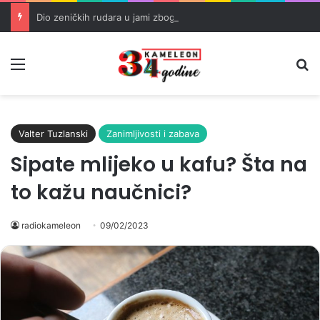
Dio zeničkih rudara u jami zbog neisplaćenih plata i problema sa zdravstvenim knjižicama
Meni
Pr
Valter Tuzlanski
Zanimljivosti i zabava
Sipate mlijeko u kafu? Šta na
to kažu naučnici?
radiokameleon
09/02/2023