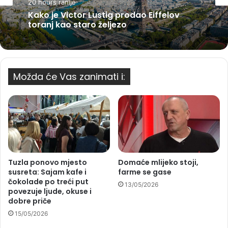
20 hours ranije
Kako je Victor Lustig prodao Eiffelov
toranj kao staro željezo
Možda će Vas zanimati i:
Tuzla ponovo mjesto
Domaće mlijeko stoji,
susreta: Sajam kafe i
farme se gase
čokolade po treći put
13/05/2026
povezuje ljude, okuse i
dobre priče
15/05/2026