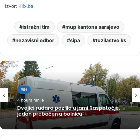
Izvor:
Klix.ba
istražni tim
mup kantona sarajevo
nezavisni odbor
sipa
tuzilastvo ks
BiH
4 hours ranije
Dvojici rudara pozlilo u jami Raspotočje,
jedan prebačen u bolnicu