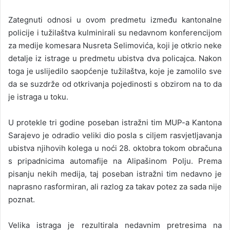
Zategnuti odnosi u ovom predmetu između kantonalne
policije i tužilaštva kulminirali su nedavnom konferencijom
za medije komesara Nusreta Selimovića, koji je otkrio neke
detalje iz istrage u predmetu ubistva dva policajca. Nakon
toga je uslijedilo saopćenje tužilaštva, koje je zamolilo sve
da se suzdrže od otkrivanja pojedinosti s obzirom na to da
je istraga u toku.
U protekle tri godine poseban istražni tim MUP-a Kantona
Sarajevo je odradio veliki dio posla s ciljem rasvjetljavanja
ubistva njihovih kolega u noći 28. oktobra tokom obračuna
s pripadnicima automafije na Alipašinom Polju. Prema
pisanju nekih medija, taj poseban istražni tim nedavno je
naprasno rasformiran, ali razlog za takav potez za sada nije
poznat.
Velika istraga je rezultirala nedavnim pretresima na