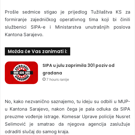
Prošle sedmice stigao je prijedlog Tužilaštva KS za
formiranje zajedničkog operativnog tima koji bi činili
službenici SIPA-e i Ministarstva unutrašnjih poslova
Kantona Sarajevo.
Možda će Vas zanimati i:
SIPA u julu zaprimila 301 poziv od
građana
7 hours ranije
No, kako nezvanično saznajemo, tu ideju su odbili u MUP-
u Kantona Sarajevo, nakon čega je pala odluka da SIPA
preuzme vođenje istrage. Komesar Uprave policije Nusret
Selimović je smatrao da njegova agencija zaslužuje
odraditi slučaj do samog kraja.