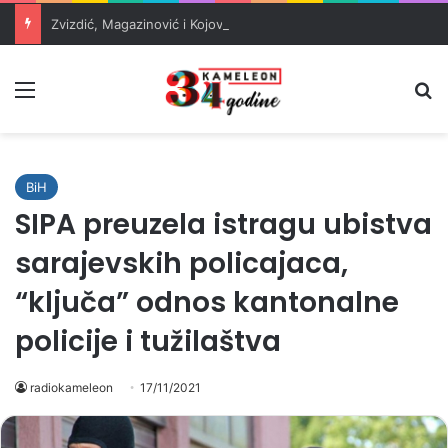
Zvizdić, Magazinović i Kojović traže poseban status za Memorijalni centar Srebrenica
Meni
Pr
BiH
SIPA preuzela istragu ubistva
sarajevskih policajaca,
“ključa” odnos kantonalne
policije i tužilaštva
radiokameleon
17/11/2021