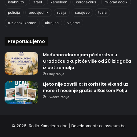
istaknuto
izrael
kameleon
koronavirus
milorad dodik
policija
predsjednik
rusija
sarajevo
tuzla
tuzlanski kanton
ukrajina
vrijeme
Preporučujemo
Međunarodni sajam pčelarstva u
Gradačcu okupit će više od 20 izlagača
iz pet zemalja
1 day ranije
Ljeto nije završilo: Iskoristite vikend uz
more i 1 noćenje gratis u Baškom Polju
3 weeks ranije
© 2026. Radio Kameleon doo | Development:
colosseum.ba