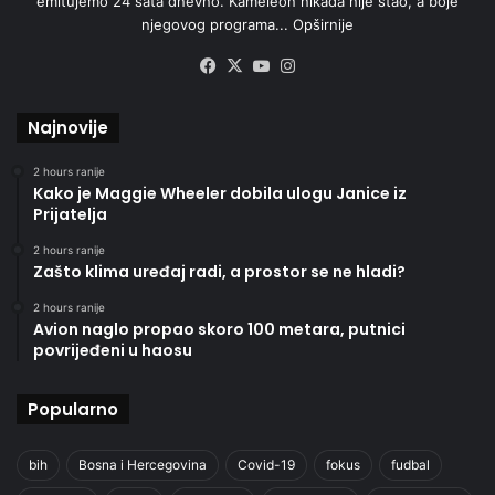
emitujemo 24 sata dnevno. Kameleon nikada nije stao, a boje
njegovog programa...
Opširnije
Facebook
X
YouTube
Instagram
Najnovije
2 hours ranije
Kako je Maggie Wheeler dobila ulogu Janice iz
Prijatelja
2 hours ranije
Zašto klima uređaj radi, a prostor se ne hladi?
2 hours ranije
Avion naglo propao skoro 100 metara, putnici
povrijeđeni u haosu
Popularno
bih
Bosna i Hercegovina
Covid-19
fokus
fudbal