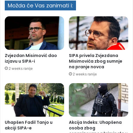
Možda će Vas zanimati i:
Zvjezdan Misimović dao
SIPA privela Zvjezdana
izjavu u SIPA-i
Misimovića zbog sumnje
na pranje novca
2 weeks ranije
2 weeks ranije
Uhapšen Fadil Tanjo u
Akcija Indeks: Uhapšena
akciji SIPA-e
osoba zbog