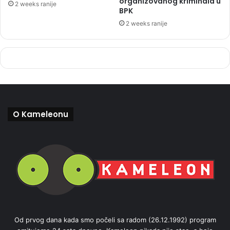
organizovanog kriminala u
2 weeks ranije
BPK
2 weeks ranije
O Kameleonu
Od prvog dana kada smo počeli sa radom (26.12.1992) program