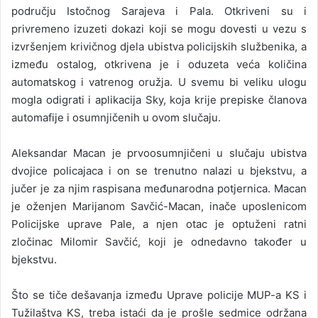
području Istočnog Sarajeva i Pala. Otkriveni su i
privremeno izuzeti dokazi koji se mogu dovesti u vezu s
izvršenjem krivičnog djela ubistva policijskih službenika, a
između ostalog, otkrivena je i oduzeta veća količina
automatskog i vatrenog oružja. U svemu bi veliku ulogu
mogla odigrati i aplikacija Sky, koja krije prepiske članova
automafije i osumnjičenih u ovom slučaju.
Aleksandar Macan je prvoosumnjičeni u slučaju ubistva
dvojice policajaca i on se trenutno nalazi u bjekstvu, a
jučer je za njim raspisana međunarodna potjernica. Macan
je oženjen Marijanom Savčić-Macan, inače uposlenicom
Policijske uprave Pale, a njen otac je optuženi ratni
zločinac Milomir Savčić, koji je odnedavno također u
bjekstvu.
Što se tiče dešavanja između Uprave policije MUP-a KS i
Tužilaštva KS, treba istaći da je prošle sedmice održana