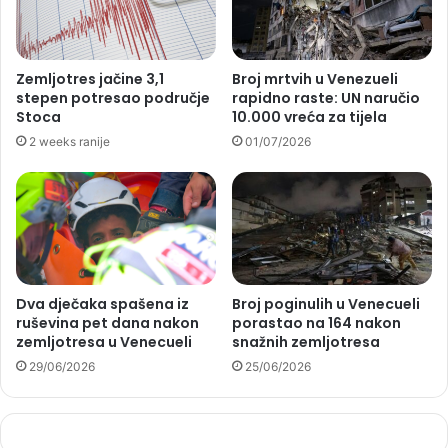
Zemljotres jačine 3,1
Broj mrtvih u Venezueli
stepen potresao područje
rapidno raste: UN naručio
Stoca
10.000 vreća za tijela
2 weeks ranije
01/07/2026
Dva dječaka spašena iz
Broj poginulih u Venecueli
ruševina pet dana nakon
porastao na 164 nakon
zemljotresa u Venecueli
snažnih zemljotresa
29/06/2026
25/06/2026