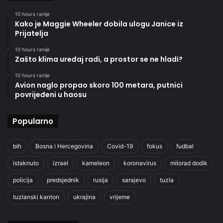
10 hours ranije
Kako je Maggie Wheeler dobila ulogu Janice iz
Prijatelja
10 hours ranije
Zašto klima uređaj radi, a prostor se ne hladi?
10 hours ranije
Avion naglo propao skoro 100 metara, putnici
povrijeđeni u haosu
Popularno
bih
Bosna i Hercegovina
Covid-19
fokus
fudbal
istaknuto
izrael
kameleon
koronavirus
milorad dodik
policija
predsjednik
rusija
sarajevo
tuzla
tuzlanski kanton
ukrajina
vrijeme