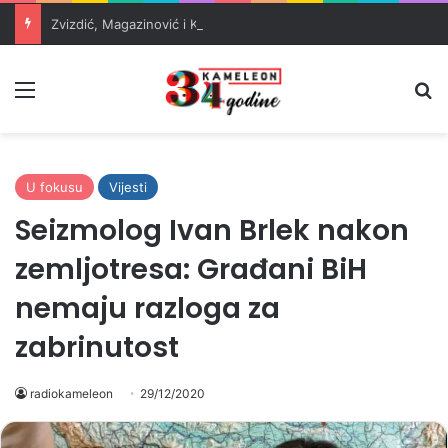
Zvizdić, Magazinović i Kojović traže poseban status za Memorijalni centar Srebrenica
Meni
Pr
U fokusu
Vijesti
Seizmolog Ivan Brlek nakon
zemljotresa: Građani BiH
nemaju razloga za
zabrinutost
radiokameleon
29/12/2020