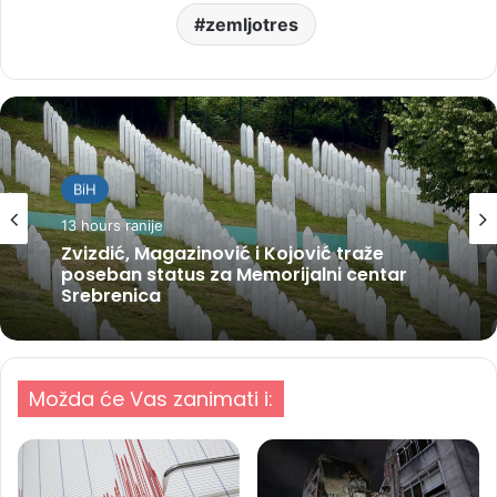
zemljotres
BiH
13 hours ranije
Zvizdić, Magazinović i Kojović traže
poseban status za Memorijalni centar
Srebrenica
Možda će Vas zanimati i: