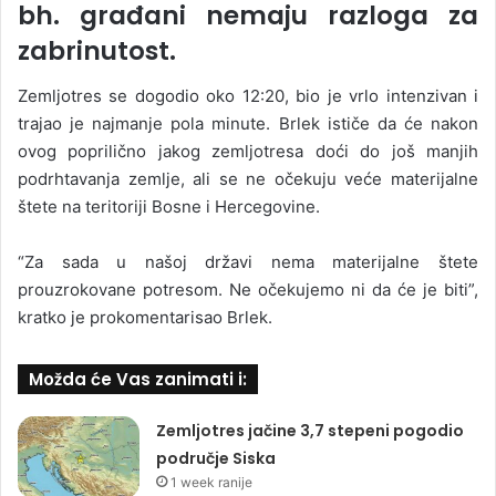
bh. građani nemaju razloga za
zabrinutost.
Zemljotres se dogodio oko 12:20, bio je vrlo intenzivan i
trajao je najmanje pola minute. Brlek ističe da će nakon
ovog poprilično jakog zemljotresa doći do još manjih
podrhtavanja zemlje, ali se ne očekuju veće materijalne
štete na teritoriji Bosne i Hercegovine.
“Za sada u našoj državi nema materijalne štete
prouzrokovane potresom. Ne očekujemo ni da će je biti”,
kratko je prokomentarisao Brlek.
Možda će Vas zanimati i:
Zemljotres jačine 3,7 stepeni pogodio
područje Siska
1 week ranije