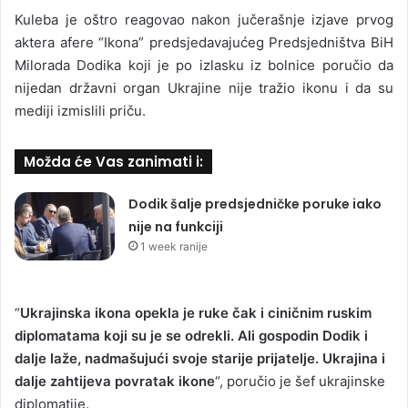
Kuleba je oštro reagovao nakon jučerašnje izjave prvog
aktera afere “Ikona” predsjedavajućeg Predsjedništva BiH
Milorada Dodika koji je po izlasku iz bolnice poručio da
nijedan državni organ Ukrajine nije tražio ikonu i da su
mediji izmislili priču.
Možda će Vas zanimati i:
Dodik šalje predsjedničke poruke iako
nije na funkciji
1 week ranije
“
Ukrajinska ikona opekla je ruke čak i ciničnim ruskim
diplomatama koji su je se odrekli. Ali gospodin Dodik i
dalje laže, nadmašujući svoje starije prijatelje. Ukrajina i
dalje zahtijeva povratak ikone
“, poručio je šef ukrajinske
diplomatije.