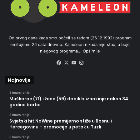
Od prvog dana kada smo počeli sa radom (26.12.1992) program
emitujemo 24 sata dnevno. Kameleon nikada nije stao, a boje
njegovog programa...
Opširnije
Facebook
X
YouTube
Instagram
Najnovije
8 hours ranije
Muškarac (71) i žena (59) dobili bliznakinje nakon 34
godine borbe
8 hours ranije
Svjetski hit NoWine premijerno stiže u Bosnu i
Hercegovinu – promocija u petak u Tuzli
8 hours ranije