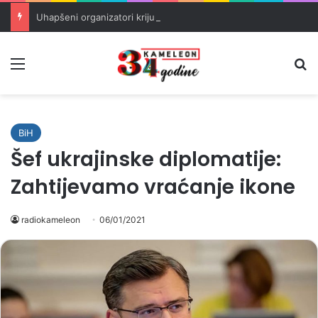
Uhapšeni organizatori krijumčarenja migranata preko BiH i Balkana
Meni
Pr
BiH
Šef ukrajinske diplomatije:
Zahtijevamo vraćanje ikone
radiokameleon
06/01/2021