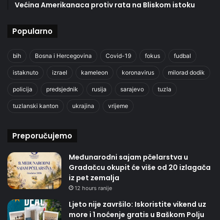
Većina Amerikanaca protiv rata na Bliskom istoku
Popularno
bih
Bosna i Hercegovina
Covid-19
fokus
fudbal
istaknuto
izrael
kameleon
koronavirus
milorad dodik
policija
predsjednik
rusija
sarajevo
tuzla
tuzlanski kanton
ukrajina
vrijeme
Preporučujemo
Međunarodni sajam pčelarstva u
Gradačcu okupit će više od 20 izlagača
iz pet zemalja
12 hours ranije
Ljeto nije završilo: Iskoristite vikend uz
more i 1 noćenje gratis u Baškom Polju