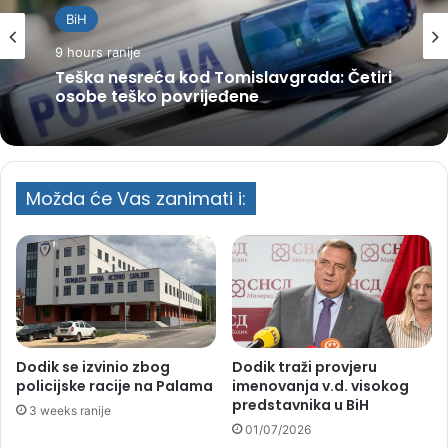
BiH
9 hours ranije
Teška nesreća kod Tomislavgrada: Četiri
osobe teško povrijeđene
Možda će Vas zanimati i:
Dodik se izvinio zbog
Dodik traži provjeru
policijske racije na Palama
imenovanja v.d. visokog
predstavnika u BiH
3 weeks ranije
01/07/2026