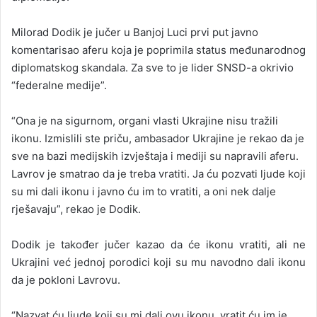
Milorad Dodik je jučer u Banjoj Luci prvi put javno
komentarisao aferu koja je poprimila status međunarodnog
diplomatskog skandala. Za sve to je lider SNSD-a okrivio
“federalne medije”.
“Ona je na sigurnom, organi vlasti Ukrajine nisu tražili
ikonu. Izmislili ste priču, ambasador Ukrajine je rekao da je
sve na bazi medijskih izvještaja i mediji su napravili aferu.
Lavrov je smatrao da je treba vratiti. Ja ću pozvati ljude koji
su mi dali ikonu i javno ću im to vratiti, a oni nek dalje
rješavaju”, rekao je Dodik.
Dodik je također jučer kazao da će ikonu vratiti, ali ne
Ukrajini već jednoj porodici koji su mu navodno dali ikonu
da je pokloni Lavrovu.
“Nazvat ću ljude koji su mi dali ovu ikonu, vratit ću im je