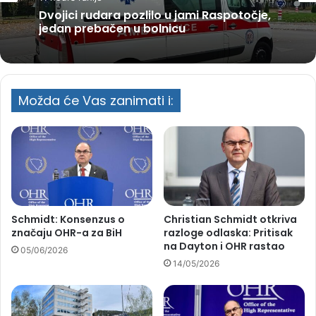
Dvojici rudara pozlilo u jami Raspotočje,
jedan prebačen u bolnicu
Možda će Vas zanimati i:
Schmidt: Konsenzus o
Christian Schmidt otkriva
značaju OHR-a za BiH
razloge odlaska: Pritisak
na Dayton i OHR rastao
05/06/2026
14/05/2026