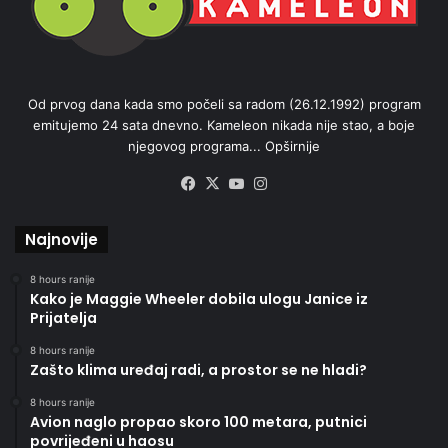
Od prvog dana kada smo počeli sa radom (26.12.1992) program
emitujemo 24 sata dnevno. Kameleon nikada nije stao, a boje
njegovog programa...
Opširnije
Facebook
X
YouTube
Instagram
Najnovije
8 hours ranije
Kako je Maggie Wheeler dobila ulogu Janice iz
Prijatelja
8 hours ranije
Zašto klima uređaj radi, a prostor se ne hladi?
8 hours ranije
Avion naglo propao skoro 100 metara, putnici
povrijeđeni u haosu