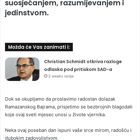
suosjećanjem, razumijevanjem i
jedinstvom.
Možda će Vas zanimati i:
Christian Schmidt otkriva razloge
odlaska pod pritiskom SAD-a
3 weeks ranije
Dok se okupljamo da proslavimo radostan dolazak
Ramazanskog Bajrama, prisjetimo se bezbrojnih blagodati
koje ovaj sveti mjesec unosi u živote vjernika.
Neka ovaj poseban dan ispuni vaše srce mirom, radošću i
dubokim zadovoljstvom.