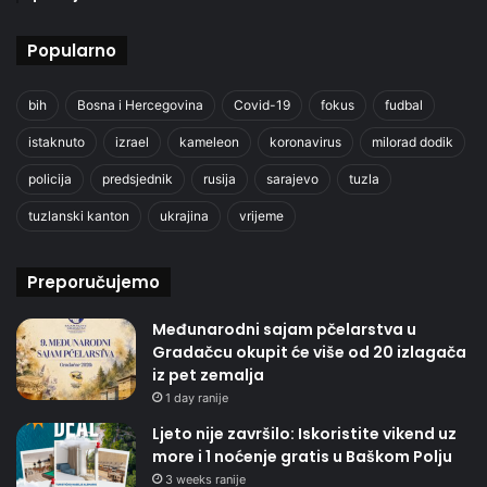
Popularno
bih
Bosna i Hercegovina
Covid-19
fokus
fudbal
istaknuto
izrael
kameleon
koronavirus
milorad dodik
policija
predsjednik
rusija
sarajevo
tuzla
tuzlanski kanton
ukrajina
vrijeme
Preporučujemo
Međunarodni sajam pčelarstva u
Gradačcu okupit će više od 20 izlagača
iz pet zemalja
1 day ranije
Ljeto nije završilo: Iskoristite vikend uz
more i 1 noćenje gratis u Baškom Polju
3 weeks ranije