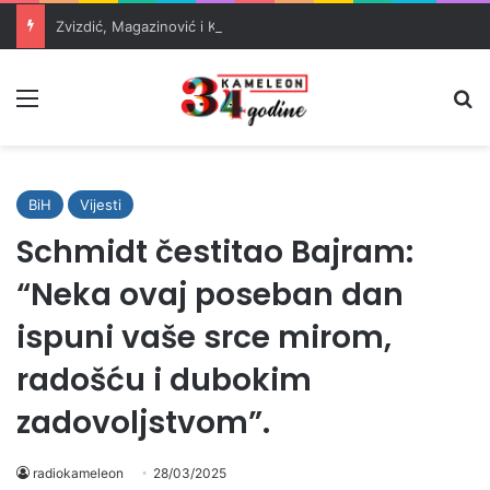
Zvizdić, Magazinović i Kojović traže poseban status za Memorijalni centar Srebrenica
Meni
Pr
BiH
Vijesti
Schmidt čestitao Bajram:
“Neka ovaj poseban dan
ispuni vaše srce mirom,
radošću i dubokim
zadovoljstvom”.
radiokameleon
28/03/2025