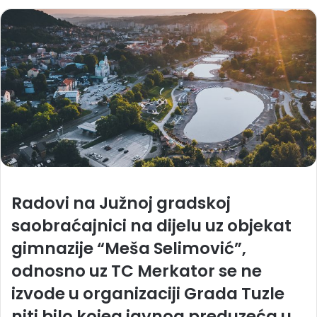
Radovi na Južnoj gradskoj
saobraćajnici na dijelu uz objekat
gimnazije “Meša Selimović”,
odnosno uz TC Merkator se ne
izvode u organizaciji Grada Tuzle
niti bilo kojeg javnog preduzeća u