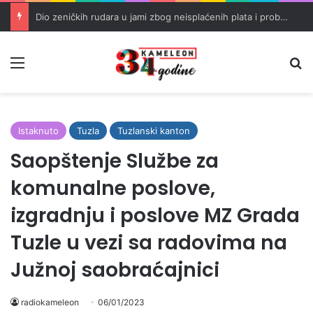
Dio zeničkih rudara u jami zbog neisplaćenih plata i problema sa zdravstvenim knjižicama
Meni
Pr
Istaknuto
Tuzla
Tuzlanski kanton
Saopštenje Službe za
komunalne poslove,
izgradnju i poslove MZ Grada
Tuzle u vezi sa radovima na
Južnoj saobraćajnici
radiokameleon
06/01/2023