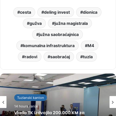
cesta
deling invest
dionica
gužva
južna magistrala
južna saobraćajnica
komunalna infrastruktura
M4
radovi
saobraćaj
tuzla
Tuzlanski kanton
Tuzla
14 hours ranije
14 hours ranije