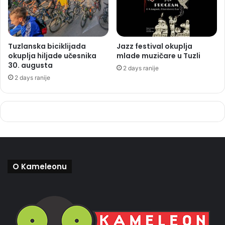
Tuzlanska biciklijada
Jazz festival okuplja
okuplja hiljade učesnika
mlade muzičare u Tuzli
30. augusta
2 days ranije
2 days ranije
O Kameleonu