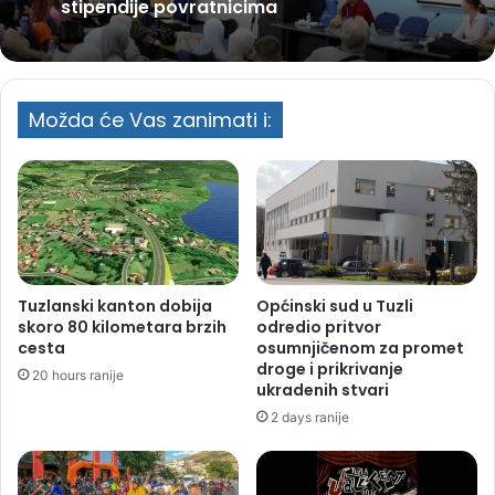
Vlada TK izdvojila 200.000 KM za
stipendije povratnicima
Pritvor za Edina Selimovića zbog sumnje
u tešku krađu u Tuzli
Možda će Vas zanimati i:
Tuzlanski kanton dobija
Općinski sud u Tuzli
skoro 80 kilometara brzih
odredio pritvor
cesta
osumnjičenom za promet
droge i prikrivanje
20 hours ranije
ukradenih stvari
2 days ranije