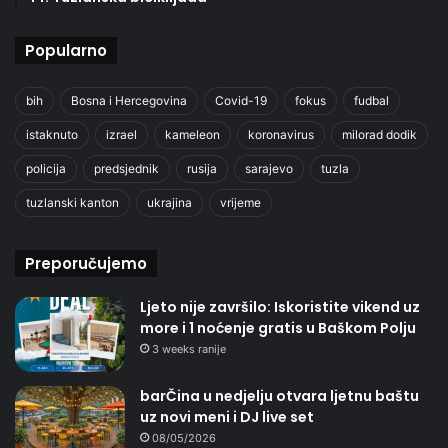
Popularno
bih
Bosna i Hercegovina
Covid-19
fokus
fudbal
istaknuto
izrael
kameleon
koronavirus
milorad dodik
policija
predsjednik
rusija
sarajevo
tuzla
tuzlanski kanton
ukrajina
vrijeme
Preporučujemo
Ljeto nije završilo: Iskoristite vikend uz
more i 1 noćenje gratis u Baškom Polju
3 weeks ranije
barČina u nedjelju otvara ljetnu baštu
uz novi meni i DJ live set
08/05/2026