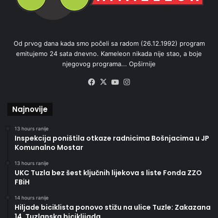
Od prvog dana kada smo počeli sa radom (26.12.1992) program
emitujemo 24 sata dnevno. Kameleon nikada nije stao, a boje
njegovog programa...
Opširnije
Facebook
X
YouTube
Instagram
Najnovije
13 hours ranije
Inspekcija poništila otkaze radnicima Bošnjacima u JP
Komunalno Mostar
13 hours ranije
UKC Tuzla bez šest ključnih lijekova s liste Fonda ZZO
FBiH
14 hours ranije
Hiljade biciklista ponovo stižu na ulice Tuzle: Zakazana
14. Tuzlanska biciklijada