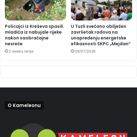
Policajci iz Kreševa spasili
U Tuzli svečano obilježen
mladića iz nabujale rijeke
završetak radova na
nakon saobraćajne
unapređenju energetske
nesreće
efikasnosti SKPC „Mejdan“
2 weeks ranije
06/07/2026
O Kameleonu