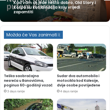
Kad vam se jede nešto dobro, Old Story i
Korpa su kombinacija koju vrijedi
zapamtiti
Možda će Vas zanimati i:
Teška saobraćajna
Sudar dva automobila i
nesreća u Banovićima,
motocikla kod Kalesije,
poginuo 60-godišnji vozač
dvije osobe povrijeđene
3 days ranije
4 days ranije