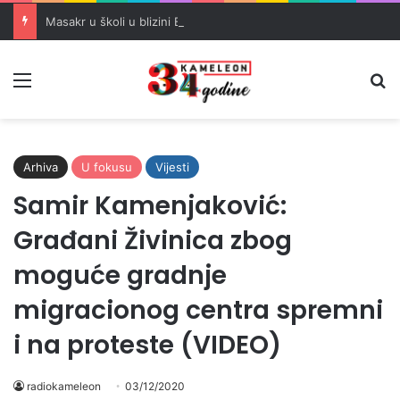
Masakr u školi u blizini Bangkoka: učenik ubio babu i dedu, pa pucao na nastavnike i đake
Meni
Pr
Arhiva
U fokusu
Vijesti
Samir Kamenjaković:
Građani Živinica zbog
moguće gradnje
migracionog centra spremni
i na proteste (VIDEO)
radiokameleon
03/12/2020