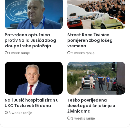
Potvrđena optužnica
Street Race Živinice
protiv Naila Jusića zbog
pomjeren zbog lošeg
zloupotrebe položaja
vremena
1 week ranije
2 weeks ranije
Nail Jusić hospitaliziran u
Teško povrijeđena
UKC Tuzla već 15 dana
desetogodišnjakinja u
Živinicama
3 weeks ranije
3 weeks ranije