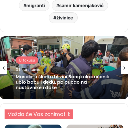
migranti
samir kamenjaković
živinice
U fokusu
3 hours ranije
Masakr u školi u blizini Bangkoka: učenik
ubio babu i dedu, pa pucao na
nastavnike i đake
Možda će Vas zanimati i: