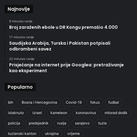
Najnovije
9 minutes ranije
Broj zaraženih ebole u DR Kongu premašio 4.000
17 minutes ranije
Saudijska Arabija, Turska i Pakistan potpisali
odbrambeni savez
22 minutes ranije
Prisjećanje na internet prije Googlea: pretraživanje
kao eksperiment
Popularno
bih
Bosna i Hercegovina
Covid-19
fokus
fudbal
istaknuto
izrael
kameleon
koronavirus
milorad dodik
policija
predsjednik
rusija
sarajevo
tuzla
tuzlanski kanton
ukrajina
vrijeme