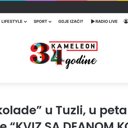
u SAD-u: Više od 25.000 zaraženih
LIFESTYLE
SPORT
GDJE IZAĆI?
RADIO LIVE
olade” u Tuzli, u peta
je “KVIZ SA DEANOM K