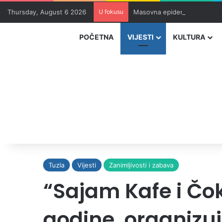
Thursday, August 6 2026
U fokusu
Masovna epidemija parazita 
POČETNA
VIJESTI
KULTURA
Tuzla
Vijesti
Zanimljivosti i zabava
“Sajam Kafe i Čok
godine, organizu