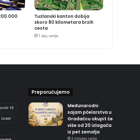
 200.000
Tuzlanski kanton dobija
skoro 80 kilometara brzih
cesta
1 day ranije
Preporučujemo
Međunarodni
ovid-19
sajam pčelarstva u
Gradačcu okupit će
izrael
više od 20 izlagača
iz pet zemalja
2 minutes ranije
sjednik