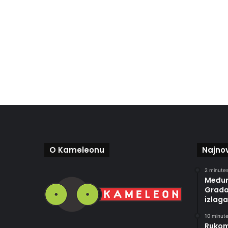
O Kameleonu
Najnov
2 minutes
Međun
Gradač
izlaga
10 minute
Rukom