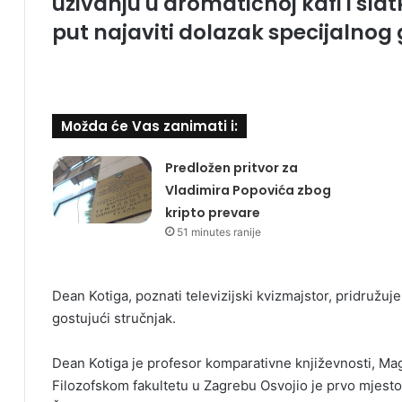
uživanju u aromatičnoj kafi i sla
put najaviti dolazak specijalnog
Možda će Vas zanimati i:
Predložen pritvor za
Vladimira Popovića zbog
kripto prevare
51 minutes ranije
Dean Kotiga, poznati televizijski kvizmajstor, pridružuj
gostujući stručnjak.
Dean Kotiga je profesor komparativne književnosti, Mag
Filozofskom fakultetu u Zagrebu Osvojio je prvo mjes