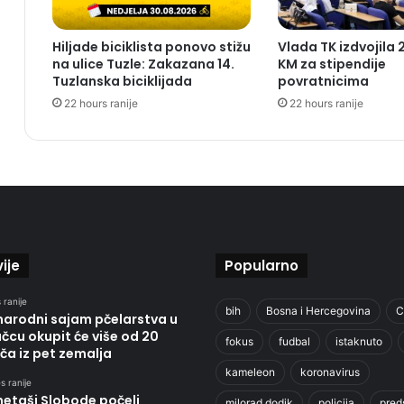
Hiljade biciklista ponovo stižu
Vlada TK izdvojila
na ulice Tuzle: Zakazana 14.
KM za stipendije
Tuzlanska biciklijada
povratnicima
22 hours ranije
22 hours ranije
ije
Popularno
 ranije
bih
Bosna i Hercegovina
C
arodni sajam pčelarstva u
cu okupit će više od 20
fokus
fudbal
istaknuto
ča iz pet zemalja
kameleon
koronavirus
s ranije
etaši Slobode počeli
milorad dodik
policija
pred