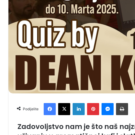
Facebook
X
LinkedIn
Pinterest
Messenger
Print
Podijelite
Zadovoljstvo nam je što naš naj