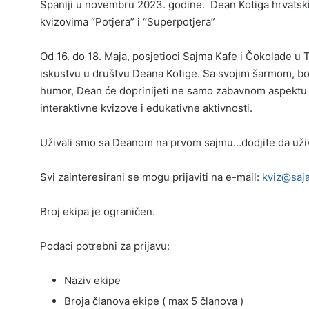
Španiji u novembru 2023. godine. Dean Kotiga hrvatski 
kvizovima “Potjera” i “Superpotjera”
Od 16. do 18. Maja, posjetioci Sajma Kafe i Čokolade u 
iskustvu u društvu Deana Kotige. Sa svojim šarmom, b
humor, Dean će doprinijeti ne samo zabavnom aspektu d
interaktivne kvizove i edukativne aktivnosti.
Uživali smo sa Deanom na prvom sajmu…dodjite da už
Svi zainteresirani se mogu prijaviti na e-mail:
kviz@saj
Broj ekipa je ograničen.
Podaci potrebni za prijavu:
Naziv ekipe
Broja članova ekipe ( max 5 članova )