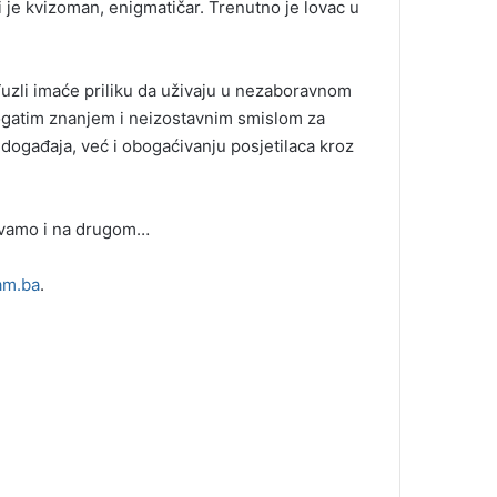
je kvizoman, enigmatičar. Trenutno je lovac u
Tuzli imaće priliku da uživaju u nezaboravnom
ogatim znanjem i neizostavnim smislom za
ogađaja, već i obogaćivanju posjetilaca kroz
ivamo i na drugom…
am.ba
.