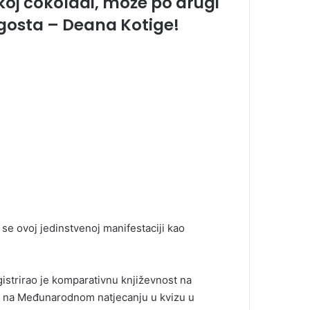
tkoj čokoladi, može po drugi
 gosta – Deana Kotige!
e se ovoj jedinstvenoj manifestaciji kao
istrirao je komparativnu književnost na
to na Međunarodnom natjecanju u kvizu u