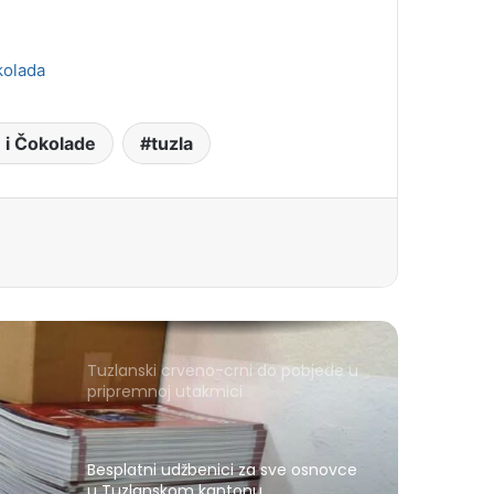
kolada
 i Čokolade
tuzla
Tuzlanski crveno-crni do pobjede u
pripremnoj utakmici
Besplatni udžbenici za sve osnovce
u Tuzlanskom kantonu