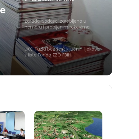
ve
Zgrada ‘Sodaso’ zarobljena u
nemaru i probijenim rokovima
UKC Tuzla bez šest ključnih lijekova
s liste Fonda ZZO FBiH