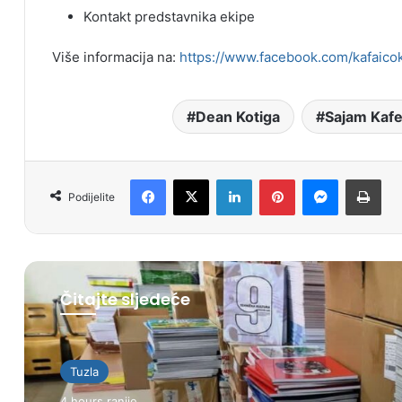
Kontakt predstavnika ekipe
Više informacija na:
https://www.facebook.com/kafaico
Dean Kotiga
Sajam Kafe
Facebook
X
LinkedIn
Pinterest
Messenger
Print
Podijelite
Čitajte sljedeće
Tuzla
4 hours ranije