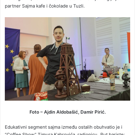
partner Sajma kafe i čokolade u Tuzli.
Foto – Ajdin Aldobašić, Damir Pirić.
Edukativni segment sajma između ostalih obuhvatio je i
“Coffee Show” Timura Kahrovića, radionicu „Put bariste: