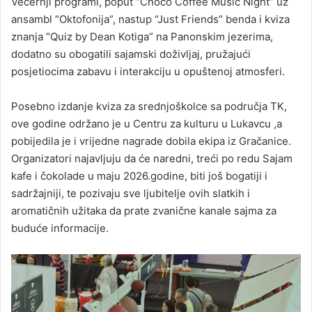
Večernji programi, poput “Choco Coffee Music Night” uz
ansambl “Oktofonija”, nastup “Just Friends” benda i kviza
znanja “Quiz by Dean Kotiga” na Panonskim jezerima,
dodatno su obogatili sajamski doživljaj, pružajući
posjetiocima zabavu i interakciju u opuštenoj atmosferi.
Posebno izdanje kviza za srednjoškolce sa područja TK,
ove godine održano je u Centru za kulturu u Lukavcu ,a
pobijedila je i vrijedne nagrade dobila ekipa iz Gračanice.
Organizatori najavljuju da će naredni, treći po redu Sajam
kafe i čokolade u maju 2026.godine, biti još bogatiji i
sadržajniji, te pozivaju sve ljubitelje ovih slatkih i
aromatičnih užitaka da prate zvanične kanale sajma za
buduće informacije.