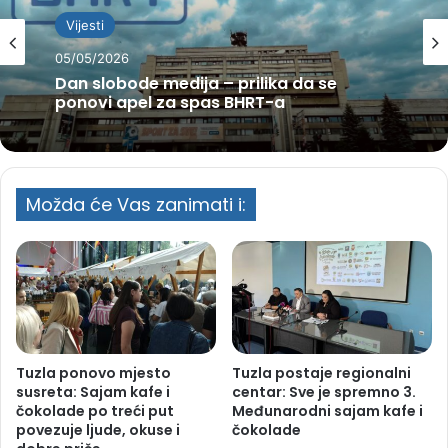
Vijesti
05/05/2026
Dan slobode medija – prilika da se
ponovi apel za spas BHRT-a
Možda će Vas zanimati i:
Tuzla ponovo mjesto
Tuzla postaje regionalni
susreta: Sajam kafe i
centar: Sve je spremno 3.
čokolade po treći put
Međunarodni sajam kafe i
povezuje ljude, okuse i
čokolade