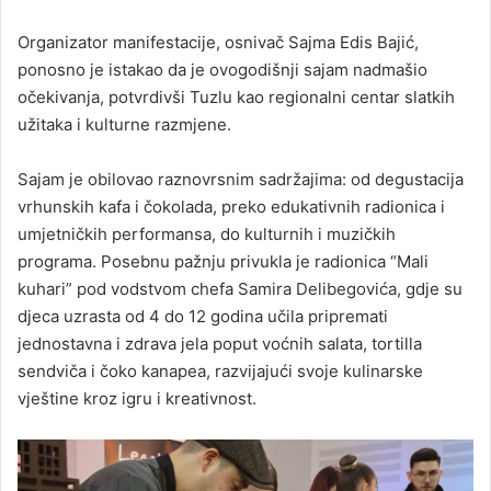
Organizator manifestacije, osnivač Sajma Edis Bajić,
ponosno je istakao da je ovogodišnji sajam nadmašio
očekivanja, potvrdivši Tuzlu kao regionalni centar slatkih
užitaka i kulturne razmjene.
Sajam je obilovao raznovrsnim sadržajima: od degustacija
vrhunskih kafa i čokolada, preko edukativnih radionica i
umjetničkih performansa, do kulturnih i muzičkih
programa. Posebnu pažnju privukla je radionica “Mali
kuhari” pod vodstvom chefa Samira Delibegovića, gdje su
djeca uzrasta od 4 do 12 godina učila pripremati
jednostavna i zdrava jela poput voćnih salata, tortilla
sendviča i čoko kanapea, razvijajući svoje kulinarske
vještine kroz igru i kreativnost.