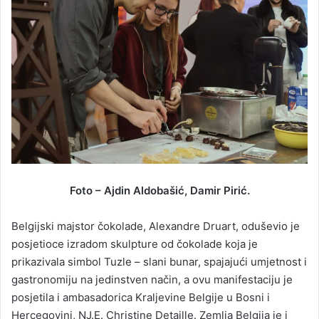
Foto – Ajdin Aldobašić, Damir Pirić.
Belgijski majstor čokolade, Alexandre Druart, oduševio je
posjetioce izradom skulpture od čokolade koja je
prikazivala simbol Tuzle – slani bunar, spajajući umjetnost i
gastronomiju na jedinstven način, a ovu manifestaciju je
posjetila i ambasadorica Kraljevine Belgije u Bosni i
Hercegovini, NJ.E. Christine Detaille. Zemlja Belgija je i