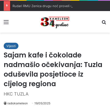
Rudari RMU Zenica drugu noć proveli u jami u znak protesta
Meni
Pr
Vijesti
Sajam kafe i čokolade
nadmašio očekivanja: Tuzla
oduševila posjetioce iz
cijelog regiona
HKC TUZLA
radiokameleon
19/05/2025