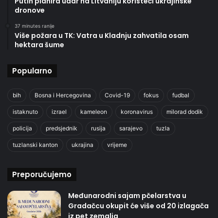
Putin planira udar na Litvaniju koristeći ukrajinske
dronove
37 minutes ranije
Više požara u TK: Vatra u Kladnju zahvatila osam
hektara šume
Popularno
bih
Bosna i Hercegovina
Covid-19
fokus
fudbal
istaknuto
izrael
kameleon
koronavirus
milorad dodik
policija
predsjednik
rusija
sarajevo
tuzla
tuzlanski kanton
ukrajina
vrijeme
Preporučujemo
Međunarodni sajam pčelarstva u
Gradačcu okupit će više od 20 izlagača
iz pet zemalja