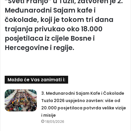
“Sveti Franjo” u Tuzli, zatvoren je 2.
Međunarodni Sajam kafe i
čokolade, koji je tokom tri dana
trajanja privukao oko 18.000
posjetilaca iz cijele Bosne i
Hercegovine i regije.
Možda će Vas zanimati i:
3. Međunarodni Sajam Kafe i Čokolade
Tuzla 2026 uspješno završen: više od
20.000 posjetilaca potvrda velike vizije
i misije
18/05/2026