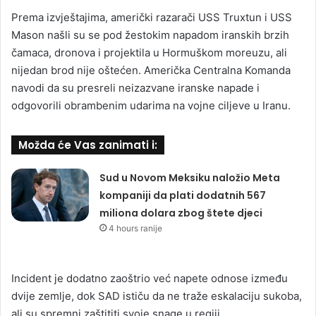
Prema izvještajima, američki razarači USS Truxtun i USS
Mason našli su se pod žestokim napadom iranskih brzih
čamaca, dronova i projektila u Hormuškom moreuzu, ali
nijedan brod nije oštećen. Američka Centralna Komanda
navodi da su presreli neizazvane iranske napade i
odgovorili obrambenim udarima na vojne ciljeve u Iranu.
Možda će Vas zanimati i:
Sud u Novom Meksiku naložio Meta
kompaniji da plati dodatnih 567
miliona dolara zbog štete djeci
4 hours ranije
Incident je dodatno zaoštrio već napete odnose između
dvije zemlje, dok SAD ističu da ne traže eskalaciju sukoba,
ali su spremni zaštititi svoje snage u regiji.