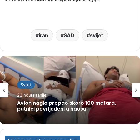
iran
SAD
svijet
Svijet
23 hours ranije
Avion naglo propao skoro 100 metara,
putnici povrijeđeni u haosu