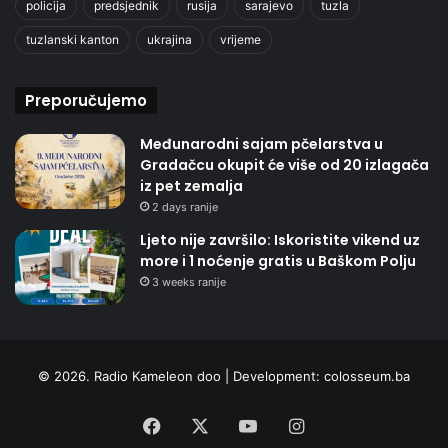
policija
predsjednik
rusija
sarajevo
tuzla
tuzlanski kanton
ukrajina
vrijeme
Preporučujemo
Međunarodni sajam pčelarstva u
Gradačcu okupit će više od 20 izlagača
iz pet zemalja
2 days ranije
Ljeto nije završilo: Iskoristite vikend uz
more i 1 noćenje gratis u Baškom Polju
3 weeks ranije
© 2026. Radio Kameleon doo | Development:
colosseum.ba
Facebook
X
YouTube
Instagram