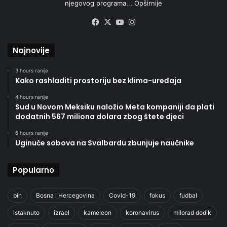
njegovog programa...
Opširnije
Facebook
X
YouTube
Instagram
Najnovije
3 hours ranije
Kako rashladiti prostoriju bez klima-uređaja
4 hours ranije
Sud u Novom Meksiku naložio Meta kompaniji da plati
dodatnih 567 miliona dolara zbog štete djeci
6 hours ranije
Uginuće sobova na Svalbardu zbunjuje naučnike
Popularno
bih
Bosna i Hercegovina
Covid-19
fokus
fudbal
istaknuto
izrael
kameleon
koronavirus
milorad dodik