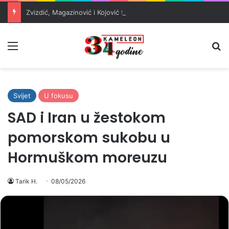
Zvizdić, Magazinović i Kojović traže poseban status za Memorijalni centar Srebrenica
Meni
Pr
Svijet
U fokusu
SAD i Iran u žestokom
pomorskom sukobu u
Hormuškom moreuzu
Tarik H.
08/05/2026