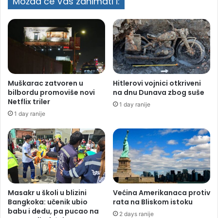
Možda će Vas zanimati i:
Muškarac zatvoren u
Hitlerovi vojnici otkriveni
bilbordu promoviše novi
na dnu Dunava zbog suše
Netflix triler
1 day ranije
1 day ranije
Masakr u školi u blizini
Većina Amerikanaca protiv
Bangkoka: učenik ubio
rata na Bliskom istoku
babu i dedu, pa pucao na
2 days ranije