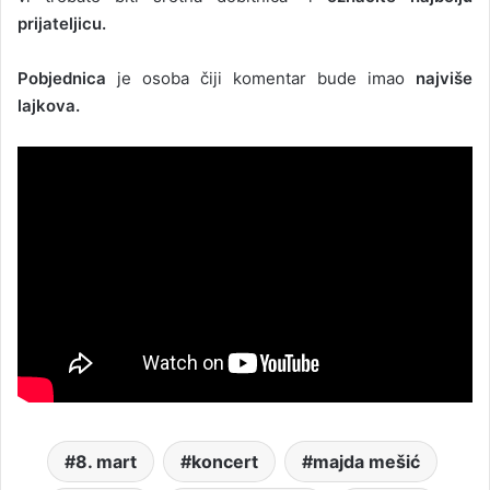
prijateljicu.
Pobjednica
je osoba čiji komentar bude imao
najviše
lajkova.
8. mart
koncert
majda mešić