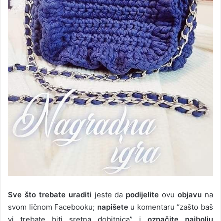
Sve što trebate uraditi
jeste da
podijelite
ovu
objavu
na
svom ličnom Facebooku;
napišete
u komentaru “zašto baš
vi trebate biti sretna dobitnica” i
označite najbolju