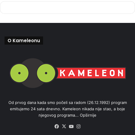
O Kameleonu
Od prvog dana kada smo počeli sa radom (26.12.1992) program
emitujemo 24 sata dnevno. Kameleon nikada nije stao, a boje
njegovog programa...
Opširnije
Facebook
X
YouTube
Instagram