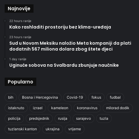
Najnovije
22 hours ranije
Kako rashladiti prostoriju bez klima-uređaja
23 hours ranije
Sud u Novom Meksiku naložio Meta kompaniji da plati
dodatnih 567 miliona dolara zbog štete djeci
1 day ranije
Uginuće sobova na Svalbardu zbunjuje naučnike
Popularno
bih
Bosna i Hercegovina
Covid-19
fokus
fudbal
istaknuto
izrael
kameleon
koronavirus
milorad dodik
policija
predsjednik
rusija
sarajevo
tuzla
tuzlanski kanton
ukrajina
vrijeme