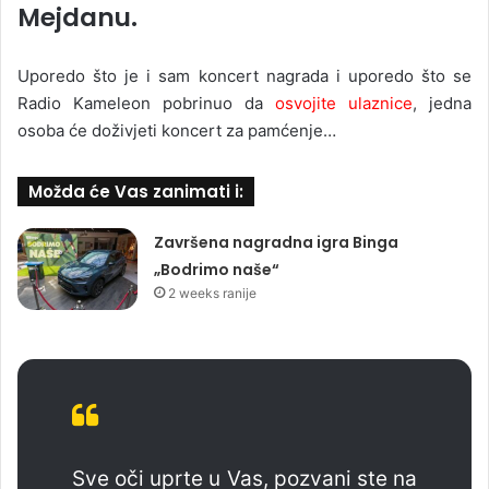
Mejdanu.
Uporedo što je i sam koncert nagrada i uporedo što se
Radio Kameleon pobrinuo da
osvojite ulaznice
, jedna
osoba će doživjeti koncert za pamćenje…
Možda će Vas zanimati i:
Završena nagradna igra Binga
„Bodrimo naše“
2 weeks ranije
Sve oči uprte u Vas, pozvani ste na