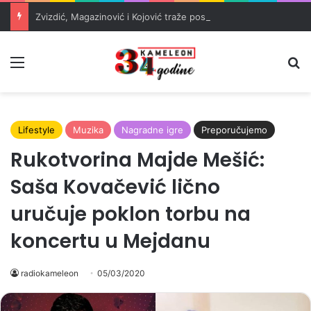
Zvizdić, Magazinović i Kojović traže poseban status za Memorijalni centar Srebrenica
Meni
Pr
Lifestyle
Muzika
Nagradne igre
Preporučujemo
Rukotvorina Majde Mešić:
Saša Kovačević lično
uručuje poklon torbu na
koncertu u Mejdanu
radiokameleon
05/03/2020