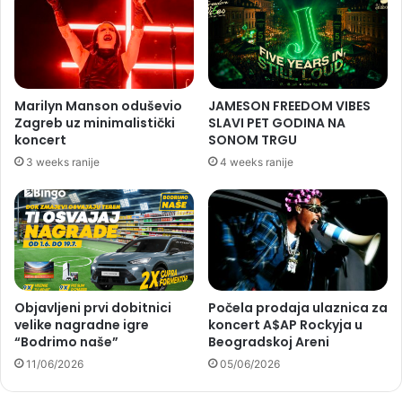
Marilyn Manson oduševio
JAMESON FREEDOM VIBES
Zagreb uz minimalistički
SLAVI PET GODINA NA
koncert
SONOM TRGU
3 weeks ranije
4 weeks ranije
Objavljeni prvi dobitnici
Počela prodaja ulaznica za
velike nagradne igre
koncert A$AP Rockyja u
“Bodrimo naše”
Beogradskoj Areni
11/06/2026
05/06/2026