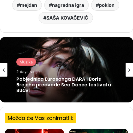
mejdan
nagradna igra
poklon
SAŠA KOVAČEVIĆ
Muzika
2 days ranije
Pobjednica Eurosonga DARA i Boris
Brejcha predvode Sea Dance festival u
Budvi
Možda će Vas zanimati i: