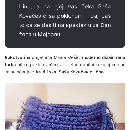
binu, a na njoj Vas čeka Saša
Kovačević sa poklonom – da, baš
to će se desiti na spektaklu za Dan
žena u Mejdanu.
Rukotvorina
umjetnice Majde Mešić,
moderno dizajnirana
torba
bit će poklon večeri za sretnu dobitnicu kojoj će noć
za pamćenje prirediti sam
Saša Kovačević lično…