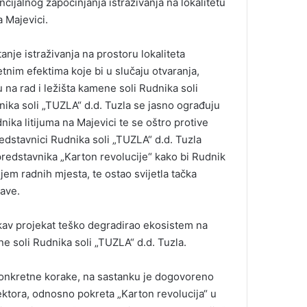
ncijalnog započinjanja istraživanja na lokalitetu
 Majevici.
nje istraživanja na prostoru lokaliteta
tnim efektima koje bi u slučaju otvaranja,
 na rad i ležišta kamene soli Rudnika soli
ika soli „TUZLA“ d.d. Tuzla se jasno ograđuju
ika litijuma na Majevici te se oštro protive
edstavnici Rudnika soli „TUZLA“ d.d. Tuzla
predstavnika „Karton revolucije“ kako bi Rudnik
jem radnih mjesta, te ostao svijetla tačka
žave.
kav projekat teško degradirao ekosistem na
e soli Rudnika soli „TUZLA“ d.d. Tuzla.
i konkretne korake, na sastanku je dogovoreno
ektora, odnosno pokreta „Karton revolucija“ u