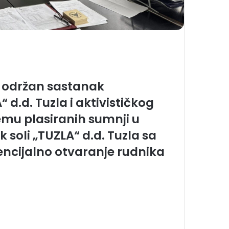
e održan sastanak
 d.d. Tuzla i aktivističkog
emu plasiranih sumnji u
 soli „TUZLA“ d.d. Tuzla sa
encijalno otvaranje rudnika