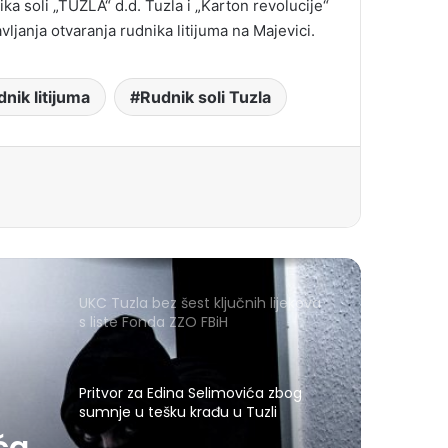
a soli „TUZLA“ d.d. Tuzla i „Karton revolucije“
ljanja otvaranja rudnika litijuma na Majevici.
nik litijuma
Rudnik soli Tuzla
UKC Tuzla bez šest ključnih lijekova
s liste Fonda ZZO FBiH
Pritvor za Edina Selimovića zbog
sumnje u tešku krađu u Tuzli