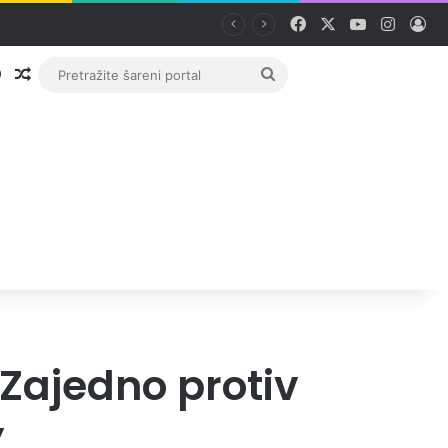
Facebook
X
YouTube
Instag
Pri
Prijava
Random članak
Pretražite
šareni
portal
’ Zajedno protiv
”