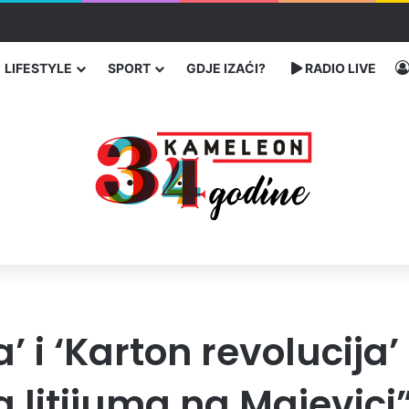
bog neisplaćenih plata i problema sa zdravstvenim knjižicama
LIFESTYLE
SPORT
GDJE IZAĆI?
RADIO LIVE
a’ i ‘Karton revolucija
 litijuma na Majevici