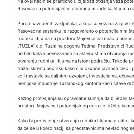
Na ovaj način se praktično u cijelosti otklanja veza pote
Rasovac sa potencijalnim otvaranjem rudnika litijuma na
Pored navedenih zaključaka, a koja su vezana za pokreta
Rasovac na sastanku je razgovarano o potencijalnim šte
rudnika litijuma na prostoru Majevice isti imao u odnosu
„TUZLA“ d.d. Tuzla na pogonu Tetima. Predstavnici Rudn
od bilo kakve povezanosti sa aktivnostima otvaranja rudn
otvaranju rudnika litijuma na istom području. Takođe pr
traže iskrenu podršku kako cijelokupne javnosti tako i 
soli nastavio sa daljnim razvojem, investicijama, očuvan
hemijske industrije Tuzlanskog kantona kao i čitave dr
Razlog protivljenja su opravdane sumnje da bi jedan ta
prostoru Majevice i potencijalnog ugrozio ležište kamen
Kako bi protivljenje otvaranju rudnika litijuma pratilo 
da će se u koordinaciji sa predstavnicima nevladinog s