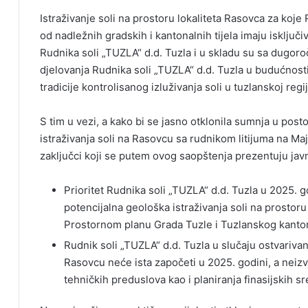
Istraživanje soli na prostoru lokaliteta Rasovca za koje
od nadležnih gradskih i kantonalnih tijela imaju isklj
Rudnika soli „TUZLA“ d.d. Tuzla i u skladu su sa dugor
djelovanja Rudnika soli „TUZLA“ d.d. Tuzla u budućnosti
tradicije kontrolisanog izluživanja soli u tuzlanskoj regij
S tim u vezi, a kako bi se jasno otklonila sumnja u pos
istraživanja soli na Rasovcu sa rudnikom litijuma na Ma
zaključci koji se putem ovog saopštenja prezentuju javn
Prioritet Rudnika soli „TUZLA“ d.d. Tuzla u 2025. g
potencijalna geološka istraživanja soli na prostor
Prostornom planu Grada Tuzle i Tuzlanskog kanto
Rudnik soli „TUZLA“ d.d. Tuzla u slučaju ostvariva
Rasovcu neće ista započeti u 2025. godini, a neizv
tehničkih preduslova kao i planiranja finasijskih sr