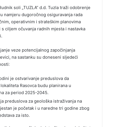
 Rudnik soli „TUZLA“ d.d. Tuzla traži odobrenje
učivu namjeru dugoročnog osiguravanja rada
očnim, operativnim i strateškim planovima
 s ciljem očuvanja radnih mjesta i nastavka
i.
tojanje veze potencijalnog započinjanja
jevici, na sastanku su doneseni sljedeći
osti:
odini je ostvarivanje preduslova da
u lokaliteta Rasovca budu planirana u
na za period 2025-2045.
nja preduslova za geološka istraživanja na
jestan je početak i u naredne tri godine zbog
edstava za isto.