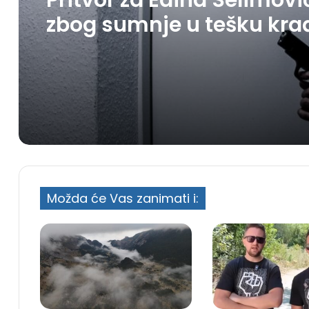
Pritvor za Edina Selimovi
zbog sumnje u tešku kra
u Tuzli
Možda će Vas zanimati i: