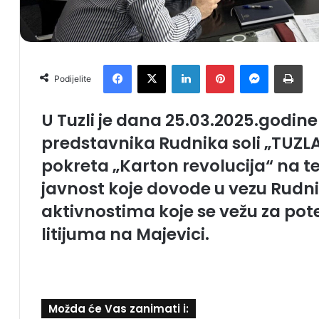
Facebook
X
LinkedIn
Pinterest
Messenger
Print
Podijelite
U Tuzli je dana 25.03.2025.godin
predstavnika Rudnika soli „TUZLA“
pokreta „Karton revolucija“ na t
javnost koje dovode u vezu Rudnik
aktivnostima koje se vežu za pot
litijuma na Majevici.
Možda će Vas zanimati i: