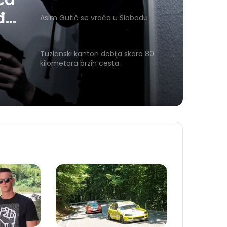
ća
đu
Asim Gutić se vraća u Slobodu
Tuzlanski kanton dobija skoro 80
kilometara brzih cesta