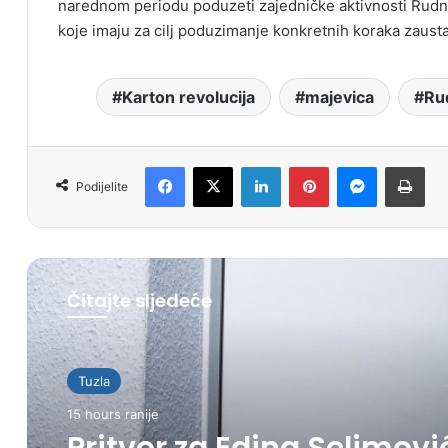
narednom periodu poduzeti zajedničke aktivnosti Rudnik
koje imaju za cilj poduzimanje konkretnih koraka zaustav
Karton revolucija
majevica
Rud
Facebook
X
LinkedIn
Pinterest
Messenger
Print
Podijelite
Čitajte sljedeće
Tuzla
15 hours ranije