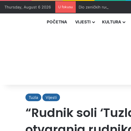
Thursday, August 6 2026
U fokusu
Dio zeničkih rudara u jami z
POČETNA
VIJESTI
KULTURA
Tuzla
Vijesti
“Rudnik soli ‘Tuzl
otvaranja rudnika