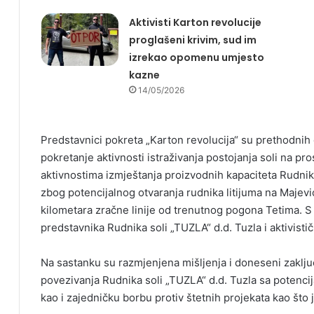
Aktivisti Karton revolucije
proglašeni krivim, sud im
izrekao opomenu umjesto
kazne
14/05/2026
Predstavnici pokreta „Karton revolucija“ su prethodnih 
pokretanje aktivnosti istraživanja postojanja soli na pr
aktivnostima izmještanja proizvodnih kapaciteta Rudnik
zbog potencijalnog otvaranja rudnika litijuma na Majevic
kilometara zračne linije od trenutnog pogona Tetima. S 
predstavnika Rudnika soli „TUZLA“ d.d. Tuzla i aktivisti
Na sastanku su razmjenjena mišljenja i doneseni zaključc
povezivanja Rudnika soli „TUZLA“ d.d. Tuzla sa potencij
kao i zajedničku borbu protiv štetnih projekata kao što j