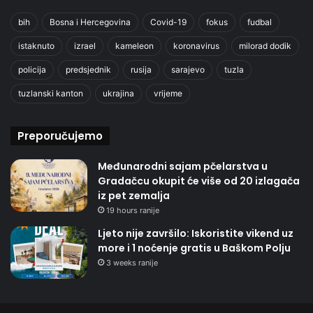
bih
Bosna i Hercegovina
Covid-19
fokus
fudbal
istaknuto
izrael
kameleon
koronavirus
milorad dodik
policija
predsjednik
rusija
sarajevo
tuzla
tuzlanski kanton
ukrajina
vrijeme
Preporučujemo
Međunarodni sajam pčelarstva u
Gradačcu okupit će više od 20 izlagača
iz pet zemalja
19 hours ranije
Ljeto nije završilo: Iskoristite vikend uz
more i 1 noćenje gratis u Baškom Polju
3 weeks ranije