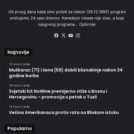
Od prvog dana kada smo počeli sa radom (26.12.1992) program
emitujemo 24 sata dnevno. Kameleon nikada nije stao, a boje
njegovog programa...
Opširnije
Facebook
X
YouTube
Instagram
Najnovije
15 hours ranije
Muškarac (71) i žena (59) dobili bliznakinje nakon 34
godine borbe
16 hours ranije
Svjetski hit NoWine premijerno stiže u Bosnu i
Hercegovinu – promocija u petak u Tuzli
16 hours ranije
Većina Amerikanaca protiv rata na Bliskom istoku
Popularno