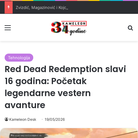
Zvizdić, Magazinović i Kojović traže poseban status za Memorijalni centar Srebrenica
Meni
Pr
Tehnologija
Red Dead Redemption slavi
16 godina: Početak
legendarne vestern
avanture
Kameleon Desk
19/05/2026