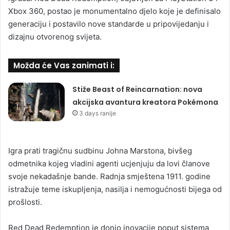
Xbox 360, postao je monumentalno djelo koje je definisalo
generaciju i postavilo nove standarde u pripovijedanju i
dizajnu otvorenog svijeta.
Možda će Vas zanimati i:
Stiže Beast of Reincarnation: nova
akcijska avantura kreatora Pokémona
3 days ranije
Igra prati tragičnu sudbinu Johna Marstona, bivšeg
odmetnika kojeg vladini agenti ucjenjuju da lovi članove
svoje nekadašnje bande. Radnja smještena 1911. godine
istražuje teme iskupljenja, nasilja i nemogućnosti bijega od
prošlosti.
Red Dead Redemption je donio inovacije poput sistema