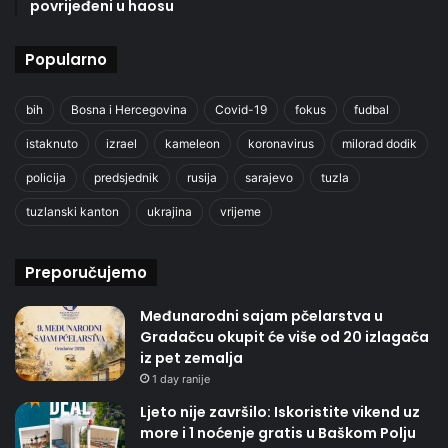
povrijeđeni u haosu
Popularno
bih
Bosna i Hercegovina
Covid-19
fokus
fudbal
istaknuto
izrael
kameleon
koronavirus
milorad dodik
policija
predsjednik
rusija
sarajevo
tuzla
tuzlanski kanton
ukrajina
vrijeme
Preporučujemo
Međunarodni sajam pčelarstva u
Gradačcu okupit će više od 20 izlagača
iz pet zemalja
1 day ranije
Ljeto nije završilo: Iskoristite vikend uz
more i 1 noćenje gratis u Baškom Polju