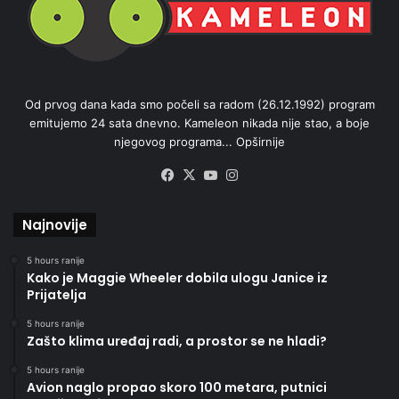
Od prvog dana kada smo počeli sa radom (26.12.1992) program
emitujemo 24 sata dnevno. Kameleon nikada nije stao, a boje
njegovog programa...
Opširnije
Facebook
X
YouTube
Instagram
Najnovije
5 hours ranije
Kako je Maggie Wheeler dobila ulogu Janice iz
Prijatelja
5 hours ranije
Zašto klima uređaj radi, a prostor se ne hladi?
5 hours ranije
Avion naglo propao skoro 100 metara, putnici