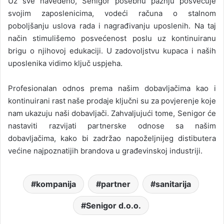
Uz sve navedeno, Senigor posebnu pažnju posvećuje
svojim zaposlenicima, vodeći računa o stalnom
poboljšanju uslova rada i nagrađivanju uposlenih. Na taj
način stimulišemo posvećenost poslu uz kontinuiranu
brigu o njihovoj edukaciji. U zadovoljstvu kupaca i naših
uposlenika vidimo ključ uspjeha.
Profesionalan odnos prema našim dobavljačima kao i
kontinuirani rast naše prodaje ključni su za povjerenje koje
nam ukazuju naši dobavljači. Zahvaljujući tome, Senigor će
nastaviti razvijati partnerske odnose sa našim
dobavljačima, kako bi zadržao napoželjnijeg distibutera
većine najpoznatijih brandova u građevinskoj industriji.
kompanija
partner
sanitarija
Senigor d.o.o.