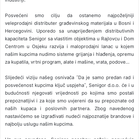
Posvećeni smo cilju da ostanemo najpoželjniji
veleprodajni distributer građevinskog materijala u Bosni i
Hercegovini. Uporedo sa unaprijeđenjem distributivnih
kapaciteta Senigor sa vlastitim objektima u Rajlovcu i Dom
Centrom u Osjeku razvija i maloprodajni lanac u kojem
našim kupcima nudimo sisteme grijanja i hlađenja, opremu
za kupatila, vrtni program, alate i mašine, vrata, podove…
Slijedeći viziju našeg osnivača ˝Da je samo predan rad i
posvećenost kupcima ključ uspjeha˝, Senigor d.o.o. će i u
budućnosti njegovati vrijednosti po kojima smo postali
prepoznatljivi i za koje smo uvjereni da su prepoznate od
naših kupaca i poslovnih partnera. Zbog navedenog
nastavićemo se izgrađivati nudeći najpoznatije brandove i
najbolju uslugu našim kupcima.