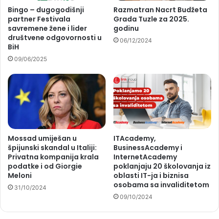
Bingo – dugogodišnji
Razmatran Nacrt Budžeta
partner Festivala
Grada Tuzle za 2025.
savremene žene i lider
godinu
društvene odgovornosti u
06/12/2024
BiH
09/06/2025
Mossad umiješan u
ITAcademy,
špijunski skandal u Italiji:
BusinessAcademy i
Privatna kompanija krala
InternetAcademy
podatke i od Giorgie
poklanjaju 20 školovanja iz
Meloni
oblasti IT-ja i biznisa
osobama sa invaliditetom
31/10/2024
09/10/2024