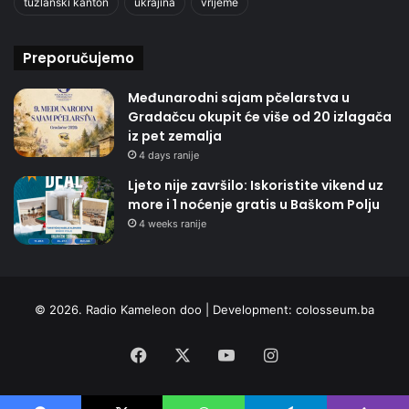
tuzlanski kanton
ukrajina
vrijeme
Preporučujemo
Međunarodni sajam pčelarstva u
Gradačcu okupit će više od 20 izlagača
iz pet zemalja
4 days ranije
Ljeto nije završilo: Iskoristite vikend uz
more i 1 noćenje gratis u Baškom Polju
4 weeks ranije
© 2026. Radio Kameleon doo | Development:
colosseum.ba
Facebook
X
YouTube
Instagram