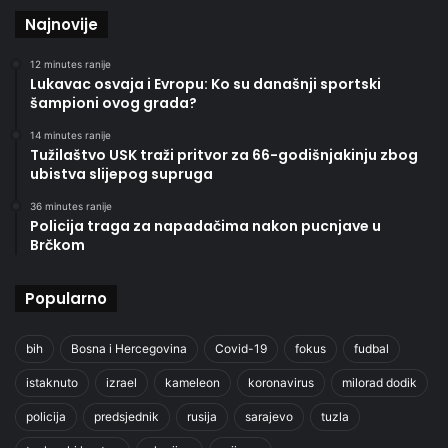
Najnovije
12 minutes ranije
Lukavac osvaja i Evropu: Ko su današnji sportski
šampioni ovog grada?
14 minutes ranije
Tužilaštvo USK traži pritvor za 66-godišnjakinju zbog
ubistva slijepog supruga
36 minutes ranije
Policija traga za napadačima nakon pucnjave u
Brčkom
Popularno
bih
Bosna i Hercegovina
Covid-19
fokus
fudbal
istaknuto
izrael
kameleon
koronavirus
milorad dodik
policija
predsjednik
rusija
sarajevo
tuzla