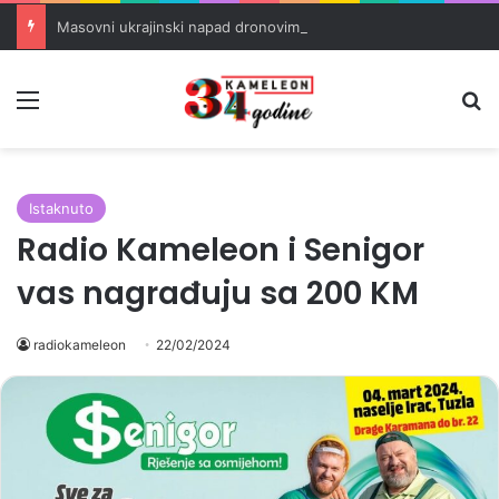
Masovni ukrajinski napad dronovima na rusku rafineriju u Tatarstanu
Meni
Pr
Istaknuto
Radio Kameleon i Senigor
vas nagrađuju sa 200 KM
radiokameleon
22/02/2024