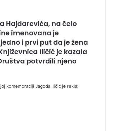
 Hajdarevića, na čelo
ine imenovana je
ujedno i prvi put da je žena
. Književnica Iličić je kazala
ruštva potvrdili njeno
j komemoraciji Jagoda Iličić je rekla: