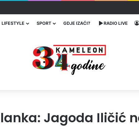
enja migranata preko BiH i Balkana
LIFESTYLE
SPORT
GDJE IZAĆI?
RADIO LIVE
zlanka: Jagoda Iličić 