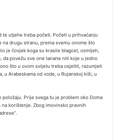
d te utjehe treba početi. Početi u prihvaćanju
lice na drugu stranu, prema svemu onome što
o je čovjek koga su krasile blagost, osmijeh,
o, da povežu sve one tanane niti koje u jedno
 ono što u ovom svijetu treba osjetiti, razumjeti
nama, u Arabeskama od vode, u Rujanskoj kiši, u
m položaju. Prije svega tu je problem oko Doma
n na korištenje. Zbog imovinsko pravnih
adrese”.