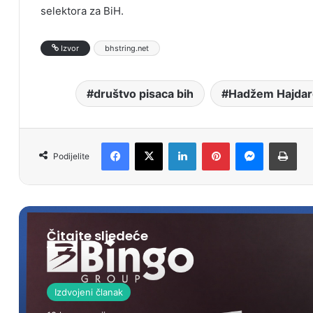
selektora za BiH.
Izvor
bhstring.net
društvo pisaca bih
Hadžem Hajdar
Facebook
X
LinkedIn
Pinterest
Messenger
Print
Podijelite
Čitajte sljedeće
Izdvojeni članak