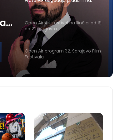
vrata VIP događaja građanima:
Osvojite ulaznice za koncert Petra
Graše
ja
Open Air Art festival na Ilinčici od 19.
do 22. augusta
Open Air program 32. Sarajevo Film
Festivala