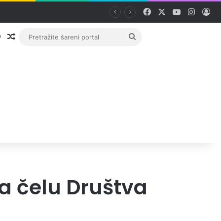
Facebook
X
YouTube
Instag
Pri
Prijava
Random članak
Pretražite
šareni
portal
na čelu Društva