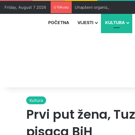
Friday, August 7 2026
U fokusu
Uhapšeni organizatori krijumčar
POČETNA
VIJESTI
KULTURA
Kultura
Prvi put žena, Tu
pisaca BiH