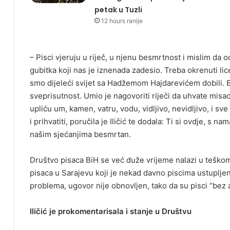
petak u Tuzli
12 hours ranije
– Pisci vjeruju u riječ, u njenu besmrtnost i mislim da o
gubitka koji nas je iznenada zadesio. Treba okrenuti 
smo dijeleći svijet sa Hadžemom Hajdarevićem dobili. Bi
sveprisutnost. Umio je nagovoriti riječi da uhvate misa
upliću um, kamen, vatru, vodu, vidljivo, nevidljivo, i sve
i prihvatiti, poručila je Iličić te dodala: Ti si ovdje, s 
našim sjećanjima besmrtan.
Društvo pisaca BiH se već duže vrijeme nalazi u teško
pisaca u Sarajevu koji je nekad davno piscima ustuplje
problema, ugovor nije obnovljen, tako da su pisci “bez 
Iličić je prokomentarisala i stanje u Društvu