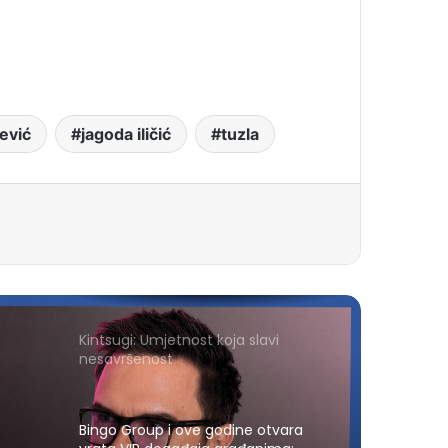
ević
jagoda iličić
tuzla
Kintsugi: Umjetnost koja slavi
nesavršenost
Bingo Group i ove godine otvara