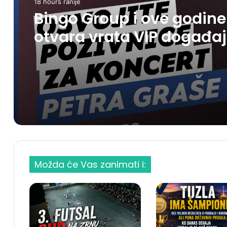
18 hours ranije
Bingo Group i ove godine
otvara vrata VIP događa
građanima: Osvojite
ulaznice za koncert Petra
Graše
Možda će Vas zanimati i: