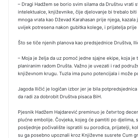
– Dragi Hadžem se borio svim silama da Društvu vrati s
intelektualce, književnike, čije djelovanje bi trebalo bi
mnoga vrata kao Dževad Karahasan prije njega, kazala je
uvijek potresena nakon gubitka kolege, i prijatelja prije
Što se tiče njenih planova kao predsjednice Društva, Ili
– Moja je želja da uz pomoć jedne sjajne ekipe, koja j
planiranim radom Društa. Važno je uvezati i rad podružni
književnom krugu. Tuzla ima puno potencijala i može p
Jagoda Iličić je logičan izbor jer je bila potpredsjednic
da radi za dobrobit Društva pisaca BiH.
Pjesnik Hadžem Hajdarević preminuo je četvrtog decemb
plućne embolije. Čovjeka, kojeg će pamtiti po djelima,
posljednje počivalište ispratili su porodica, prijatelji, ko
su ga posebno upoznali kroz Književne susrete Cum grano