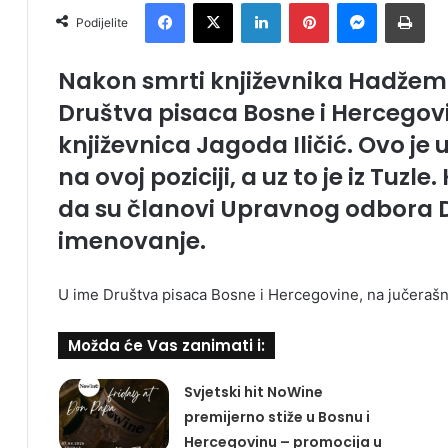
Facebook
X
LinkedIn
Pinterest
Messenger
Print
Podijelite
Nakon smrti književnika Hadžema
Društva pisaca Bosne i Hercegov
književnica Jagoda Iličić. Ovo je 
na ovoj poziciji, a uz to je iz Tuzle
da su članovi Upravnog odbora D
imenovanje.
U ime Društva pisaca Bosne i Hercegovine, na jučerašnjo
Možda će Vas zanimati i:
Svjetski hit NoWine
premijerno stiže u Bosnu i
Hercegovinu – promocija u