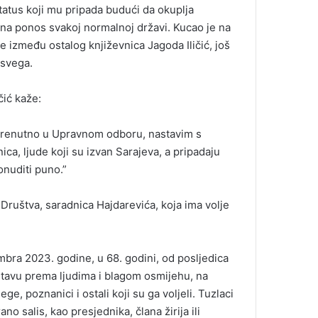
tatus koji mu pripada budući da okuplja
ti na ponos svakoj normalnoj državi. Kucao je na
 između ostalog književnica Jagoda Iličić, još
 svega.
čić kaže:
e trenutno u Upravnom odboru, nastavim s
ca, ljude koji su izvan Sarajeva, a pripadaju
onuditi puno.”
a Društva, saradnica Hajdarevića, koja ima volje
ra 2023. godine, u 68. godini, od posljedica
 stavu prema ljudima i blagom osmijehu, na
lege, poznanici i ostali koji su ga voljeli. Tuzlaci
 salis, kao presjednika, člana žirija ili