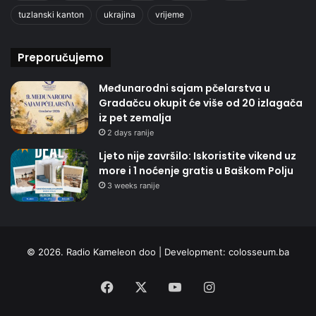
tuzlanski kanton
ukrajina
vrijeme
Preporučujemo
Međunarodni sajam pčelarstva u
Gradačcu okupit će više od 20 izlagača
iz pet zemalja
2 days ranije
Ljeto nije završilo: Iskoristite vikend uz
more i 1 noćenje gratis u Baškom Polju
3 weeks ranije
© 2026. Radio Kameleon doo | Development:
colosseum.ba
Facebook
X
YouTube
Instagram