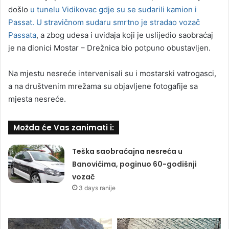
došlo
u tunelu Vidikovac gdje su se sudarili kamion i
Passat. U stravičnom sudaru smrtno je stradao vozač
Passata
, a zbog udesa i uviđaja koji je uslijedio saobraćaj
je na dionici Mostar – Drežnica bio potpuno obustavljen.
Na mjestu nesreće intervenisali su i mostarski vatrogasci,
a na društvenim mrežama su objavljene fotogafije sa
mjesta nesreće.
Možda će Vas zanimati i:
Teška saobraćajna nesreća u
Banovićima, poginuo 60-godišnji
vozač
3 days ranije