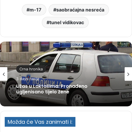
m-17
saobraćajna nesreća
tunel vidikovac
Crna hronika
3 days ranije
Užas u Laktašima: Pronađeno
ugljenisano tijelo žene
Možda će Vas zanimati i: