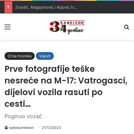
Zvizdić, Magazinović i Kojović traže poseban status za Memorijalni centar Srebrenica
Meni
Pr
Crna hronika
Vijesti
Prve fotografije teške
nesreće na M-17: Vatrogasci,
dijelovi vozila rasuti po
cesti…
Poginuo vozač
radiokameleon
21/12/2023