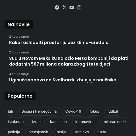
Facebook
X
YouTube
Instagram
Najnovije
2 hours ranije
Kako rashladiti prostoriju bez klima-uređaja
2 hours ranije
Sud u Novom Meksiku naložio Meta kompaniji da plati
dodatnih 567 miliona dolara zbog štete djeci
4 hours ranije
Uginuće sobova na Svalbardu zbunjuje naučnike
Popularno
bih
Bosna i Hercegovina
Covid-19
fokus
fudbal
istaknuto
izrael
kameleon
koronavirus
milorad dodik
policija
predsjednik
rusija
sarajevo
tuzla