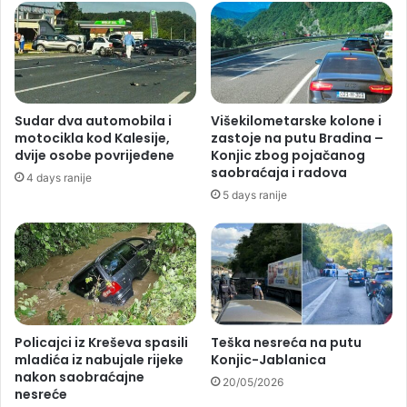
Sudar dva automobila i
Višekilometarske kolone i
motocikla kod Kalesije,
zastoje na putu Bradina –
dvije osobe povrijeđene
Konjic zbog pojačanog
saobraćaja i radova
4 days ranije
5 days ranije
Policajci iz Kreševa spasili
Teška nesreća na putu
mladića iz nabujale rijeke
Konjic-Jablanica
nakon saobraćajne
20/05/2026
nesreće