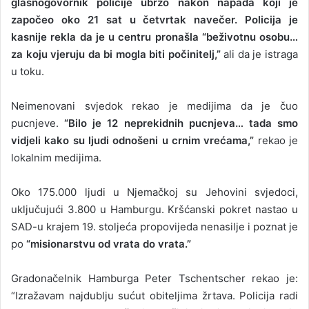
glasnogovornik policije ubrzo nakon napada koji je
započeo oko 21 sat u četvrtak navečer. Policija je
kasnije rekla da je u centru pronašla “beživotnu osobu…
za koju vjeruju da bi mogla biti počinitelj,”
ali da je istraga
u toku.
Neimenovani svjedok rekao je medijima da je čuo
pucnjeve.
“Bilo je 12 neprekidnih pucnjeva… tada smo
vidjeli kako su ljudi odnošeni u crnim vrećama,”
rekao je
lokalnim medijima.
Oko 175.000 ljudi u Njemačkoj su Jehovini svjedoci,
uključujući 3.800 u Hamburgu. Kršćanski pokret nastao u
SAD-u krajem 19. stoljeća propovijeda nenasilje i poznat je
po
“misionarstvu od vrata do vrata.”
Gradonačelnik Hamburga Peter Tschentscher rekao je:
“Izražavam najdublju sućut obiteljima žrtava. Policija radi