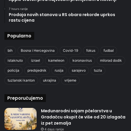
7 hours ranije
Prodaja novih stanova u RS obara rekorde uprkos
rastu cijena
Popularno
bih
Bosna i Hercegovina
Covid-19
fokus
fudbal
istaknuto
izrael
kameleon
koronavirus
milorad dodik
policija
predsjednik
rusija
sarajevo
tuzla
tuzlanski kanton
ukrajina
vrijeme
Preporučujemo
Međunarodni sajam pčelarstva u
Gradačcu okupit će više od 20 izlagača
iz pet zemalja
4 days ranije