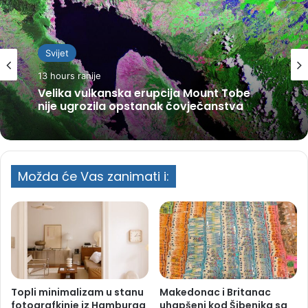
Svijet
13 hours ranije
Velika vulkanska erupcija Mount Tobe
nije ugrozila opstanak čovječanstva
Možda će Vas zanimati i:
Topli minimalizam u stanu
Makedonac i Britanac
fotografkinje iz Hamburga
uhapšeni kod Šibenika sa