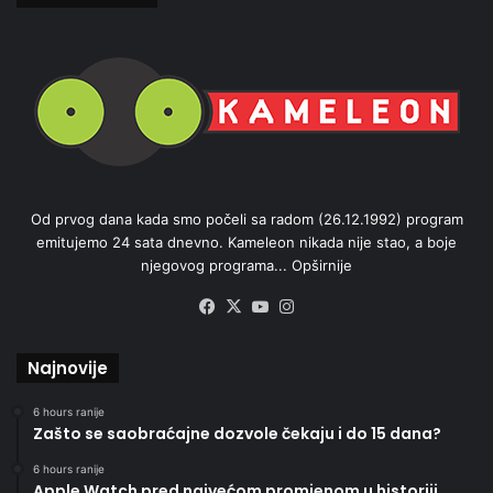
Od prvog dana kada smo počeli sa radom (26.12.1992) program
emitujemo 24 sata dnevno. Kameleon nikada nije stao, a boje
njegovog programa...
Opširnije
Facebook
X
YouTube
Instagram
Najnovije
6 hours ranije
Zašto se saobraćajne dozvole čekaju i do 15 dana?
6 hours ranije
Apple Watch pred najvećom promjenom u historiji