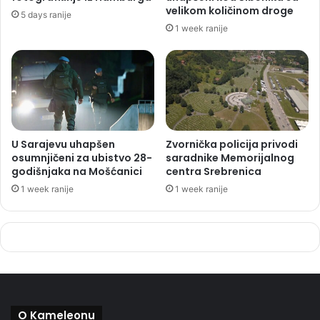
velikom količinom droge
5 days ranije
1 week ranije
U Sarajevu uhapšen
Zvornička policija privodi
osumnjičeni za ubistvo 28-
saradnike Memorijalnog
godišnjaka na Mošćanici
centra Srebrenica
1 week ranije
1 week ranije
O Kameleonu