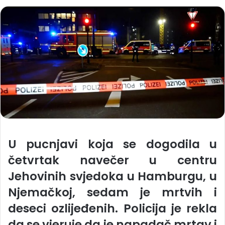
U pucnjavi koja se dogodila u
četvrtak navečer u centru
Jehovinih svjedoka u Hamburgu, u
Njemačkoj, sedam je mrtvih i
deseci ozlijeđenih. Policija je rekla
da se vjeruje da je napadač mrtav i