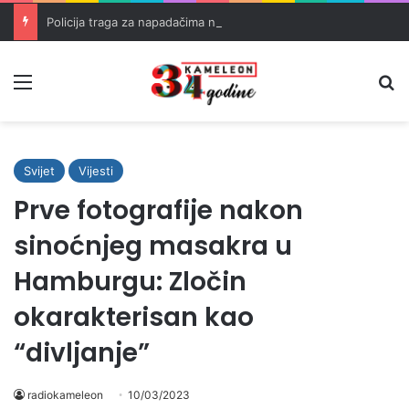
Policija traga za napadačima nakon pucnjave u Brčkom
Meni
Pr
Svijet
Vijesti
Prve fotografije nakon
sinoćnjeg masakra u
Hamburgu: Zločin
okarakterisan kao
“divljanje”
radiokameleon
10/03/2023