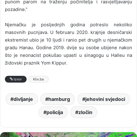
punom parom na traženju počinitelja i rasvjetljavanju
pozadine.”
Njemačku je posljednjih godina potreslo nekoliko
masovnih pucnjava. U februaru 2020. krajnje desničarski
ekstremist ubio je 10 ljudi i ranio pet drugih u njemačkom
gradu Hanau. Godine 2019. dvije su osobe ubijene nakon
što je neonacist pokušao upasti u sinagogu u Halleu na
židovski praznik Yom Kippur.
Izvor
Klix.ba
divljanje
hamburg
jehovini svjedoci
policija
zločin