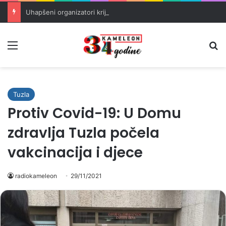
Uhapšeni organizatori krijumčarenja migranata preko BiH i Balkana
Meni
Pr
Tuzla
Protiv Covid-19: U Domu
zdravlja Tuzla počela
vakcinacija i djece
radiokameleon
29/11/2021