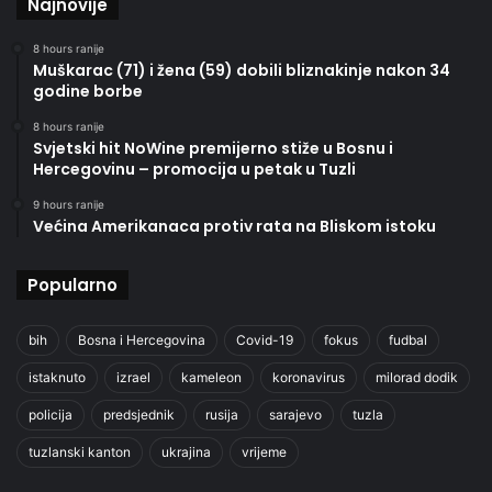
Najnovije
8 hours ranije
Muškarac (71) i žena (59) dobili bliznakinje nakon 34
godine borbe
8 hours ranije
Svjetski hit NoWine premijerno stiže u Bosnu i
Hercegovinu – promocija u petak u Tuzli
9 hours ranije
Većina Amerikanaca protiv rata na Bliskom istoku
Popularno
bih
Bosna i Hercegovina
Covid-19
fokus
fudbal
istaknuto
izrael
kameleon
koronavirus
milorad dodik
policija
predsjednik
rusija
sarajevo
tuzla
tuzlanski kanton
ukrajina
vrijeme