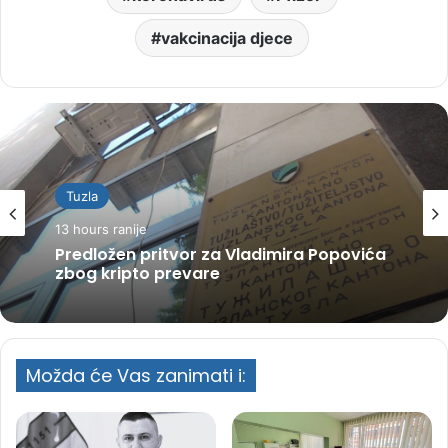
vakcinacija djece
Tuzla
13 hours ranije
Predložen pritvor za Vladimira Popovića
zbog kripto prevare
Možda će Vas zanimati i: