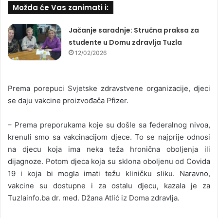
Možda će Vas zanimati i:
Jačanje saradnje: Stručna praksa za
studente u Domu zdravlja Tuzla
12/02/2026
Prema porepuci Svjetske zdravstvene organizacije, djeci
se daju vakcine proizvođača Pfizer.
– Prema preporukama koje su došle sa federalnog nivoa,
krenuli smo sa vakcinacijom djece. To se najprije odnosi
na djecu koja ima neka teža hronična oboljenja ili
dijagnoze. Potom djeca koja su sklona oboljenu od Covida
19 i koja bi mogla imati težu kliničku sliku. Naravno,
vakcine su dostupne i za ostalu djecu, kazala je za
Tuzlainfo.ba dr. med. Džana Atlić iz Doma zdravlja.