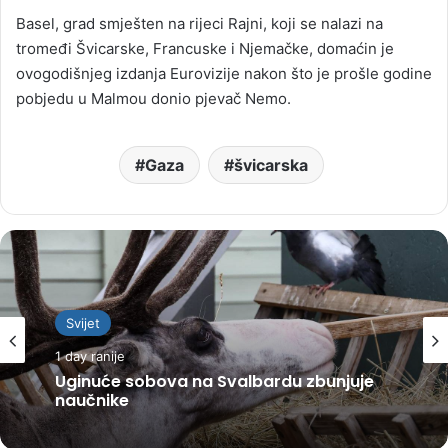
Basel, grad smješten na rijeci Rajni, koji se nalazi na
tromeđi Švicarske, Francuske i Njemačke, domaćin je
ovogodišnjeg izdanja Eurovizije nakon što je prošle godine
pobjedu u Malmou donio pjevač Nemo.
Gaza
švicarska
Svijet
1 day ranije
Uginuće sobova na Svalbardu zbunjuje
naučnike