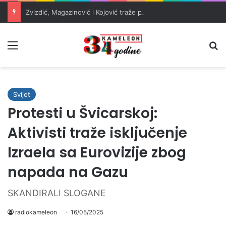
Zvizdić, Magazinović i Kojović traže poseban status za Memorijalni centar Srebrenica
Meni
Pr
Svijet
Protesti u Švicarskoj:
Aktivisti traže isključenje
Izraela sa Eurovizije zbog
napada na Gazu
SKANDIRALI SLOGANE
radiokameleon
16/05/2025