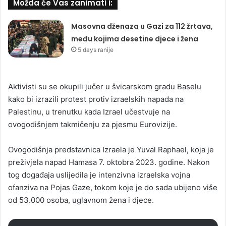
Možda će Vas zanimati i:
Masovna dženaza u Gazi za 112 žrtava,
među kojima desetine djece i žena
5 days ranije
Aktivisti su se okupili jučer u švicarskom gradu Baselu
kako bi izrazili protest protiv izraelskih napada na
Palestinu, u trenutku kada Izrael učestvuje na
ovogodišnjem takmičenju za pjesmu Eurovizije.
Ovogodišnja predstavnica Izraela je Yuval Raphael, koja je
preživjela napad Hamasa 7. oktobra 2023. godine. Nakon
tog događaja uslijedila je intenzivna izraelska vojna
ofanziva na Pojas Gaze, tokom koje je do sada ubijeno više
od 53.000 osoba, uglavnom žena i djece.