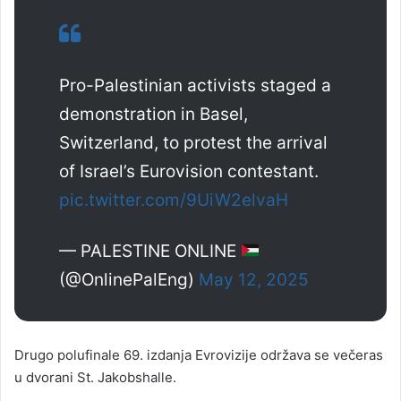
Pro-Palestinian activists staged a
demonstration in Basel,
Switzerland, to protest the arrival
of Israel’s Eurovision contestant.
pic.twitter.com/9UiW2elvaH
— PALESTINE ONLINE
(@OnlinePalEng)
May 12, 2025
Drugo polufinale 69. izdanja Evrovizije održava se večeras
u dvorani St. Jakobshalle.