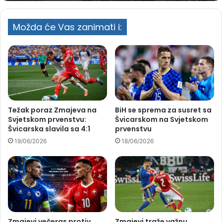
Možda će Vas zanimati i:
Težak poraz Zmajeva na
BiH se sprema za susret sa
Svjetskom prvenstvu:
Švicarskom na Svjetskom
Švicarska slavila sa 4:1
prvenstvu
19/06/2026
18/06/2026
Zmajevi večeras protiv
Zmajevi traže važnu