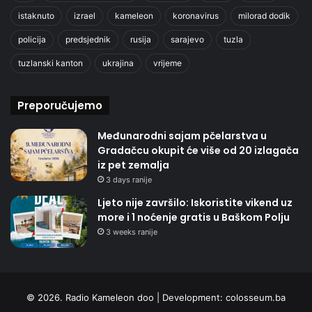
istaknuto
izrael
kameleon
koronavirus
milorad dodik
policija
predsjednik
rusija
sarajevo
tuzla
tuzlanski kanton
ukrajina
vrijeme
Preporučujemo
Međunarodni sajam pčelarstva u
Gradačcu okupit će više od 20 izlagača
iz pet zemalja
3 days ranije
Ljeto nije završilo: Iskoristite vikend uz
more i 1 noćenje gratis u Baškom Polju
3 weeks ranije
© 2026. Radio Kameleon doo | Development:
colosseum.ba