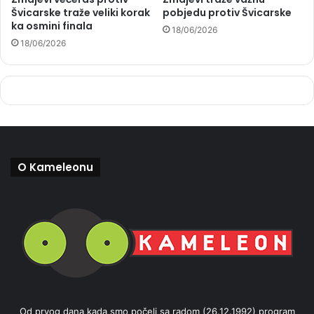
Švicarske traže veliki korak
pobjedu protiv Švicarske
ka osmini finala
18/06/2026
18/06/2026
O Kameleonu
Od prvog dana kada smo počeli sa radom (26.12.1992) program