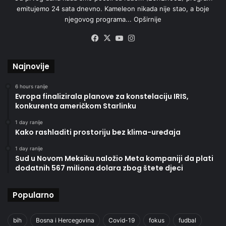
emitujemo 24 sata dnevno. Kameleon nikada nije stao, a boje
njegovog programa...
Opširnije
Facebook
X
YouTube
Instagram
Najnovije
6 hours ranije
Evropa finalizirala planove za konstelaciju IRIS,
konkurenta američkom Starlinku
1 day ranije
Kako rashladiti prostoriju bez klima-uređaja
1 day ranije
Sud u Novom Meksiku naložio Meta kompaniji da plati
dodatnih 567 miliona dolara zbog štete djeci
Popularno
bih
Bosna i Hercegovina
Covid-19
fokus
fudbal