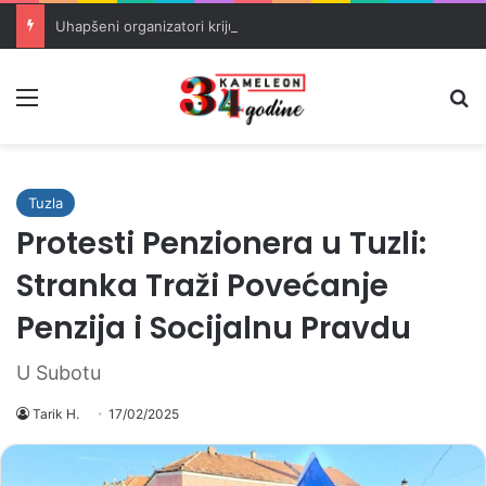
Uhapšeni organizatori krijumčarenja migranata preko BiH i Balkana
Meni
Pr
Tuzla
Protesti Penzionera u Tuzli:
Stranka Traži Povećanje
Penzija i Socijalnu Pravdu
U Subotu
Tarik H.
17/02/2025