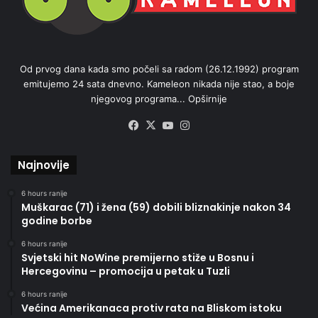
Od prvog dana kada smo počeli sa radom (26.12.1992) program
emitujemo 24 sata dnevno. Kameleon nikada nije stao, a boje
njegovog programa...
Opširnije
Facebook
X
YouTube
Instagram
Najnovije
6 hours ranije
Muškarac (71) i žena (59) dobili bliznakinje nakon 34
godine borbe
6 hours ranije
Svjetski hit NoWine premijerno stiže u Bosnu i
Hercegovinu – promocija u petak u Tuzli
6 hours ranije
Većina Amerikanaca protiv rata na Bliskom istoku