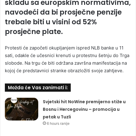
skladu sa europskim normativima,
navodeći da bi prosječne penzije
trebale biti u visini od 52%
prosječne plate.
Protesti će započeti okupljanjem ispred NLB banke u 11
sati, odakle će učesnici krenuti u protestnu šetnju do Trga
slobode. Na trgu će biti održana završna manifestacija na
kojoj će predstavnici stranke obrazložiti svoje zahtjeve.
Možda će Vas zanimati i:
Svjetski hit NoWine premijerno stiže u
Bosnu i Hercegovinu – promocija u
petak u Tuzli
6 hours ranije