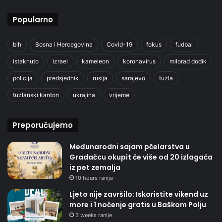
Popularno
bih
Bosna i Hercegovina
Covid-19
fokus
fudbal
istaknuto
izrael
kameleon
koronavirus
milorad dodik
policija
predsjednik
rusija
sarajevo
tuzla
tuzlanski kanton
ukrajina
vrijeme
Preporučujemo
Međunarodni sajam pčelarstva u
Gradačcu okupit će više od 20 izlagača
iz pet zemalja
10 hours ranije
Ljeto nije završilo: Iskoristite vikend uz
more i 1 noćenje gratis u Baškom Polju
3 weeks ranije