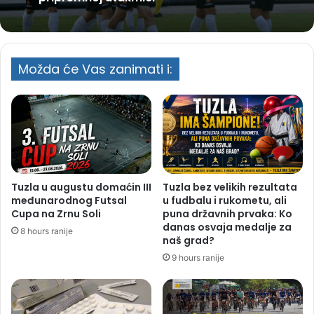
Možda će Vas zanimati i:
Tuzla u augustu domaćin III
Tuzla bez velikih rezultata
međunarodnog Futsal
u fudbalu i rukometu, ali
Cupa na Zrnu Soli
puna državnih prvaka: Ko
danas osvaja medalje za
8 hours ranije
naš grad?
9 hours ranije