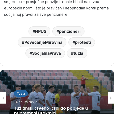
smjernicu – prosječne penzije trebale bi biti na nivou
europskih normi, što je pravičan i neophodan korak prema
socijalnoj pravdi za sve penzionere.
NPUS
penzioneri
PovećanjeMirovina
protesti
SocijalnaPrava
tuzla
Tuzla
14 hours ranije
Tuzlanski crveno-crni do pobjede u
pripremnoj utakmici