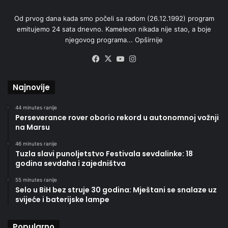
Od prvog dana kada smo počeli sa radom (26.12.1992) program
emitujemo 24 sata dnevno. Kameleon nikada nije stao, a boje
njegovog programa...
Opširnije
Facebook
X
YouTube
Instagram
Najnovije
44 minutes ranije
Perseverance rover oborio rekord u autonomnoj vožnji
na Marsu
46 minutes ranije
Tuzla slavi punoljetstvo Festivala sevdalinke: 18
godina sevdaha i zajedništva
55 minutes ranije
Selo u BiH bez struje 30 godina: Mještani se snalaze uz
svijeće i baterijske lampe
Popularno