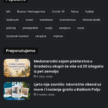
bih
Bosna i Hercegovina
Covid-19
fokus
fudbal
istaknuto
izrael
kameleon
koronavirus
milorad dodik
policija
predsjednik
rusija
sarajevo
tuzla
tuzlanski kanton
ukrajina
vrijeme
Preporučujemo
Međunarodni sajam pčelarstva u
Gradačcu okupit će više od 20 izlagača
iz pet zemalja
4 days ranije
Ljeto nije završilo: Iskoristite vikend uz
more i 1 noćenje gratis u Baškom Polju
4 weeks ranije