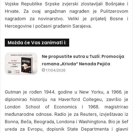
Vojske Republike Srpske zvjerski zlostavljali Bošnjake i
Hrvate. Za ovaj angažman nagrađen je Pulitzerovom
nagradom za novinarstvo. Veliki je prijatelj Bosne i
Hercegovine i počasni građanin Sarajeva.
Možda će Vas zanimati i:
Ne propustite sutra u Tuzli: Promocija
romana „Krivda“ Nenada Pejića
17/04/2026
Gutman je rođen 1944. godine u New Yorku, a 1966. je
diplomirao historiju na Haverford Collegeu, završio je
London School of Economics i 1968. magistrirao
međunarodne odnose. Radio je za Reuters, izvještavao iz
Bonna, Beča, Beograda, Londona i Washingtona. Bio je šef
ureda za Evropu, dopisnik State Departmenta i glavni