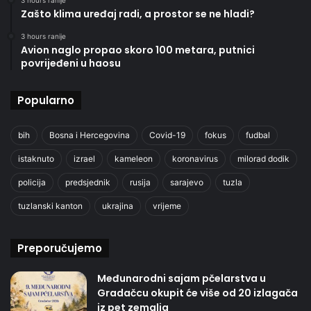
3 hours ranije
Zašto klima uređaj radi, a prostor se ne hladi?
3 hours ranije
Avion naglo propao skoro 100 metara, putnici
povrijeđeni u haosu
Popularno
bih
Bosna i Hercegovina
Covid-19
fokus
fudbal
istaknuto
izrael
kameleon
koronavirus
milorad dodik
policija
predsjednik
rusija
sarajevo
tuzla
tuzlanski kanton
ukrajina
vrijeme
Preporučujemo
Međunarodni sajam pčelarstva u
Gradačcu okupit će više od 20 izlagača
iz pet zemalja