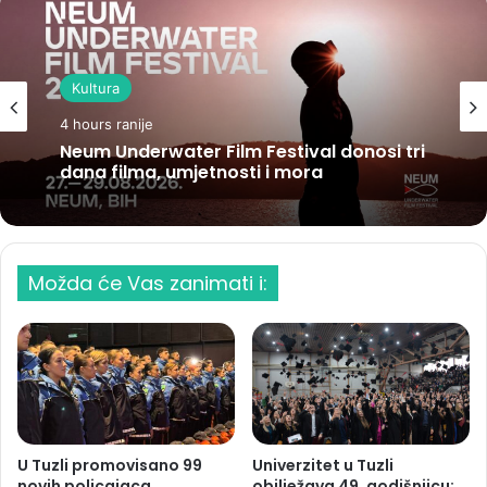
Kultura
4 hours ranije
Neum Underwater Film Festival donosi tri
dana filma, umjetnosti i mora
Možda će Vas zanimati i:
U Tuzli promovisano 99
Univerzitet u Tuzli
novih policajaca
obilježava 49. godišnjicu: