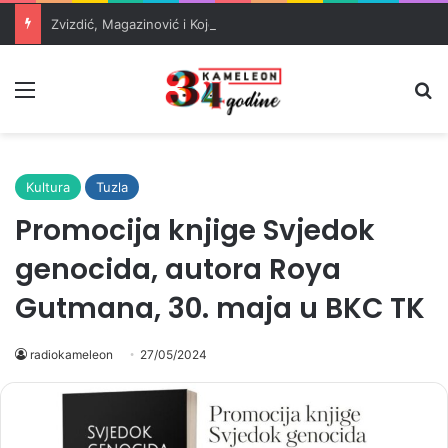
Zvizdić, Magazinović i Kojović traže poseban status za Memorijalni centar Srebrenica
Meni
Pr
Kultura
Tuzla
Promocija knjige Svjedok
genocida, autora Roya
Gutmana, 30. maja u BKC TK
radiokameleon
27/05/2024