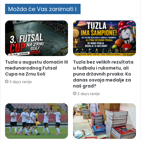
Možda će Vas zanimati i:
Tuzla u augustu domaćin III
Tuzla bez velikih rezultata
međunarodnog Futsal
u fudbalu i rukometu, ali
Cupa na Zrnu Soli
puna državnih prvaka: Ko
danas osvaja medalje za
3 days ranije
naš grad?
3 days ranije