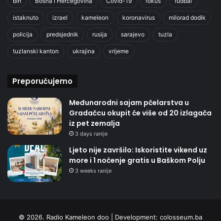
bih
Bosna i Hercegovina
Covid-19
fokus
fudbal
istaknuto
izrael
kameleon
koronavirus
milorad dodik
policija
predsjednik
rusija
sarajevo
tuzla
tuzlanski kanton
ukrajina
vrijeme
Preporučujemo
Međunarodni sajam pčelarstva u
Gradačcu okupit će više od 20 izlagača
iz pet zemalja
3 days ranije
Ljeto nije završilo: Iskoristite vikend uz
more i 1 noćenje gratis u Baškom Polju
3 weeks ranije
© 2026. Radio Kameleon doo | Development:
colosseum.ba