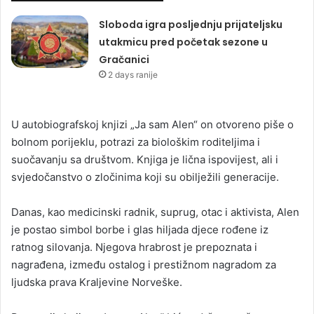
Sloboda igra posljednju prijateljsku
utakmicu pred početak sezone u
Gračanici
2 days ranije
U autobiografskoj knjizi „Ja sam Alen“ on otvoreno piše o
bolnom porijeklu, potrazi za biološkim roditeljima i
suočavanju sa društvom. Knjiga je lična ispovijest, ali i
svjedočanstvo o zločinima koji su obilježili generacije.
Danas, kao medicinski radnik, suprug, otac i aktivista, Alen
je postao simbol borbe i glas hiljada djece rođene iz
ratnog silovanja. Njegova hrabrost je prepoznata i
nagrađena, između ostalog i prestižnom nagradom za
ljudska prava Kraljevine Norveške.