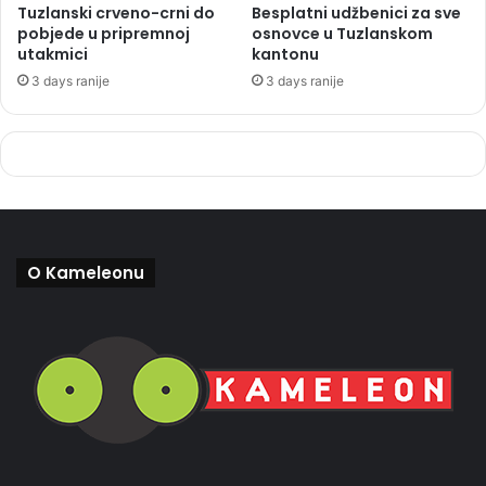
Tuzlanski crveno-crni do
Besplatni udžbenici za sve
pobjede u pripremnoj
osnovce u Tuzlanskom
utakmici
kantonu
3 days ranije
3 days ranije
O Kameleonu