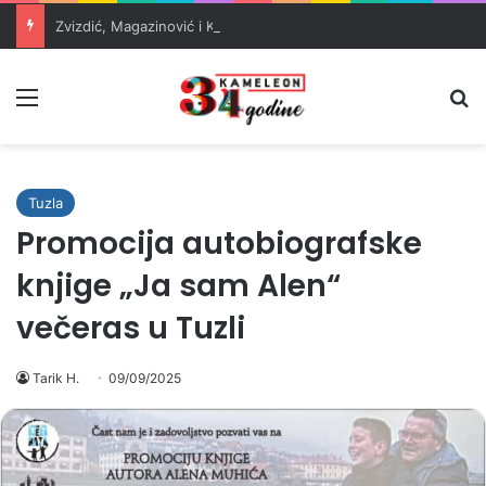
Zvizdić, Magazinović i Kojović traže poseban status za Memorijalni centar Srebrenica
Meni
Pr
Tuzla
Promocija autobiografske
knjige „Ja sam Alen“
večeras u Tuzli
Tarik H.
09/09/2025