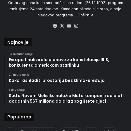
Od prvog dana kada smo počeli sa radom (26.12.1992) program
emitujemo 24 sata dnevno. Kameleon nikada nije stao, a boje
njegovog programa...
Opširnije
Facebook
X
YouTube
Instagram
Najnovije
34 minutes ranije
Evropa finalizirala planove za konstelaciju IRIS,
konkurenta američkom Starlinku
24 hours ranije
Kako rashladiti prostoriju bez klima-uređaja
1 day ranije
Sud u Novom Meksiku naložio Meta kompaniji da plati
dodatnih 567 miliona dolara zbog štete djeci
Popularno