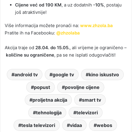
Cijene već od 190 KM
, a uz dodatnih
-10%
, postaju
još atraktivnije!
Više informacija možete pronaći na:
www.zhzola.ba
Pratite ih na Facebooku:
@zhzolaba
Akcija traje od
28.04. do 15.05.
, ali vrijeme je ograničeno –
količine su ograničene
, pa se ne isplati odugovlačiti!
android tv
google tv
kino iskustvo
popust
povoljne cijene
proljetna akcija
smart tv
tehnologija
televizori
tesla televizori
vidaa
webos