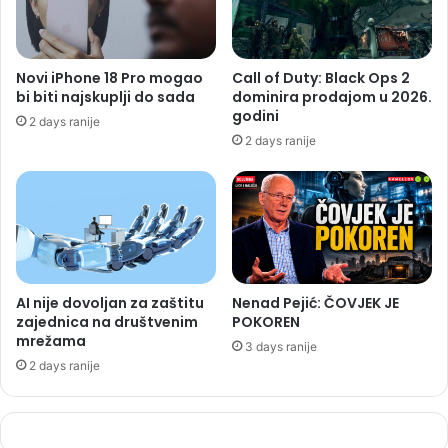
Novi iPhone 18 Pro mogao
Call of Duty: Black Ops 2
bi biti najskuplji do sada
dominira prodajom u 2026.
godini
2 days ranije
2 days ranije
AI nije dovoljan za zaštitu
Nenad Pejić: ČOVJEK JE
zajednica na društvenim
POKOREN
mrežama
3 days ranije
2 days ranije