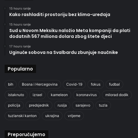
15 hours ranije
Kako rashladiti prostoriju bez klima-uređaja
15 hours ranije
Sud u Novom Meksiku naložio Meta kompaniji da plati
dodatnih 567 miliona dolara zbog štete djeci
17 hours ranije
Uginuće sobova na Svalbardu zbunjuje naučnike
Popularno
bih
Bosna i Hercegovina
Covid-19
fokus
fudbal
istaknuto
izrael
kameleon
koronavirus
milorad dodik
policija
predsjednik
rusija
sarajevo
tuzla
tuzlanski kanton
ukrajina
vrijeme
Preporučujemo