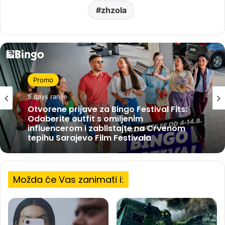
zhzola
Promo
5 days ranije
Otvorene prijave za Bingo Festival Fits:
Odaberite outfit s omiljenim
influencerom i zablistajte na Crvenom
tepihu Sarajevo Film Festivala
Možda će Vas zanimati i: