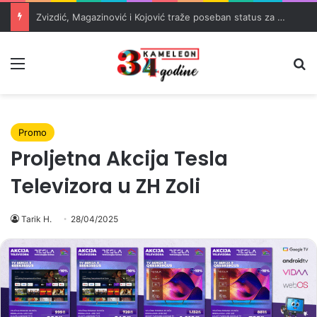
Zvizdić, Magazinović i Kojović traže poseban status za Memorijalni centar Srebrenica
Meni
Pr
Promo
Proljetna Akcija Tesla
Televizora u ZH Zoli
Tarik H.
28/04/2025