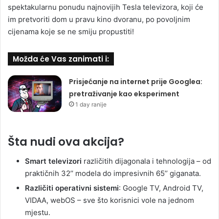
spektakularnu ponudu najnovijih Tesla televizora, koji će
im pretvoriti dom u pravu kino dvoranu, po povoljnim
cijenama koje se ne smiju propustiti!
Možda će Vas zanimati i:
Prisjećanje na internet prije Googlea:
pretraživanje kao eksperiment
1 day ranije
Šta nudi ova akcija?
Smart televizori
različitih dijagonala i tehnologija – od
praktičnih 32’’ modela do impresivnih 65’’ giganata.
Različiti operativni sistemi
: Google TV, Android TV,
VIDAA, webOS – sve što korisnici vole na jednom
mjestu.