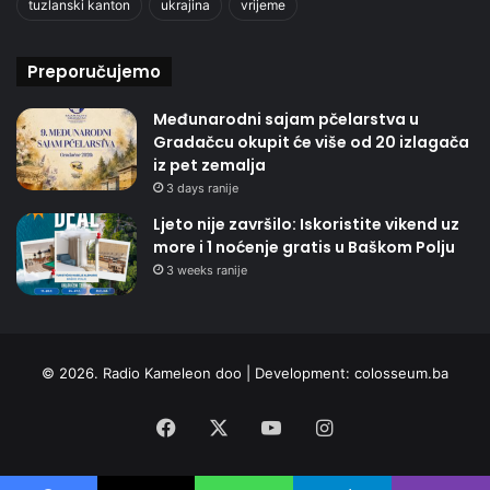
tuzlanski kanton
ukrajina
vrijeme
Preporučujemo
Međunarodni sajam pčelarstva u
Gradačcu okupit će više od 20 izlagača
iz pet zemalja
3 days ranije
Ljeto nije završilo: Iskoristite vikend uz
more i 1 noćenje gratis u Baškom Polju
3 weeks ranije
© 2026. Radio Kameleon doo | Development:
colosseum.ba
Facebook
X
YouTube
Instagram