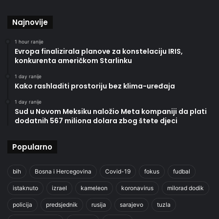
Najnovije
1 hour ranije
Evropa finalizirala planove za konstelaciju IRIS,
konkurenta američkom Starlinku
1 day ranije
Kako rashladiti prostoriju bez klima-uređaja
1 day ranije
Sud u Novom Meksiku naložio Meta kompaniji da plati
dodatnih 567 miliona dolara zbog štete djeci
Popularno
bih
Bosna i Hercegovina
Covid-19
fokus
fudbal
istaknuto
izrael
kameleon
koronavirus
milorad dodik
policija
predsjednik
rusija
sarajevo
tuzla