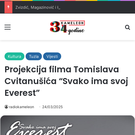
Zvizdić, Magazinović i Kojović traže poseban status za Memorijalni centar Srebrenica
Meni
Pr
Kultura
Tuzla
Vijesti
Projekcija filma Tomislava
Cvitanušića “Svako ima svoj
Everest”
radiokameleon
24/03/2025