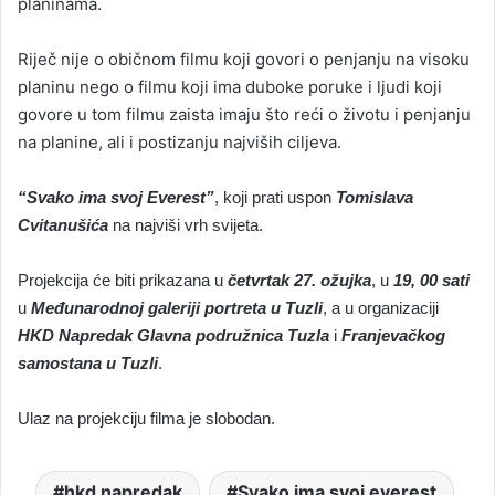
planinama.
Riječ nije o običnom filmu koji govori o penjanju na visoku
planinu nego o filmu koji ima duboke poruke i ljudi koji
govore u tom filmu zaista imaju što reći o životu i penjanju
na planine, ali i postizanju najviših ciljeva.
“Svako ima svoj Everest”
, koji prati uspon
Tomislava
Cvitanušića
na najviši vrh svijeta.
Projekcija će biti prikazana u
četvrtak 27. ožujka
, u
19, 00 sati
u
Međunarodnoj galeriji portreta u Tuzli
, a u organizaciji
HKD Napredak Glavna podružnica Tuzla
i
Franjevačkog
samostana u Tuzli
.
Ulaz na
projekciju filma je slobodan.
hkd napredak
Svako ima svoj everest