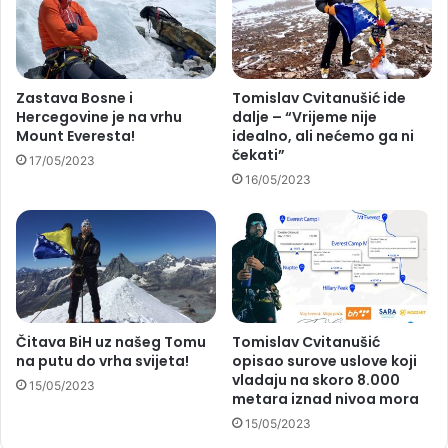
Zastava Bosne i
Tomislav Cvitanušić ide
Hercegovine je na vrhu
dalje – “Vrijeme nije
Mount Everesta!
idealno, ali nećemo ga ni
čekati”
17/05/2023
16/05/2023
Čitava BiH uz našeg Tomu
Tomislav Cvitanušić
na putu do vrha svijeta!
opisao surove uslove koji
vladaju na skoro 8.000
15/05/2023
metara iznad nivoa mora
15/05/2023