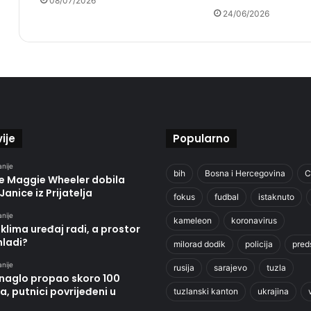
08/07/2026
24/06/2026
ije
Popularno
anije
bih
Bosna i Hercegovina
C
je Maggie Wheeler dobila
Janice iz Prijatelja
fokus
fudbal
istaknuto
anije
kameleon
koronavirus
klima uređaj radi, a prostor
hladi?
milorad dodik
policija
pred
anije
rusija
sarajevo
tuzla
 naglo propao skoro 100
, putnici povrijeđeni u
tuzlanski kanton
ukrajina