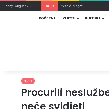
Friday, August 7 2026
U fokusu
Zvizdić, Magazinović i Kojović 
POČETNA
VIJESTI
KULTURA
Sport
Procurili neslužbe
neće svidjeti