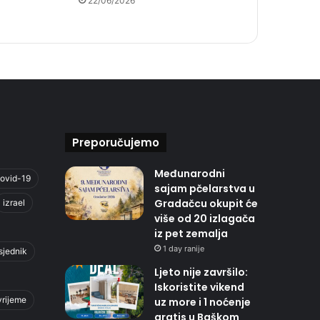
22/06/2026
Preporučujemo
Međunarodni
ovid-19
sajam pčelarstva u
Gradačcu okupit će
izrael
više od 20 izlagača
iz pet zemalja
1 day ranije
sjednik
Ljeto nije završilo:
Iskoristite vikend
vrijeme
uz more i 1 noćenje
gratis u Baškom