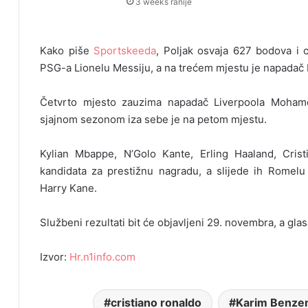
3 weeks ranije
Kako piše
Sportskeeda
, Poljak osvaja 627 bodova i 
PSG-a Lionelu Messiju, a na trećem mjestu je napadač
Četvrto mjesto zauzima napadač Liverpoola Mohame
sjajnom sezonom iza sebe je na petom mjestu.
Kylian Mbappe, N’Golo Kante, Erling Haaland, Crist
kandidata za prestižnu nagradu, a slijede ih Romelu 
Harry Kane.
Službeni rezultati bit će objavljeni 29. novembra, a gla
Izvor:
Hr.n1info.com
cristiano ronaldo
Karim Benze