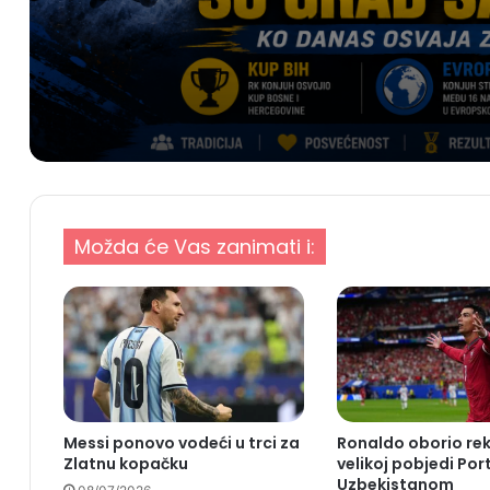
grad?
Možda će Vas zanimati i:
Messi ponovo vodeći u trci za
Ronaldo oborio re
Zlatnu kopačku
velikoj pobjedi Po
Uzbekistanom