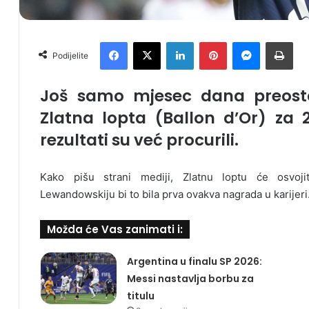
Facebook
X
LinkedIn
Pinterest
Messenger
Print
Podijelite
Još samo mjesec dana preosta
Zlatna lopta (Ballon d’Or) za 
rezultati su već procurili.
Kako pišu strani mediji, Zlatnu loptu će osvoj
Lewandowskiju bi to bila prva ovakva nagrada u karijeri
Možda će Vas zanimati i:
Argentina u finalu SP 2026:
Messi nastavlja borbu za
titulu