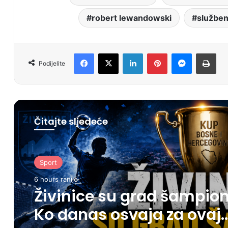
robert lewandowski
službeni
Facebook
X
LinkedIn
Pinterest
Messenger
Print
Podijelite
Čitajte sljedeće
Sport
6 hours ranije
Živinice su grad šampion
Ko danas osvaja za ovaj