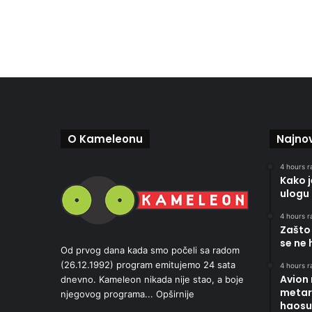
O Kameleonu
Najnov
4 hours r
Kako 
ulogu 
4 hours r
Zašto 
se ne 
Od prvog dana kada smo počeli sa radom
(26.12.1992) program emitujemo 24 sata
4 hours r
Avion
dnevno. Kameleon nikada nije stao, a boje
metara
njegovog programa...
Opširnije
haosu