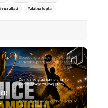
 rezultati
zlatna lopta
Sloboda igra posljednju prijateljsku
utakmicu pred početak sezone u
Gračanici
Živinice su grad šampiona: Ko
danas osvaja za ovaj grad?
a:
Pjanić o Alajbegoviću: Potencijal za
vrhunsku karijeru