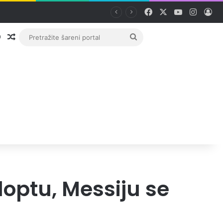
Facebook
X
YouTube
Instag
Pri
Prijava
Random članak
Pretražite
šareni
portal
 loptu, Messiju se