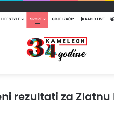
traže poseban status za Memorijalni centar Srebrenica
LIFESTYLE
SPORT
GDJE IZAĆI?
RADIO LIVE
ni rezultati za Zlatnu