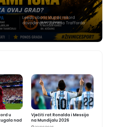
Leeds oborio klupski rekord
dovođenjem Jamesa Trafforda
kord u
Vječiti rat Ronalda i Messija
rtugala nad
na Mundijalu 2026