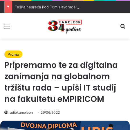
Teška nesreća kod Tomislavgrada: Četiri osobe teško povrijeđene
Meni
Pr
Promo
Pripremamo te za digitalna
zanimanja na globalnom
tržištu rada – upiši IT studij
na fakultetu eMPIRICOM
radiokameleon
29/06/2022