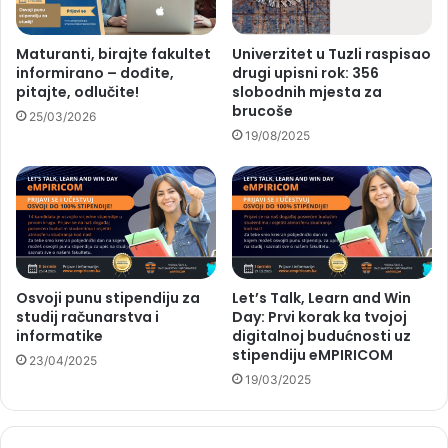
Maturanti, birajte fakultet
Univerzitet u Tuzli raspisao
informirano – dođite,
drugi upisni rok: 356
pitajte, odlučite!
slobodnih mjesta za
brucoše
25/03/2026
19/08/2025
Osvoji punu stipendiju za
Let’s Talk, Learn and Win
studij računarstva i
Day: Prvi korak ka tvojoj
informatike
digitalnoj budućnosti uz
stipendiju eMPIRICOM
23/04/2025
19/03/2025