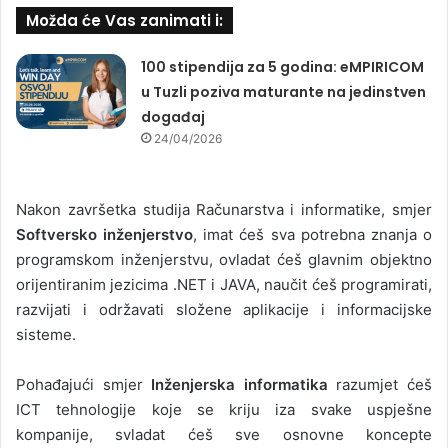
Možda će Vas zanimati i:
100 stipendija za 5 godina: eMPIRICOM
u Tuzli poziva maturante na jedinstven
događaj
24/04/2026
Nakon završetka studija Računarstva i informatike, smjer
Softversko inženjerstvo
, imat ćeš sva potrebna znanja o
programskom inženjerstvu, ovladat ćeš glavnim objektno
orijentiranim jezicima .NET i JAVA, naučit ćeš programirati,
razvijati i održavati složene aplikacije i informacijske
sisteme.
Pohađajući smjer
Inženjerska informatika
razumjet ćeš
ICT tehnologije koje se kriju iza svake uspješne
kompanije, svladat ćeš sve osnovne koncepte