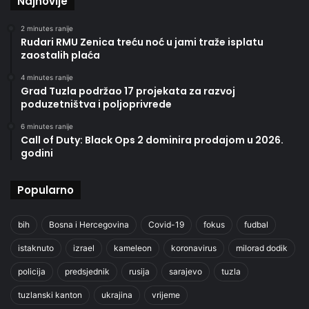
Najnovije
2 minutes ranije
Rudari RMU Zenica treću noć u jami traže isplatu
zaostalih plaća
4 minutes ranije
Grad Tuzla podržao 17 projekata za razvoj
poduzetništva i poljoprivrede
6 minutes ranije
Call of Duty: Black Ops 2 dominira prodajom u 2026.
godini
Popularno
bih
Bosna i Hercegovina
Covid-19
fokus
fudbal
istaknuto
izrael
kameleon
koronavirus
milorad dodik
policija
predsjednik
rusija
sarajevo
tuzla
tuzlanski kanton
ukrajina
vrijeme