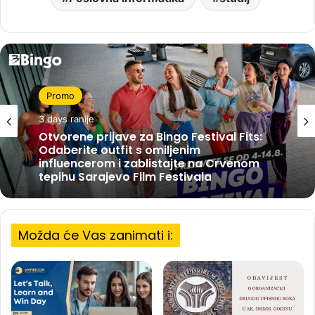
Promo
3 days ranije
Otvorene prijave za Bingo Festival Fits:
Odaberite outfit s omiljenim
influencerom i zablistajte na Crvenom
tepihu Sarajevo Film Festivala
Možda će Vas zanimati i: