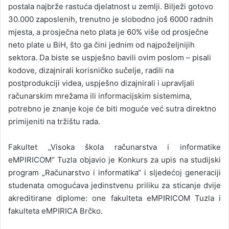
postala najbrže rastuća djelatnost u zemlji. Bilježi gotovo
30.000 zaposlenih, trenutno je slobodno još 6000 radnih
mjesta, a prosječna neto plata je 60% više od prosječne
neto plate u BiH, što ga čini jednim od najpoželjnijih
sektora. Da biste se uspješno bavili ovim poslom – pisali
kodove, dizajnirali korisničko sučelje, radili na
postprodukciji videa, uspješno dizajnirali i upravljali
računarskim mrežama ili informacijskim sistemima,
potrebno je znanje koje će biti moguće već sutra direktno
primijeniti na tržištu rada.
Fakultet „Visoka škola računarstva i informatike
eMPIRICOM“ Tuzla objavio je Konkurs za upis na studijski
program „Računarstvo i informatika“ i sljedećoj generaciji
studenata omogućava jedinstvenu priliku za sticanje dvije
akreditirane diplome: one fakulteta eMPIRICOM Tuzla i
fakulteta eMPIRICA Brčko.