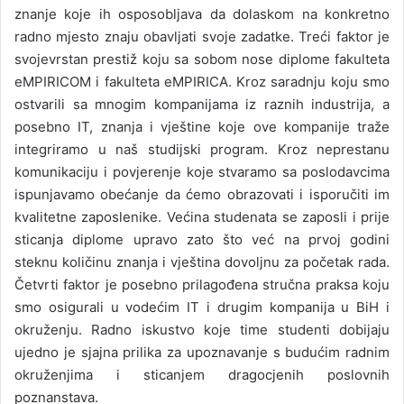
znanje koje ih osposobljava da dolaskom na konkretno
radno mjesto znaju obavljati svoje zadatke. Treći faktor je
svojevrstan prestiž koju sa sobom nose diplome fakulteta
eMPIRICOM i fakulteta eMPIRICA. Kroz saradnju koju smo
ostvarili sa mnogim kompanijama iz raznih industrija, a
posebno IT, znanja i vještine koje ove kompanije traže
integriramo u naš studijski program. Kroz neprestanu
komunikaciju i povjerenje koje stvaramo sa poslodavcima
ispunjavamo obećanje da ćemo obrazovati i isporučiti im
kvalitetne zaposlenike. Većina studenata se zaposli i prije
sticanja diplome upravo zato što već na prvoj godini
steknu količinu znanja i vještina dovoljnu za početak rada.
Četvrti faktor je posebno prilagođena stručna praksa koju
smo osigurali u vodećim IT i drugim kompanija u BiH i
okruženju. Radno iskustvo koje time studenti dobijaju
ujedno je sjajna prilika za upoznavanje s budućim radnim
okruženjima i sticanjem dragocjenih poslovnih
poznanstava.