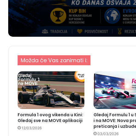
Možda će Vas zanimati i:
Formula 1 ovog vikenda u Kini:
Gledaj Formulu 1 u
Gledaj sve na MOVE aplikaciji
i na MOVE: Nova pra
preticanja i uzbuđ
12/03/2026
03/03/2026