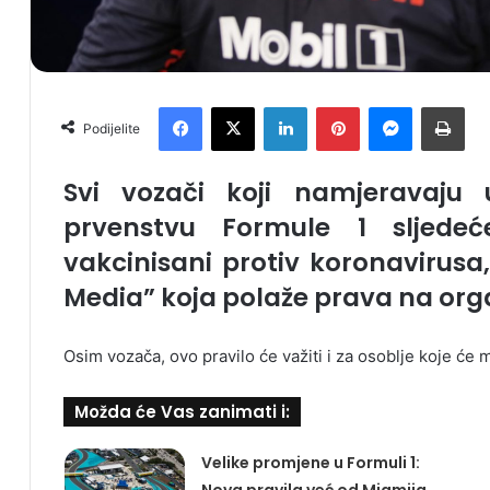
Facebook
X
LinkedIn
Pinterest
Messenger
Print
Podijelite
Svi vozači koji namjeravaju 
prvenstvu Formule 1 sljede
vakcinisani protiv koronavirusa, 
Media” koja polaže prava na orga
Osim vozača, ovo pravilo će važiti i za osoblje koje će 
Možda će Vas zanimati i:
Velike promjene u Formuli 1:
Nova pravila već od Miamija