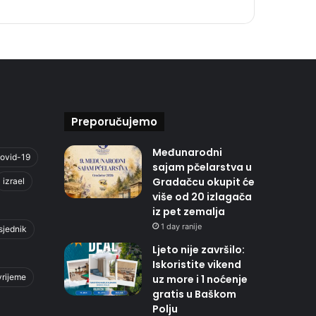
Preporučujemo
Međunarodni
ovid-19
sajam pčelarstva u
Gradačcu okupit će
izrael
više od 20 izlagača
iz pet zemalja
1 day ranije
sjednik
Ljeto nije završilo:
Iskoristite vikend
vrijeme
uz more i 1 noćenje
gratis u Baškom
Polju