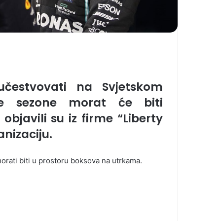
učestvovati na Svjetskom
će sezone morat će biti
objavili su iz firme “Liberty
nizaciju.
morati biti u prostoru boksova na utrkama.