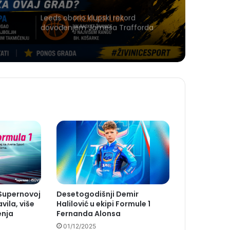
Leeds oborio klupski rekord
dovođenjem Jamesa Trafforda
 Supernovoj
Desetogodišnji Demir
vila, više
Halilović u ekipi Formule 1
enja
Fernanda Alonsa
01/12/2025