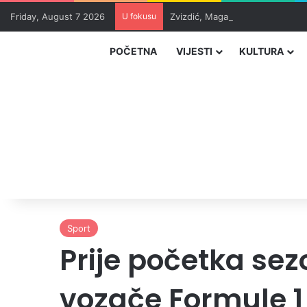
Friday, August 7 2026
U fokusu
Zvizdić, Magazinović i Kojović 
POČETNA
VIJESTI
KULTURA
Sport
Prije početka se
vozače Formule 1