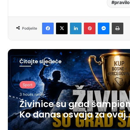
pravilo
Facebook
X
LinkedIn
Pinterest
Messenger
Print
Podijelite
Čitajte sljedeće
Sport
3 hours ranije
Živinice su grad šampion
Ko danas osvaja za ovaj
grad?