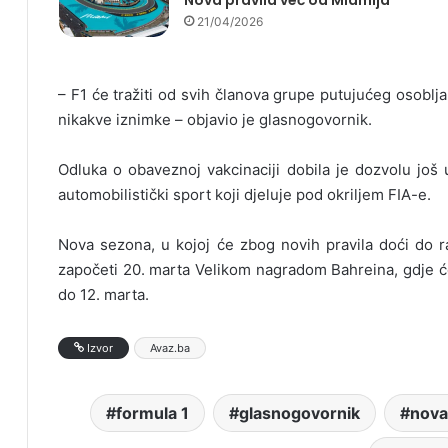
21/04/2026
– F1 će tražiti od svih članova grupe putujućeg osoblj
nikakve iznimke – objavio je glasnogovornik.
Odluka o obaveznoj vakcinaciji dobila je dozvolu jo
automobilistički sport koji djeluje pod okriljem FIA-e.
Nova sezona, u kojoj će zbog novih pravila doći do ra
započeti 20. marta Velikom nagradom Bahreina, gdje će 
do 12. marta.
Izvor
Avaz.ba
formula 1
glasnogovornik
nova