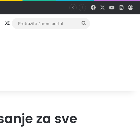
Facebook
X
YouTube
Instag
Pri
Prijava
Random članak
Pretražite
šareni
portal
sanje za sve