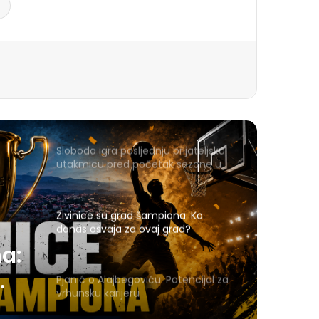
Sloboda igra posljednju prijateljsku
utakmicu pred početak sezone u
Gračanici
Živinice su grad šampiona: Ko
danas osvaja za ovaj grad?
a:
Pjanić o Alajbegoviću: Potencijal za
vrhunsku karijeru