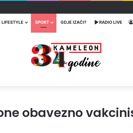
traže poseban status za Memorijalni centar Srebrenica
LIFESTYLE
SPORT
GDJE IZAĆI?
RADIO LIVE
zone obavezno vakcini