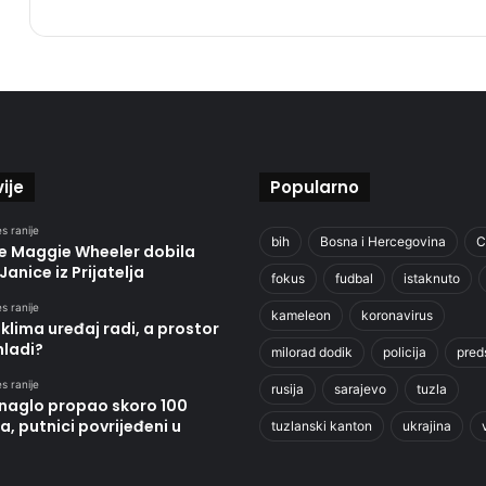
ije
Popularno
s ranije
bih
Bosna i Hercegovina
C
je Maggie Wheeler dobila
Janice iz Prijatelja
fokus
fudbal
istaknuto
s ranije
kameleon
koronavirus
klima uređaj radi, a prostor
hladi?
milorad dodik
policija
pred
s ranije
rusija
sarajevo
tuzla
 naglo propao skoro 100
, putnici povrijeđeni u
tuzlanski kanton
ukrajina