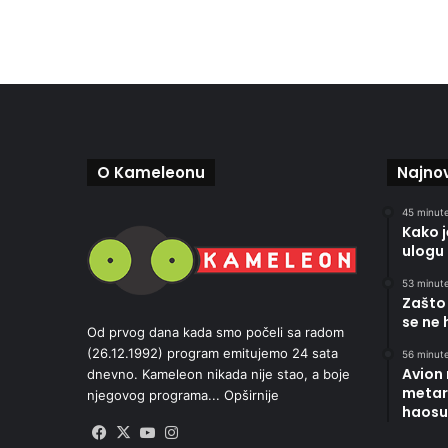
O Kameleonu
Najnov
45 minute
Kako 
ulogu 
53 minute
Zašto 
se ne 
Od prvog dana kada smo počeli sa radom
(26.12.1992) program emitujemo 24 sata
56 minute
Avion
dnevno. Kameleon nikada nije stao, a boje
metara
njegovog programa...
Opširnije
haosu
Facebook
X
YouTube
Instagram