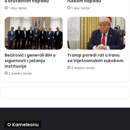
u brutalnom napadu
ruskom napadu
1 day ranije
1 day ranije
Bećirović i generali BiH o
Tramp poredi rat u Iranu
sigurnosti i jačanju
sa Vijetnamskim sukobom
institucija
2 weeks ranije
2 weeks ranije
O Kameleonu