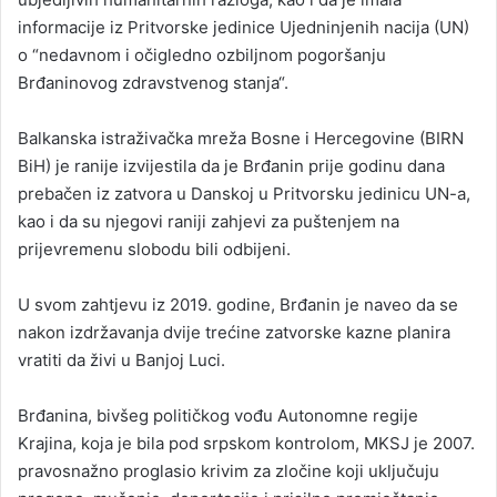
informacije iz Pritvorske jedinice Ujedninjenih nacija (UN)
o “nedavnom i očigledno ozbiljnom pogoršanju
Brđaninovog zdravstvenog stanja“.
Balkanska istraživačka mreža Bosne i Hercegovine (BIRN
BiH) je ranije izvijestila da je Brđanin prije godinu dana
prebačen iz zatvora u Danskoj u Pritvorsku jedinicu UN-a,
kao i da su njegovi raniji zahjevi za puštenjem na
prijevremenu slobodu bili odbijeni.
U svom zahtjevu iz 2019. godine, Brđanin je naveo da se
nakon izdržavanja dvije trećine zatvorske kazne planira
vratiti da živi u Banjoj Luci.
Brđanina, bivšeg političkog vođu Autonomne regije
Krajina, koja je bila pod srpskom kontrolom, MKSJ je 2007.
pravosnažno proglasio krivim za zločine koji uključuju