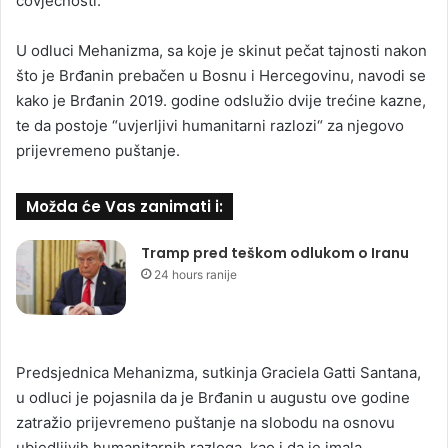
čovječnosti.
U odluci Mehanizma, sa koje je skinut pečat tajnosti nakon
što je Brđanin prebačen u Bosnu i Hercegovinu, navodi se
kako je Brđanin 2019. godine odslužio dvije trećine kazne,
te da postoje “uvjerljivi humanitarni razlozi“ za njegovo
prijevremeno puštanje.
Možda će Vas zanimati i:
Tramp pred teškom odlukom o Iranu
24 hours ranije
Predsjednica Mehanizma, sutkinja Graciela Gatti Santana,
u odluci je pojasnila da je Brđanin u augustu ove godine
zatražio prijevremeno puštanje na slobodu na osnovu
ubjedljivih humanitarnih razloga, kao i da je imala