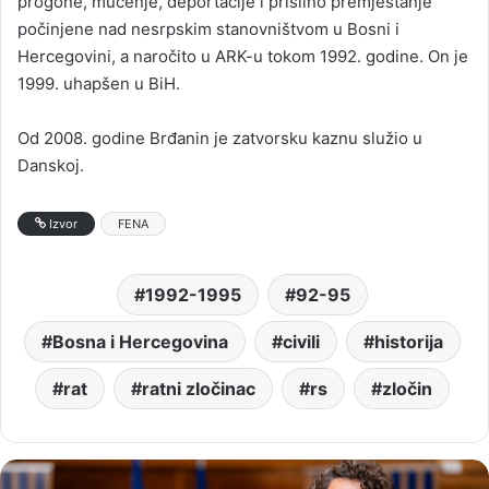
progone, mučenje, deportacije i prisilno premještanje
počinjene nad nesrpskim stanovništvom u Bosni i
Hercegovini, a naročito u ARK-u tokom 1992. godine. On je
1999. uhapšen u BiH.
Od 2008. godine Brđanin je zatvorsku kaznu služio u
Danskoj.
Izvor
FENA
1992-1995
92-95
Bosna i Hercegovina
civili
historija
rat
ratni zločinac
rs
zločin