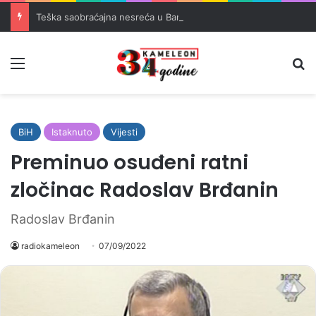
Teška saobraćajna nesreća u Banovićima, poginuo 60-godišnji vozač
Meni
Pr
BiH
Istaknuto
Vijesti
Preminuo osuđeni ratni
zločinac Radoslav Brđanin
Radoslav Brđanin
radiokameleon
07/09/2022