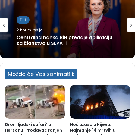
BiH
2 hours ranije
Centralna banka BiH predaje aplikaciju
za članstvo u SEPA-i
Možda će Vas zanimati i:
Dron ‘ljudski safari’ u
Noć užasa u Kijevu:
Hersonu: Prodavac ranjen
Najmanje 14 mrtvih u