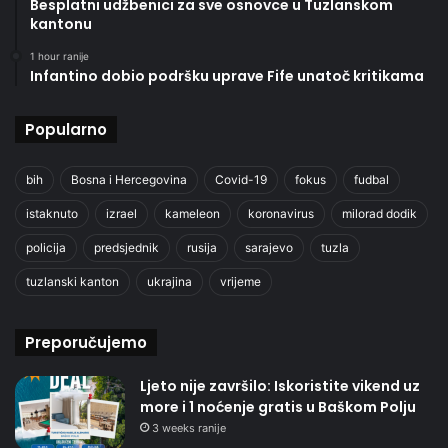
Besplatni udžbenici za sve osnovce u Tuzlanskom
kantonu
1 hour ranije
Infantino dobio podršku uprave Fife unatoč kritikama
Popularno
bih
Bosna i Hercegovina
Covid-19
fokus
fudbal
istaknuto
izrael
kameleon
koronavirus
milorad dodik
policija
predsjednik
rusija
sarajevo
tuzla
tuzlanski kanton
ukrajina
vrijeme
Preporučujemo
Ljeto nije završilo: Iskoristite vikend uz
more i 1 noćenje gratis u Baškom Polju
3 weeks ranije