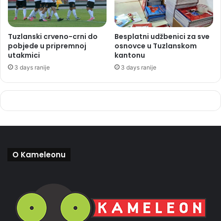
Tuzlanski crveno-crni do
Besplatni udžbenici za sve
pobjede u pripremnoj
osnovce u Tuzlanskom
utakmici
kantonu
3 days ranije
3 days ranije
O Kameleonu