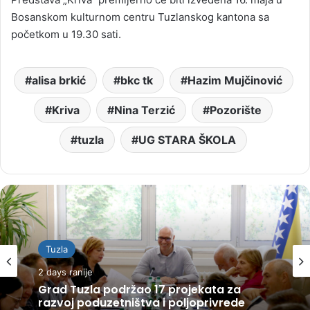
Bosanskom kulturnom centru Tuzlanskog kantona sa
početkom u 19.30 sati.
alisa brkić
bkc tk
Hazim Mujčinović
Kriva
Nina Terzić
Pozorište
tuzla
UG STARA ŠKOLA
Tuzla
2 days ranije
Grad Tuzla podržao 17 projekata za
razvoj poduzetništva i poljoprivrede