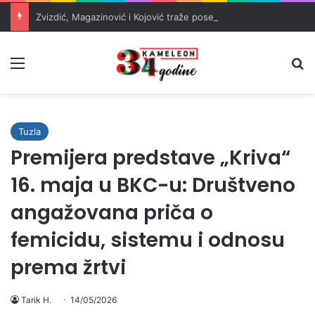
Zvizdić, Magazinović i Kojović traže poseban status za Memorijalni centar Srebrenica
Meni
Pr
Tuzla
Premijera predstave „Kriva“
16. maja u BKC-u: Društveno
angažovana priča o
femicidu, sistemu i odnosu
prema žrtvi
Tarik H.
14/05/2026