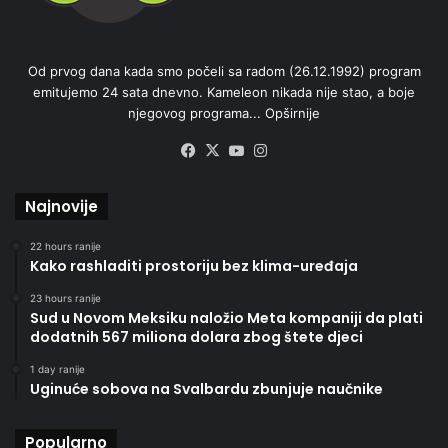
Od prvog dana kada smo počeli sa radom (26.12.1992) program
emitujemo 24 sata dnevno. Kameleon nikada nije stao, a boje
njegovog programa...
Opširnije
Facebook
X
YouTube
Instagram
Najnovije
22 hours ranije
Kako rashladiti prostoriju bez klima-uređaja
23 hours ranije
Sud u Novom Meksiku naložio Meta kompaniji da plati
dodatnih 567 miliona dolara zbog štete djeci
1 day ranije
Uginuće sobova na Svalbardu zbunjuje naučnike
Popularno