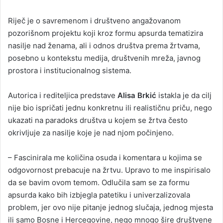
Riječ je o savremenom i društveno angažovanom
pozorišnom projektu koji kroz formu apsurda tematizira
nasilje nad ženama, ali i odnos društva prema žrtvama,
posebno u kontekstu medija, društvenih mreža, javnog
prostora i institucionalnog sistema.
Autorica i rediteljica predstave
Alisa Brkić
istakla je da cilj
nije bio ispričati jednu konkretnu ili realističnu priču, nego
ukazati na paradoks društva u kojem se žrtva često
okrivljuje za nasilje koje je nad njom počinjeno.
– Fascinirala me količina osuda i komentara u kojima se
odgovornost prebacuje na žrtvu. Upravo to me inspirisalo
da se bavim ovom temom. Odlučila sam se za formu
apsurda kako bih izbjegla patetiku i univerzalizovala
problem, jer ovo nije pitanje jednog slučaja, jednog mjesta
ili samo Bosne i Hercegovine, nego mnogo šire društvene