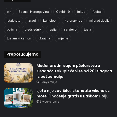
bih
Bosna i Hercegovina
Covid-19
fokus
fudbal
istaknuto
izrael
kameleon
koronavirus
milorad dodik
policija
predsjednik
rusija
sarajevo
tuzla
tuzlanski kanton
ukrajina
vrijeme
Preporučujemo
Međunarodni sajam pčelarstva u
Gradačcu okupit će više od 20 izlagača
iz pet zemalja
3 days ranije
Ljeto nije završilo: Iskoristite vikend uz
more i 1 noćenje gratis u Baškom Polju
3 weeks ranije