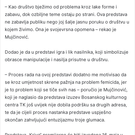
– Kao društvo bježimo od problema kroz lake forme i
zabavu, dok ozbiljne teme ostaju po strani. Ova predstava
ne zabavlja publiku nego joj šalje jasnu poruku o društvu u
kojem živimo. Ona je svojevrsna opomena – rekao je
Mujčinović.
Dodao je da u predstavi igra i lik nasilnika, koji simbolizuje
obrasce manipulacije i nasilja prisutne u društvu.
– Proces rada na ovoj predstavi dodatno me motivisao da
se kroz umjetnost skrene pažnja na problem femicida, jer
je to problem koji se tiče svih nas – poručio je Mujčinović,
koji je naglasio da predstava izuzev Bosanskog kulturnog
centra TK još uvijek nije dobila podršku sa drugih adresa,
te da je cijeli proces nastanka predstave uspješno
okončan zahvljujući entuzijazmu troje glumaca.
Predstava „Kriva“ premijerno će biti izvedena 16. maja u