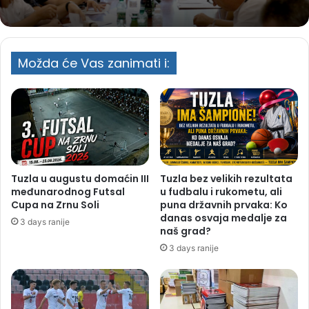
Možda će Vas zanimati i:
Tuzla u augustu domaćin III
Tuzla bez velikih rezultata
međunarodnog Futsal
u fudbalu i rukometu, ali
Cupa na Zrnu Soli
puna državnih prvaka: Ko
danas osvaja medalje za
3 days ranije
naš grad?
3 days ranije