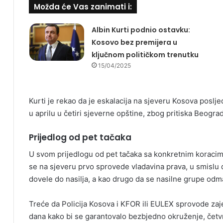
Možda će Vas zanimati i:
Albin Kurti podnio ostavku:
Kosovo bez premijera u
ključnom političkom trenutku
15/04/2025
Kurti je rekao da je eskalacija na sjeveru Kosova poslje
u aprilu u četiri sjeverne opštine, zbog pritiska Beogra
Prijedlog od pet tačaka
U svom prijedlogu od pet tačaka sa konkretnim koracima z
se na sjeveru prvo sprovede vladavina prava, u smislu d
dovele do nasilja, a kao drugo da se nasilne grupe odm
Treće da Policija Kosova i KFOR ili EULEX sprovode za
dana kako bi se garantovalo bezbjedno okruženje, četvr