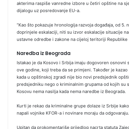
akterima raspiše vanredne izbore u četiri opštine na sje
dijalogu uz posredovanje EU-a.
“Kao što pokazuje hronologija razvoja događaja, od 5. 
doprinjele eskalaciji, niti su izvor eskalacije situacij
ustavne odredbe i zakone na cijeloj teritoriji Republike 
Naredba iz Beograda
Istakao je da Kosovo i Srbija imaju dogovoren osnovni s
ove godine, koji treba da se primjeni. Također je kazao 
kada u opštinskoj zgradi nije bio novi predsjednik opštin
predsjedniku nego o kriminalnim grupama od kojih su se ču
Kosovu nema nasilja kada nema naredbe iz Beograda.
Kurti je rekao da kriminalne grupe dolaze iz Srbije kako
napali vojnike KFOR-a i novinare moraju da odgovaraju
Upitan da prokomentariše prijedlog nacrta statuta Zaje