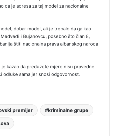
ao da je adresa za taj model za nacionalne
odel, dobar model, ali je trebalo da ga kao
 Medveđi i Bujanovcu, posebno što član 8,
banija štiti nacionalna prava albanskog naroda
i je kazao da preduzete mjere nisu pravedne.
si odluke sama jer snosi odgovornost.
ovski premijer
kriminalne grupe
sova