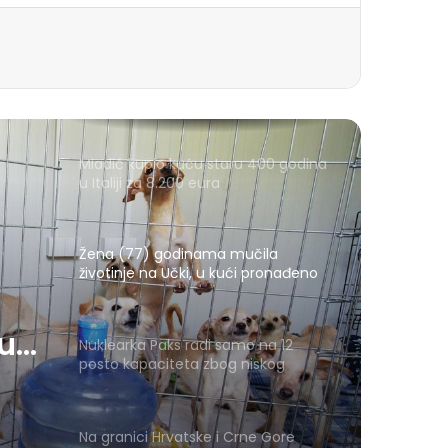
Mladić kupio kuću staru 400 godina
u Italiji za 8.200 eura
Žena (77) godinama mučila
životinje na Učki, u kući pronađeno
30-ak leševa
 u
Nuklearka Paks radi samo na 12
posto kapaciteta zbog niskog
vodostaja Dunava
Na granici Hrvatske i Crne Gore