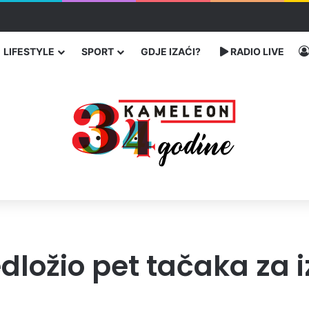
 Banovićima, poginuo 60-godišnji vozač
LIFESTYLE
SPORT
GDJE IZAĆI?
RADIO LIVE
dložio pet tačaka za i