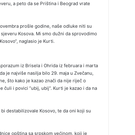
veru, a peto da se Priština i Beograd vrate
novembra prošle godine, naše odluke niti su
e na sjeveru Kosova. Mi smo dužni da sprovodimo
Kosovo“, naglasio je Kurti.
porazum iz Brisela i Ohrida iz februara i marta
da je najviše nasilja bilo 29. maja u Zvečanu,
e, što kako je kazao znači da nije riječ o
li i povici “ubij, ubij“. Kurti je kazao i da na
 bi destabilizovale Kosovo, te da oni koji su
.
dnice opština sa srpskom većinom, koji je