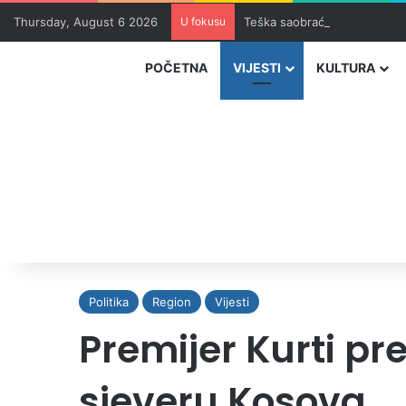
Thursday, August 6 2026
U fokusu
Teška saobraćajna nesreća u
POČETNA
VIJESTI
KULTURA
Politika
Region
Vijesti
Premijer Kurti pre
sjeveru Kosova