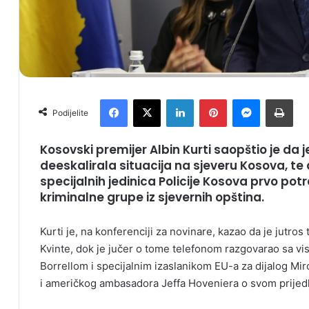
Facebook
X
LinkedIn
Pinterest
Messenger
Print
Podijelite
Kosovski premijer Albin Kurti saopštio je da 
deeskalirala situacija na sjeveru Kosova, te
specijalnih jedinica Policije Kosova prvo 
kriminalne grupe iz sjevernih opština.
Kurti je, na konferenciji za novinare, kazao da je jutro
Kvinte, dok je jučer o tome telefonom razgovarao sa 
Borrellom i specijalnim izaslanikom EU-a za dijalog Mi
i američkog ambasadora Jeffa Hoveniera o svom prijed