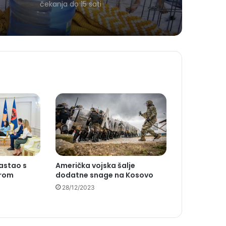
čekanja do 15 sati
sastao s
Američka vojska šalje
erom
dodatne snage na Kosovo
28/12/2023