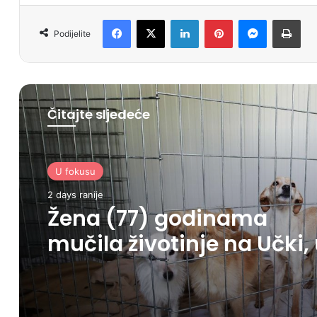
Facebook
X
LinkedIn
Pinterest
Messenger
Print
Podijelite
Čitajte sljedeće
U fokusu
2 days ranije
Žena (77) godinama
mučila životinje na Učki,
kući pronađeno 30-ak
leševa