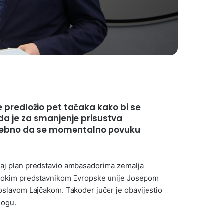
je predložio pet tačaka kako bi se
 da je za smanjenje prisustva
potrebno da se momentalno povuku
s taj plan predstavio ambasadorima zemalja
visokim predstavnikom Evropske unije Josepom
roslavom Lajčakom. Također jučer je obavijestio
logu.