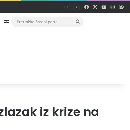
Facebook
X
YouTube
Instag
Pri
Prijava
Random članak
Pretražite
šareni
portal
zlazak iz krize na