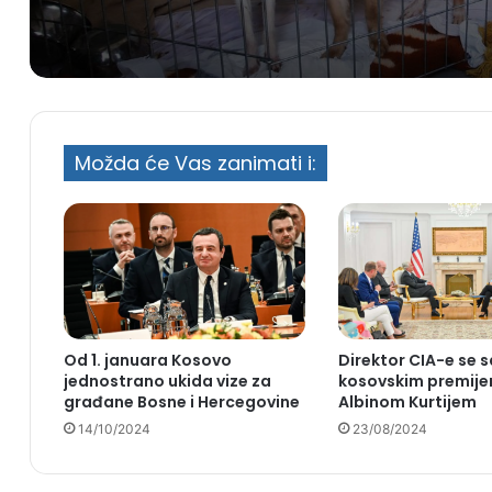
Možda će Vas zanimati i:
Od 1. januara Kosovo
Direktor CIA-e se 
jednostrano ukida vize za
kosovskim premij
građane Bosne i Hercegovine
Albinom Kurtijem
14/10/2024
23/08/2024