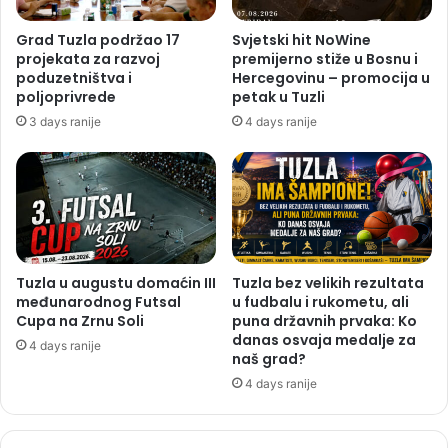
Grad Tuzla podržao 17
Svjetski hit NoWine
projekata za razvoj
premijerno stiže u Bosnu i
poduzetništva i
Hercegovinu – promocija u
poljoprivrede
petak u Tuzli
3 days ranije
4 days ranije
Tuzla u augustu domaćin III
Tuzla bez velikih rezultata
međunarodnog Futsal
u fudbalu i rukometu, ali
Cupa na Zrnu Soli
puna državnih prvaka: Ko
danas osvaja medalje za
4 days ranije
naš grad?
4 days ranije