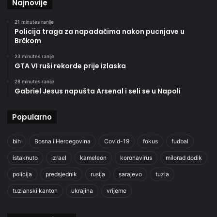
Najnovije
21 minutes ranije
Policija traga za napadačima nakon pucnjave u
Brčkom
23 minutes ranije
GTA VI ruši rekorde prije izlaska
28 minutes ranije
Gabriel Jesus napušta Arsenal i seli se u Napoli
Popularno
bih
Bosna i Hercegovina
Covid-19
fokus
fudbal
istaknuto
izrael
kameleon
koronavirus
milorad dodik
policija
predsjednik
rusija
sarajevo
tuzla
tuzlanski kanton
ukrajina
vrijeme