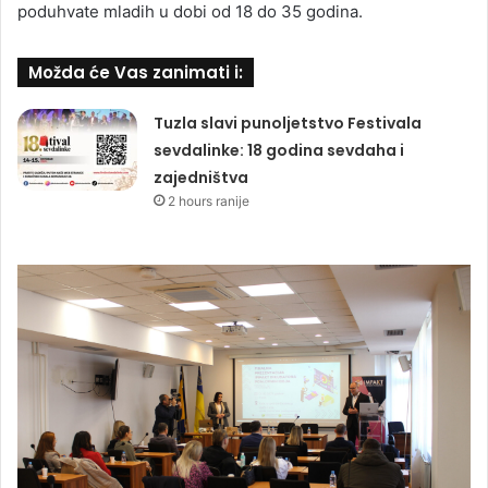
poduhvate mladih u dobi od 18 do 35 godina.
Možda će Vas zanimati i:
Tuzla slavi punoljetstvo Festivala
sevdalinke: 18 godina sevdaha i
zajedništva
2 hours ranije