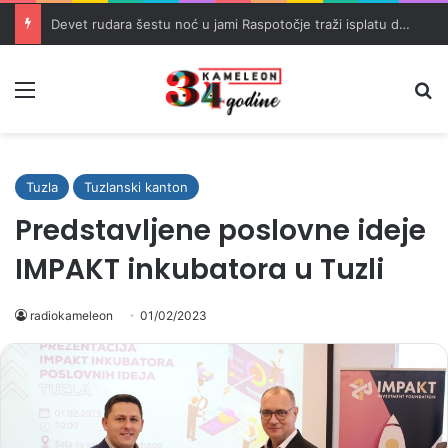
Devet rudara šestu noć u jami Raspotočje traži isplatu dugovanih plaća
Meni
Pr
Tuzla
Tuzlanski kanton
Predstavljene poslovne ideje
IMPAKT inkubatora u Tuzli
radiokameleon
01/02/2023