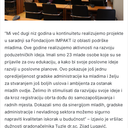
“Mi već dugi niz godina u kontinuitetu realizujemo projekte
u saradnji sa Fondacijom IMPAKT iz oblasti podrške
mladima. Ove godine realizujemo aktivnosti na razvoju
poduzetničkih ideja. Imali smo 23 mlade osobe koje su se
prijavile za ovu edukaciju, a kako bi svoje poslovne ideje
razviji u poslovne planove. Ovo pokazuje još jednu
opredijeljenost gradske administracije ka mladima i želju
za stvaranjem još boljih uslova i ambijenta za ostanak
mladih ovdje. Želimo ih stimulisati da razvijaju svoje ideje i
da kroz registraciju obrta dođu do samozapošljavanja i
radnih mjesta. Dokazali smo da sinergijom mladih, gradske
administracije i nevladinog sektora možemo sigurno
napraviti kvalitetan iskorak u budućnost” – izjavio je vršilac
dužnosti gradonačelnika Tuzle dr.sc. Zijad Lugavić.