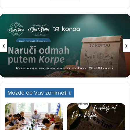
Izdvojeni članak
3 days ranije
Kad vam se jede nešto dobro, Old Story i
Korpa su kombinacija koju vrijedi
zapamtiti
Možda će Vas zanimati i: