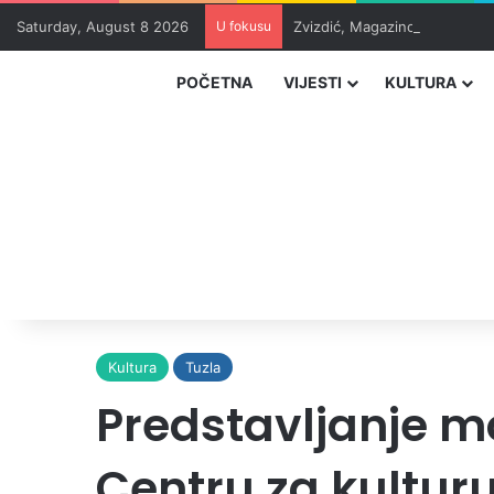
Saturday, August 8 2026
U fokusu
Zvizdić, Magazinović i Kojovi
POČETNA
VIJESTI
KULTURA
Kultura
Tuzla
Predstavljanje mon
Centru za kulturu