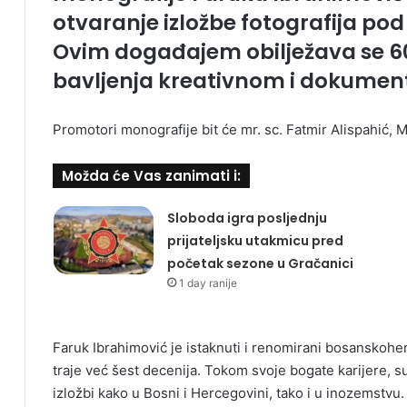
otvaranje izložbe fotografija pod 
Ovim događajem obilježava se 6
bavljenja kreativnom i dokumen
Promotori monografije bit će mr. sc. Fatmir Alispahić, 
Možda će Vas zanimati i:
Sloboda igra posljednju
prijateljsku utakmicu pred
početak sezone u Gračanici
1 day ranije
Faruk Ibrahimović je istaknuti i renomirani bosanskoherc
traje već šest decenija. Tokom svoje bogate karijere, s
izložbi kako u Bosni i Hercegovini, tako i u inozemstvu