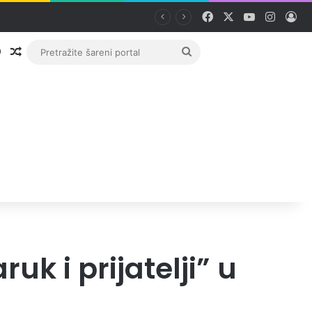
Facebook
X
YouTube
Instag
Pri
Prijava
Random članak
Pretražite
šareni
portal
uk i prijatelji” u