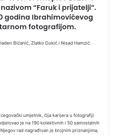
nazivom “Faruk i prijatelji”.
0 godina Ibrahimovićevog
tarnom fotografijom.
Mladen Bićanić, Zlatko Dukić i Nisad Hamzić.
egovački umjetnik, čija karijera u fotografiji
udjelovao je na 190 kolektivnih i 50 samostalnih
. Njegov rad nagrađivan je brojnim priznanjima,