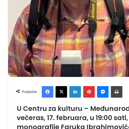
Facebook
X
LinkedIn
Pinterest
Messenger
Print
Podijelite
U Centru za kulturu – Međunarodno
večeras, 17. februara, u 19:00 sati
monografije Faruka Ibrahimovića