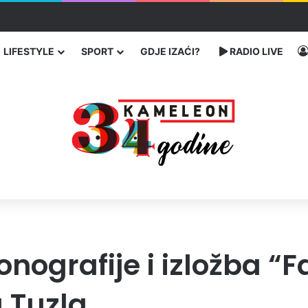
ć traže poseban status za Memorijalni centar Srebrenica
LIFESTYLE
SPORT
GDJE IZAĆI?
RADIO LIVE
ografije i izložba “Far
 Tuzla