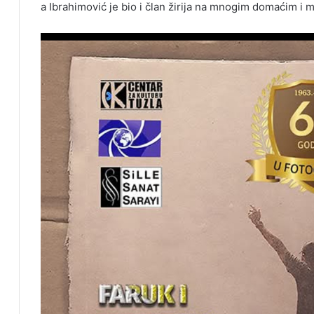
a Ibrahimović je bio i član žirija na mnogim domaćim i