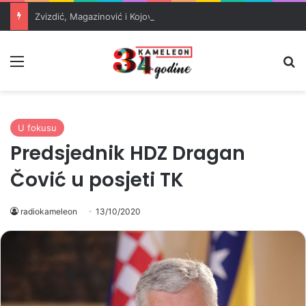
Zvizdić, Magazinović i Kojović traže poseban status za Memorijalni centar Srebrenica
Meni
Pr
U fokusu
Predsjednik HDZ Dragan
Čović u posjeti TK
radiokameleon
13/10/2020