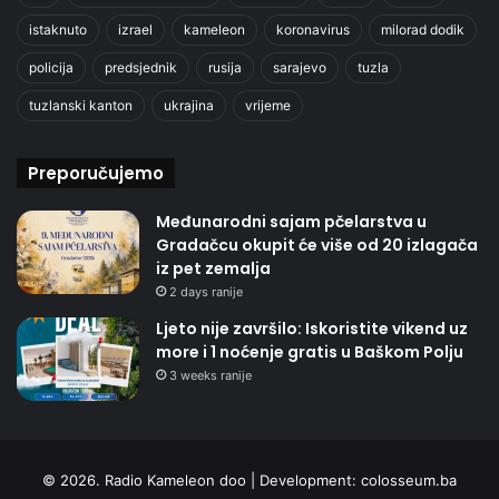
istaknuto
izrael
kameleon
koronavirus
milorad dodik
policija
predsjednik
rusija
sarajevo
tuzla
tuzlanski kanton
ukrajina
vrijeme
Preporučujemo
Međunarodni sajam pčelarstva u
Gradačcu okupit će više od 20 izlagača
iz pet zemalja
2 days ranije
Ljeto nije završilo: Iskoristite vikend uz
more i 1 noćenje gratis u Baškom Polju
3 weeks ranije
© 2026. Radio Kameleon doo | Development:
colosseum.ba