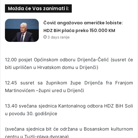
Možda će Vas zanimati i:
Čović angažovao američke lobiste:
HDZ BiH plaća preko 150.000 KM
3 days ranije
12.00 posjet Općinskom odboru Drijenča-Čelić (susret će
biti upriličen u Hrvatskom domu u Drijenči)
12.45 susret sa župnikom župe Drijenča fra Franjom
Martinovićem –župni ured u Drijenči
13.40 svečana sjednica Kantonalnog odbora HDZ BiH Soli
u povodu 30. godišnjice
(svečana sjednica bit će održana u Bosanskom kulturnom
centru u Tuzli-plava dvorana)