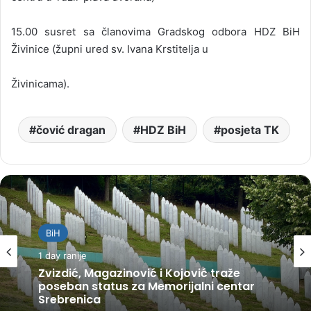
15.00 susret sa članovima Gradskog odbora HDZ BiH
Živinice (župni ured sv. Ivana Krstitelja u
Živinicama).
čović dragan
HDZ BiH
posjeta TK
BiH
1 day ranije
Zvizdić, Magazinović i Kojović traže
poseban status za Memorijalni centar
Srebrenica