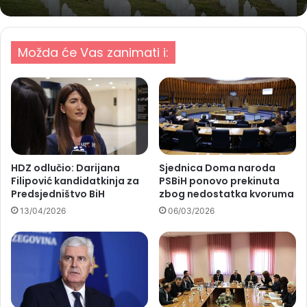
Možda će Vas zanimati i:
HDZ odlučio: Darijana
Sjednica Doma naroda
Filipović kandidatkinja za
PSBiH ponovo prekinuta
Predsjedništvo BiH
zbog nedostatka kvoruma
13/04/2026
06/03/2026