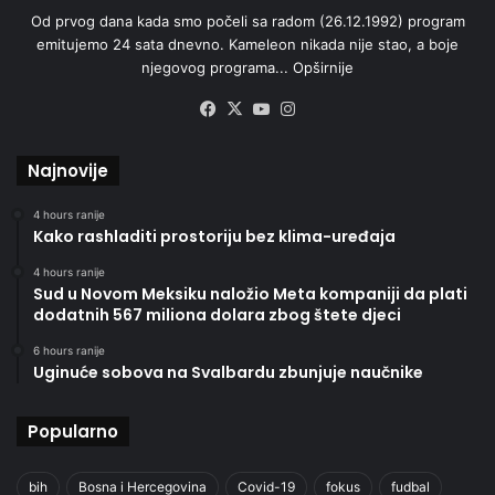
Od prvog dana kada smo počeli sa radom (26.12.1992) program
emitujemo 24 sata dnevno. Kameleon nikada nije stao, a boje
njegovog programa...
Opširnije
Facebook
X
YouTube
Instagram
Najnovije
4 hours ranije
Kako rashladiti prostoriju bez klima-uređaja
4 hours ranije
Sud u Novom Meksiku naložio Meta kompaniji da plati
dodatnih 567 miliona dolara zbog štete djeci
6 hours ranije
Uginuće sobova na Svalbardu zbunjuje naučnike
Popularno
bih
Bosna i Hercegovina
Covid-19
fokus
fudbal