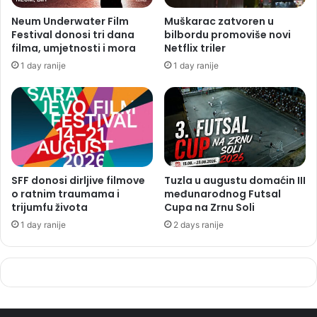
Neum Underwater Film
Muškarac zatvoren u
Festival donosi tri dana
bilbordu promoviše novi
filma, umjetnosti i mora
Netflix triler
1 day ranije
1 day ranije
SFF donosi dirljive filmove
Tuzla u augustu domaćin III
o ratnim traumama i
međunarodnog Futsal
trijumfu života
Cupa na Zrnu Soli
1 day ranije
2 days ranije