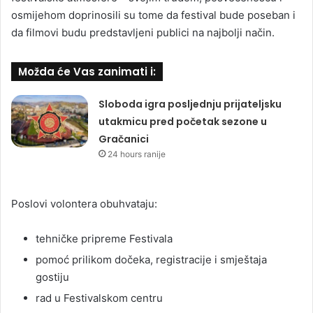
osmijehom doprinosili su tome da festival bude poseban i
da filmovi budu predstavljeni publici na najbolji način.
Možda će Vas zanimati i:
Sloboda igra posljednju prijateljsku
utakmicu pred početak sezone u
Gračanici
24 hours ranije
Poslovi volontera obuhvataju:
tehničke pripreme Festivala
pomoć prilikom dočeka, registracije i smještaja
gostiju
rad u Festivalskom centru