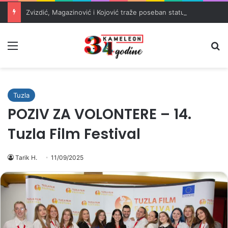
Zvizdić, Magazinović i Kojović traže poseban status za Memorijalni centar Srebrenica
Meni
Pr
Tuzla
POZIV ZA VOLONTERE – 14.
Tuzla Film Festival
Tarik H.
11/09/2025