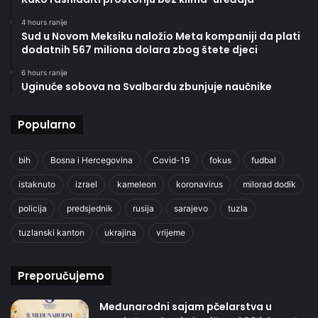
4 hours ranije
Sud u Novom Meksiku naložio Meta kompaniji da plati
dodatnih 567 miliona dolara zbog štete djeci
6 hours ranije
Uginuće sobova na Svalbardu zbunjuje naučnike
Popularno
bih
Bosna i Hercegovina
Covid-19
fokus
fudbal
istaknuto
izrael
kameleon
koronavirus
milorad dodik
policija
predsjednik
rusija
sarajevo
tuzla
tuzlanski kanton
ukrajina
vrijeme
Preporučujemo
Međunarodni sajam pčelarstva u