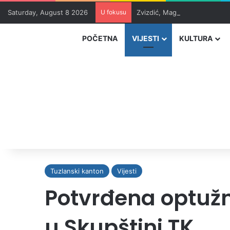
Saturday, August 8 2026
U fokusu
Zvizdić, Magazinović i Kojovi
POČETNA
VIJESTI
KULTURA
Tuzlanski kanton
Vijesti
Potvrđena optužn
u Skupštini TK