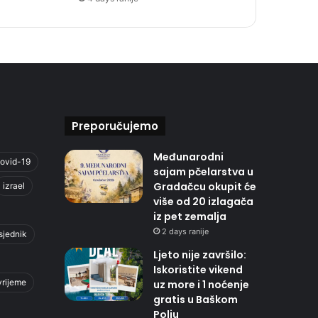
Preporučujemo
Međunarodni
ovid-19
sajam pčelarstva u
Gradačcu okupit će
izrael
više od 20 izlagača
iz pet zemalja
2 days ranije
sjednik
Ljeto nije završilo:
Iskoristite vikend
vrijeme
uz more i 1 noćenje
gratis u Baškom
Polju