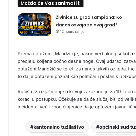
Možda će Vas zanimati i:
Živinice su grad šampiona: Ko
danas osvaja za ovaj grad?
12 hours ranije
Prema optužnici, Mandžić je, nakon verbalnog sukoba
predjelu koljena bočno desne noge. Ovaj udarac izazvao
optuženi Mandžić se tereti za nanos takvih ozljeda. Inc
to da je optuženi poznat kao političar i poslanik u Skup
Ročište za izjašnjenje o krivnji zakazano je za 19. febru
koraci u postupku. Očekuje se da će slučaj biti od vel
incidenta, već i zbog činjenice da je optuženi javna ličn
kantonalno tužilaštvo
općinski sud tu