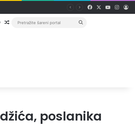
Facebook
X
YouTube
Instag
Pri
Prijava
Random članak
Pretražite
šareni
portal
džića, poslanika