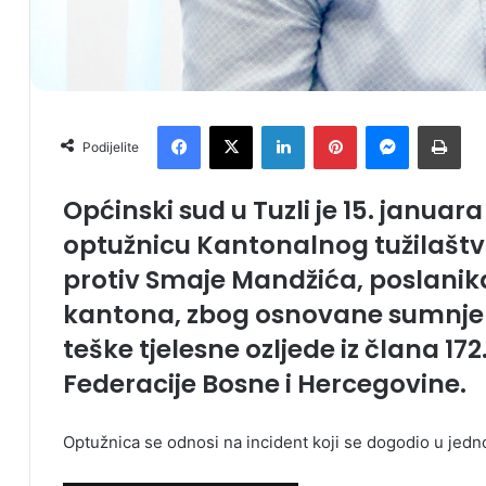
Facebook
X
LinkedIn
Pinterest
Messenger
Print
Podijelite
Općinski sud u Tuzli je 15. januar
optužnicu Kantonalnog tužilašt
protiv Smaje Mandžića, poslanik
kantona, zbog osnovane sumnje da
teške tjelesne ozljede iz člana 172
Federacije Bosne i Hercegovine.
Optužnica se odnosi na incident koji se dogodio u jedn