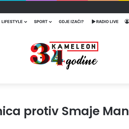
ć traže poseban status za Memorijalni centar Srebrenica
LIFESTYLE
SPORT
GDJE IZAĆI?
RADIO LIVE
ica protiv Smaje Man