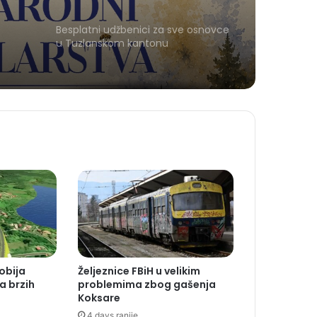
Besplatni udžbenici za sve osnovce
u Tuzlanskom kantonu
obija
Željeznice FBiH u velikim
a brzih
problemima zbog gašenja
Koksare
4 days ranije