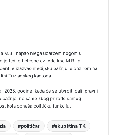
 sa M.B., napao njega udarcem nogom u
 je teške tjelesne ozljede kod M.B., a
ident je izazvao medijsku pažnju, s obzirom na
štini Tuzlanskog kantona.
ar 2025. godine, kada će se utvrditi dalji pravni
ike pažnje, ne samo zbog prirode samog
ost koja obnaša političku funkciju.
zla
političar
skupština TK