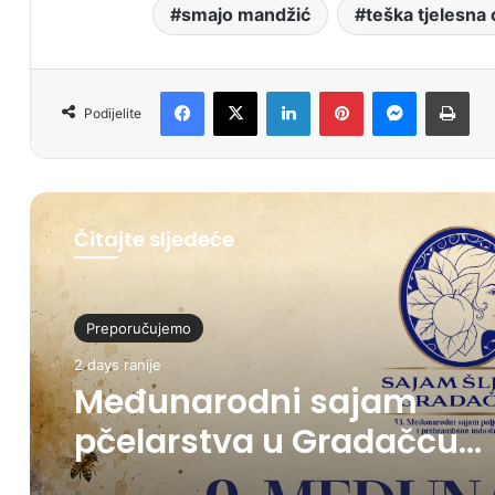
smajo mandžić
teška tjelesna 
Facebook
X
LinkedIn
Pinterest
Messenger
Print
Podijelite
Čitajte sljedeće
Preporučujemo
2 days ranije
Međunarodni sajam
pčelarstva u Gradačcu
okupit će više od 20