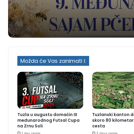
izlagača iz pet zemalja
Možda će Vas zanimati i:
Tuzla u augustu domaćin III
Tuzlanski kanton d
međunarodnog Futsal Cupa
skoro 80 kilometar
na Zrnu Soli
cesta
1 day ranije
3 days ranije