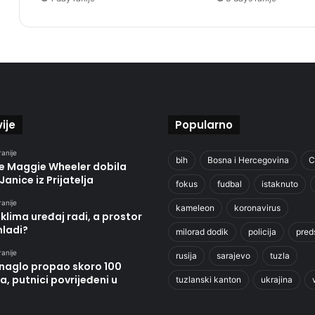
ije
Popularno
ranije
bih
Bosna i Hercegovina
C
je Maggie Wheeler dobila
Janice iz Prijatelja
fokus
fudbal
istaknuto
ranije
kameleon
koronavirus
klima uređaj radi, a prostor
hladi?
milorad dodik
policija
pred
ranije
rusija
sarajevo
tuzla
 naglo propao skoro 100
, putnici povrijeđeni u
tuzlanski kanton
ukrajina