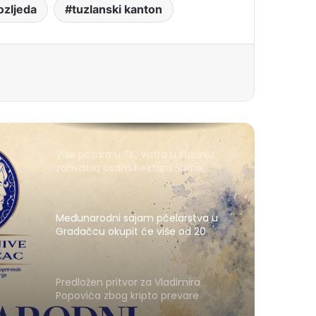
ozljeda
tuzlanski kanton
Više požara u TK: Vatra u Kladnju
zahvatila osam hektara šume
Međunarodni sajam pčelarstva u
Gradačcu okupit će više od 20
izlagača iz pet zemalja
Predložen pritvor za Vladimira
Popovića zbog kripto prevare