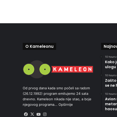
O Kameleonu
Najnov
10 hours 
Kako 
ulogu 
10 hours 
Zašto 
se ne 
Od prvog dana kada smo počeli sa radom
(26.12.1992) program emitujemo 24 sata
10 hours 
Avion
dnevno. Kameleon nikada nije stao, a boje
metara
njegovog programa...
Opširnije
haosu
Facebook
X
YouTube
Instagram