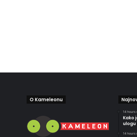
O Kameleonu
Najnov
14 hours 
Kako 
ulogu 
14 hours 