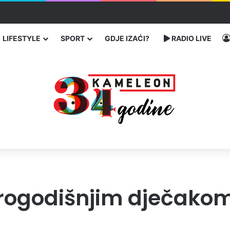
ć traže poseban status za Memorijalni centar Srebrenica
LIFESTYLE
SPORT
GDJE IZAĆI?
RADIO LIVE
rogodišnjim dječakom