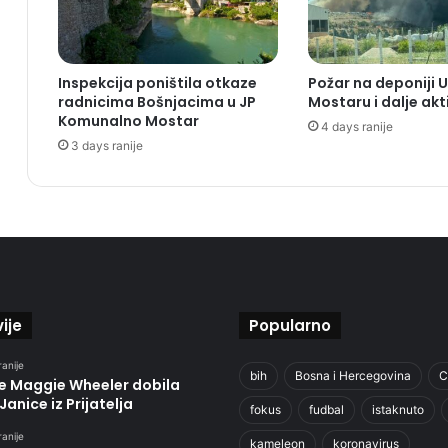
Inspekcija poništila otkaze
Požar na deponiji 
radnicima Bošnjacima u JP
Mostaru i dalje akt
Komunalno Mostar
4 days ranije
3 days ranije
ije
Popularno
ranije
bih
Bosna i Hercegovina
C
je Maggie Wheeler dobila
Janice iz Prijatelja
fokus
fudbal
istaknuto
ranije
kameleon
koronavirus