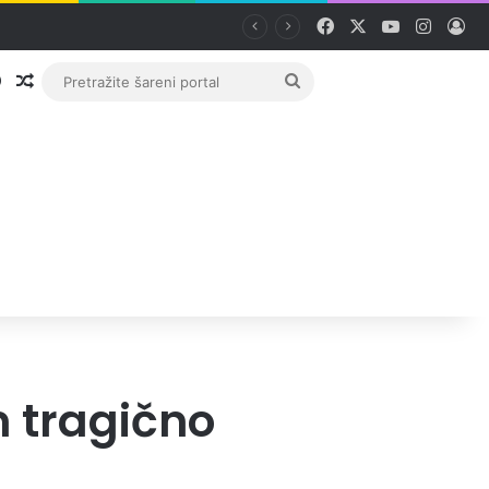
Facebook
X
YouTube
Instag
Pri
Prijava
Random članak
Pretražite
šareni
portal
 tragično