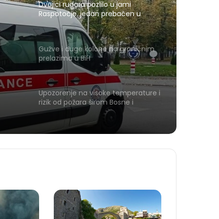
Dvojici rudara pozlilo u jami
Raspotočje, jedan prebačen u
bolnicu
Gužve i duge kolone na graničnim
prelazima u BiH
Upozorenje na visoke temperature i
rizik od požara širom Bosne i
Hercegovine