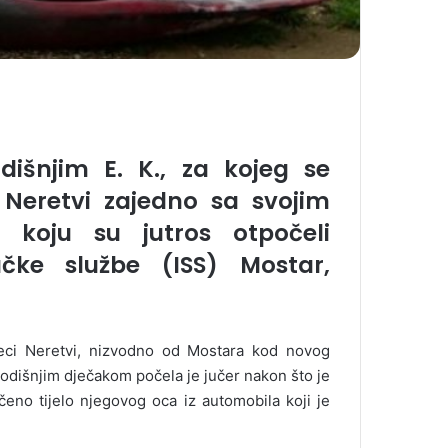
išnjim E. K., za kojeg se
 Neretvi zajedno sa svojim
koju su jutros otpočeli
ačke službe (ISS) Mostar,
jeci Neretvi, nizvodno od Mostara kod novog
odišnjim dječakom počela je jučer nakon što je
eno tijelo njegovog oca iz automobila koji je