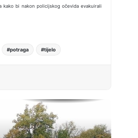
 kako bi nakon policijskog očevida evakuirali
potraga
tijelo
Novi sigurnosni sistem za izbore u
BiH