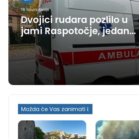
16 hours ranije
Dvojici rudara pozlilo u
jami Raspotočje, jedan
prebačen u bolnicu
Možda će Vas zanimati i: