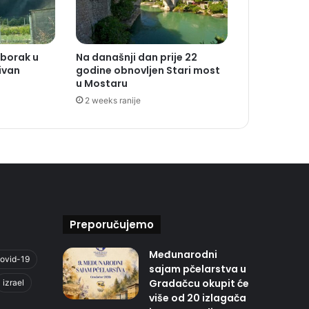
Uborak u
Na današnji dan prije 22
ivan
godine obnovljen Stari most
u Mostaru
2 weeks ranije
Preporučujemo
Međunarodni
ovid-19
sajam pčelarstva u
Gradačcu okupit će
izrael
više od 20 izlagača