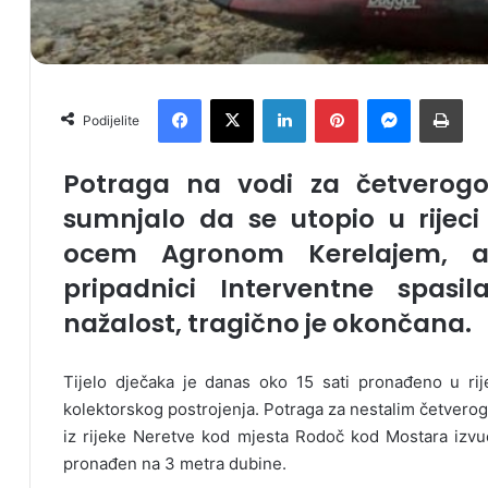
Facebook
X
LinkedIn
Pinterest
Messenger
Print
Podijelite
Potraga na vodi za četverogod
sumnjalo da se utopio u rijeci
ocem Agronom Kerelajem, a 
pripadnici Interventne spasil
nažalost, tragično je okončana.
Tijelo dječaka je danas oko 15 sati pronađeno u ri
kolektorskog postrojenja. Potraga za nestalim četverog
iz rijeke Neretve kod mjesta Rodoč kod Mostara izvuč
pronađen na 3 metra dubine.