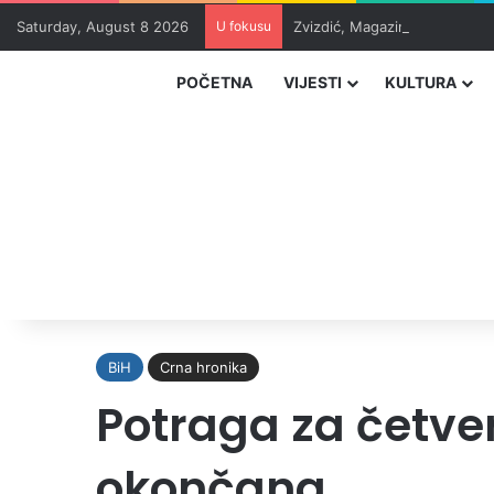
Saturday, August 8 2026
U fokusu
Zvizdić, Magazinović i Kojovi
POČETNA
VIJESTI
KULTURA
BiH
Crna hronika
Potraga za četve
okončana