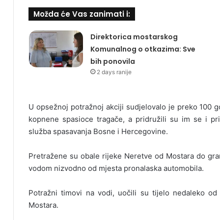
Možda će Vas zanimati i:
Direktorica mostarskog
Komunalnog o otkazima: Sve
bih ponovila
2 days ranije
U opsežnoj potražnoj akciji sudjelovalo je preko 100 go
kopnene spasioce tragače, a pridružili su im se i prip
služba spasavanja Bosne i Hercegovine.
Pretražene su obale rijeke Neretve od Mostara do gr
vodom nizvodno od mjesta pronalaska automobila.
Potražni timovi na vodi, uočili su tijelo nedaleko o
Mostara.