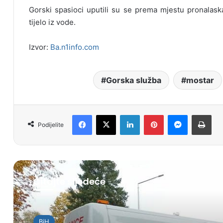
Gorski spasioci uputili su se prema mjestu pronalaska
tijelo iz vode.
Izvor:
Ba.n1info.com
Gorska služba
mostar
Facebook
X
LinkedIn
Pinterest
Messenger
Print
Podijelite
Čitajte sljedeće
BiH