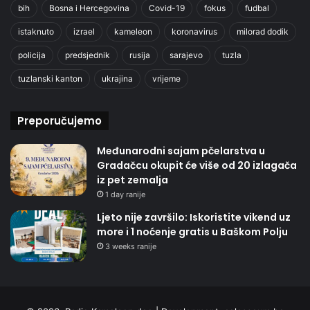
bih
Bosna i Hercegovina
Covid-19
fokus
fudbal
istaknuto
izrael
kameleon
koronavirus
milorad dodik
policija
predsjednik
rusija
sarajevo
tuzla
tuzlanski kanton
ukrajina
vrijeme
Preporučujemo
Međunarodni sajam pčelarstva u
Gradačcu okupit će više od 20 izlagača
iz pet zemalja
1 day ranije
Ljeto nije završilo: Iskoristite vikend uz
more i 1 noćenje gratis u Baškom Polju
3 weeks ranije