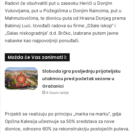
Radovi će obuhvatiti put u zaseoku Herići u Donjim
Vukovijama, put u Požegićima u Donjim Raincima, put u
Mahmutovićima, te dionicu puta od Hrasna Donjeg prema
Babinoj Luci. Izvođači radova su firme „Džale iskop“ i
„Galax niskogradnja“ d.d. Brčko, izabrane putem javne
nabavke kao najpovoljniji ponuđači.
Možda će Vas zanimati i:
Sloboda igra posljednju prijateljsku
utakmicu pred početak sezone u
Gračanici
4 hours ranije
Projekti se realizuju po principu „marka na marku“, gdje
Općina Kalesija učestvuje sa 50% sredstava za nove
dionice, odnosno 60% za rekonstrukciju postojećih puteva.