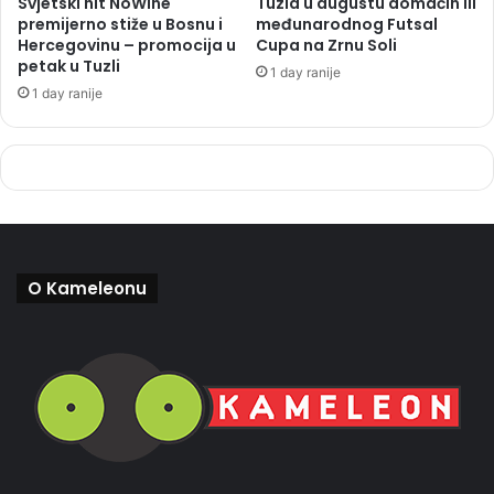
Svjetski hit NoWine
Tuzla u augustu domaćin III
premijerno stiže u Bosnu i
međunarodnog Futsal
Hercegovinu – promocija u
Cupa na Zrnu Soli
petak u Tuzli
1 day ranije
1 day ranije
O Kameleonu