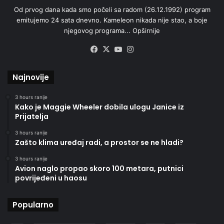
Od prvog dana kada smo počeli sa radom (26.12.1992) program
emitujemo 24 sata dnevno. Kameleon nikada nije stao, a boje
njegovog programa...
Opširnije
Facebook
X
YouTube
Instagram
Najnovije
3 hours ranije
Kako je Maggie Wheeler dobila ulogu Janice iz
Prijatelja
3 hours ranije
Zašto klima uređaj radi, a prostor se ne hladi?
3 hours ranije
Avion naglo propao skoro 100 metara, putnici
povrijeđeni u haosu
Popularno