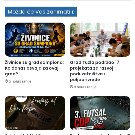
Možda će Vas zanimati i:
Živinice su grad šampiona:
Grad Tuzla podržao 17
Ko danas osvaja za ovaj
projekata za razvoj
grad?
poduzetništva i
poljoprivrede
5 hours ranije
8 hours ranije