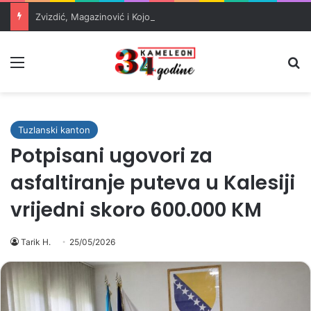
Zvizdić, Magazinović i Kojović traže poseban status za Memorijalni centar Srebrenica
Meni
Pr
Tuzlanski kanton
Potpisani ugovori za
asfaltiranje puteva u Kalesiji
vrijedni skoro 600.000 KM
Tarik H.
25/05/2026