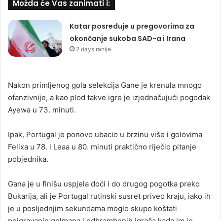
Možda će Vas zanimati i:
Katar posreduje u pregovorima za
okončanje sukoba SAD-a i Irana
2 days ranije
Nakon primljenog gola selekcija Gane je krenula mnogo
ofanzivnije, a kao plod takve igre je izjednačujući pogodak
Ayewa u 73. minuti.
Ipak, Portugal je ponovo ubacio u brzinu više i golovima
Felixa u 78. i Leaa u 80. minuti praktično riječio pitanje
pobjednika.
Gana je u finišu uspjela doći i do drugog pogotka preko
Bukarija, ali je Portugal rutinski susret priveo kraju, iako ih
je u posljednjim sekundama moglo skupo koštati
poigravanje golmana i odbrambenih igrača kada im je