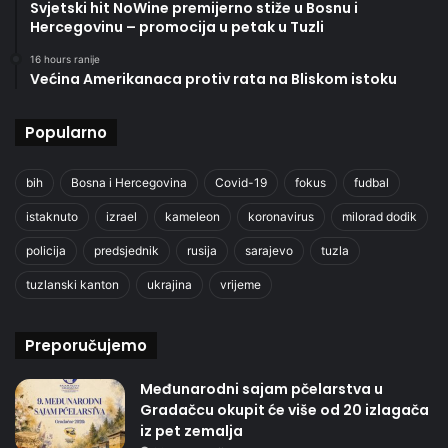
Svjetski hit NoWine premijerno stiže u Bosnu i
Hercegovinu – promocija u petak u Tuzli
16 hours ranije
Većina Amerikanaca protiv rata na Bliskom istoku
Popularno
bih
Bosna i Hercegovina
Covid-19
fokus
fudbal
istaknuto
izrael
kameleon
koronavirus
milorad dodik
policija
predsjednik
rusija
sarajevo
tuzla
tuzlanski kanton
ukrajina
vrijeme
Preporučujemo
Međunarodni sajam pčelarstva u
Gradačcu okupit će više od 20 izlagača
iz pet zemalja