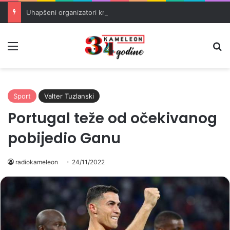
Uhapšeni organizatori krijumčarenja migranata preko BiH i Balkana
Meni
Pr
Sport
Valter Tuzlanski
Portugal teže od očekivanog
pobijedio Ganu
radiokameleon
24/11/2022