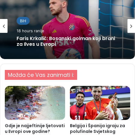
BiH
18 hours ranije
Faris Krkalić: Bosanski golman koji brani
za Ilves u Evropi
Možda će Vas zanimati i:
Gdje je najjeftinije ljetovati
Belgija i Španija igraju za
u Evropi ove godine?
polufinale Svjetskog