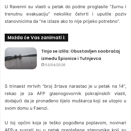
U Ravenni su vlasti u petak do podne proglasile “žurnu i
trenutnu evakuaciju” nekoliko četvrti i uputile poziv
stanovnicima da “ne izlaze ako to nije prijeko potrebno”.
Možda će Vas zanimati i:
Tinja se izlila: Obustavljen saobraćaj
između Špionice i Tutnjevca
03/04/2026
S trinaest mrtvih “broj žrtava narastao je u petak na 14”,
rekao je za AFP glasnogovornik pokrajinskih vlasti,
dodajući da je pronađeno tijelo muškarca koji se utopio u
svom domu u Faenzi.
U toj općini koja je teško pogođena poplavom, novinari
AFP-a susreli su u petak preplašene stanovnike koji su