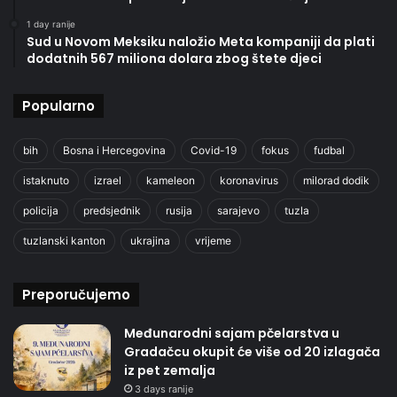
1 day ranije
Sud u Novom Meksiku naložio Meta kompaniji da plati
dodatnih 567 miliona dolara zbog štete djeci
Popularno
bih
Bosna i Hercegovina
Covid-19
fokus
fudbal
istaknuto
izrael
kameleon
koronavirus
milorad dodik
policija
predsjednik
rusija
sarajevo
tuzla
tuzlanski kanton
ukrajina
vrijeme
Preporučujemo
Međunarodni sajam pčelarstva u
Gradačcu okupit će više od 20 izlagača
iz pet zemalja
3 days ranije