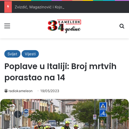
Zvizdić, Magazinović i Kojović traže poseban status za Memorijalni centar Srebrenica
Meni
Pr
Svijet
Vijesti
Poplave u Italiji: Broj mrtvih
porastao na 14
radiokameleon
19/05/2023