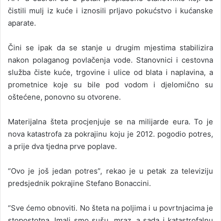
čistili mulj iz kuće i iznosili prljavo pokućstvo i kućanske
aparate.
Čini se ipak da se stanje u drugim mjestima stabilizira
nakon polaganog povlačenja vode. Stanovnici i cestovna
služba čiste kuće, trgovine i ulice od blata i naplavina, a
prometnice koje su bile pod vodom i djelomično su
oštećene, ponovno su otvorene.
Materijalna šteta procjenjuje se na milijarde eura. To je
nova katastrofa za pokrajinu koju je 2012. pogodio potres,
a prije dva tjedna prve poplave.
“Ovo je još jedan potres”, rekao je u petak za televiziju
predsjednik pokrajine Stefano Bonaccini.
“Sve ćemo obnoviti. No šteta na poljima i u povrtnjacima je
stopostotna. Imali smo sušu, mraz, a sada i katastrofalnu