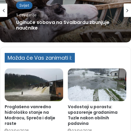
Svijet
1 day ranije
Uginuće sobova na Svalbardu zbunjuje
naučnike
Možda će Vas zanimati i:
Proglašeno vanredno
Vodostaji u porastu:
hidrološko stanje na
upozorenje građanima
Modracu, Spreča i dalje
Tuzle nakon obilnih
raste
padavina
03/04/2026
03/04/2026