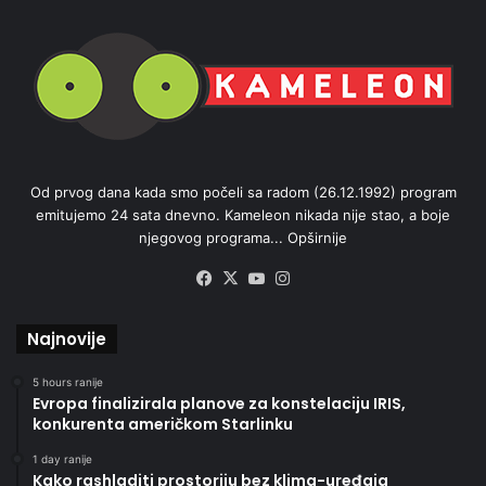
Od prvog dana kada smo počeli sa radom (26.12.1992) program
emitujemo 24 sata dnevno. Kameleon nikada nije stao, a boje
njegovog programa...
Opširnije
Facebook
X
YouTube
Instagram
Najnovije
5 hours ranije
Evropa finalizirala planove za konstelaciju IRIS,
konkurenta američkom Starlinku
1 day ranije
Kako rashladiti prostoriju bez klima-uređaja