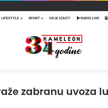
ć traže poseban status za Memorijalni centar Srebrenica
LIFESTYLE
SPORT
GDJE IZAĆI?
RADIO LIVE
 traže zabranu uvoza l