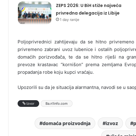
ZEPS 2026: U BiH stiže najveća
privredna delegacija iz Libije
1 day ranije
Poljoprivrednici zahtijevaju da se hitno privremen
privremeno zabrani uvoz lubenice i ostalih poljoprivr
domaćih porizvođača, te da se hitno riješi na gra
prevoze krastavac “kornišon” prema zemljama Evrop
propadanja robe koju kupci vraćaju.
Upozorili su da je situacija alarmantna, navodi se u sa
Izvor
Ba.n1info.com
domaća proizvodnja
izvoz
p