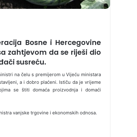
eracija Bosne i Hercegovine
sa zahtjevom da se riješi dio
đači susreću.
inistri na čelu s premijerom u Vijeću ministara
vljeni, a i dobro plaćeni. Ističu da je vrijeme
jima se štiti domaća proizvodnja i domaći
nistra vanjske trgovine i ekonomskih odnosa.