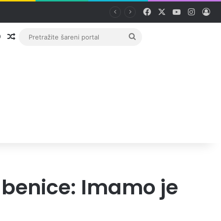
Facebook
X
YouTube
Instag
Pri
Prijava
Random članak
Pretražite
šareni
portal
ubenice: Imamo je