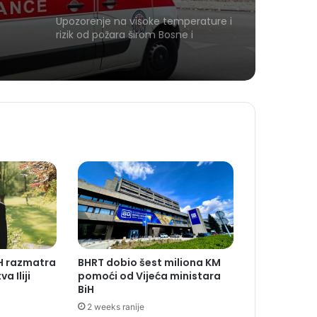
Upozorenje na visoke temperature i
rizik od požara širom Bosne i
Hercegovine
iH razmatra
BHRT dobio šest miliona KM
a Iliji
pomoći od Vijeća ministara
BiH
2 weeks ranije