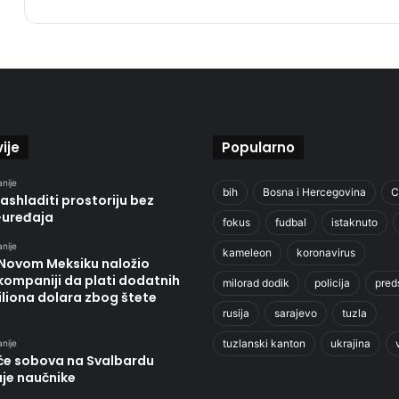
ije
Popularno
anije
bih
Bosna i Hercegovina
C
ashladiti prostoriju bez
-uređaja
fokus
fudbal
istaknuto
anije
kameleon
koronavirus
 Novom Meksiku naložio
kompaniji da plati dodatnih
milorad dodik
policija
pred
liona dolara zbog štete
rusija
sarajevo
tuzla
tuzlanski kanton
ukrajina
anije
će sobova na Svalbardu
uje naučnike