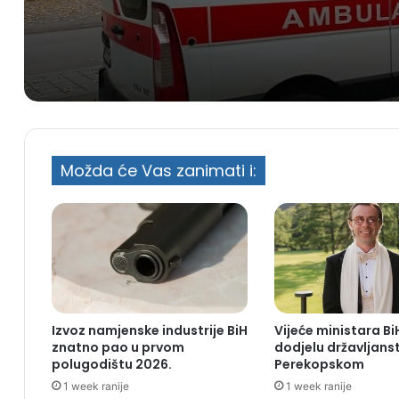
Možda će Vas zanimati i:
Izvoz namjenske industrije BiH
Vijeće ministara B
znatno pao u prvom
dodjelu državljanstv
polugodištu 2026.
Perekopskom
1 week ranije
1 week ranije