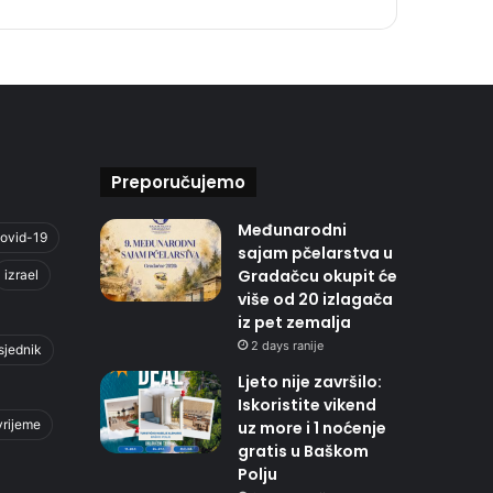
Preporučujemo
Međunarodni
ovid-19
sajam pčelarstva u
Gradačcu okupit će
izrael
više od 20 izlagača
iz pet zemalja
2 days ranije
sjednik
Ljeto nije završilo:
Iskoristite vikend
vrijeme
uz more i 1 noćenje
gratis u Baškom
Polju