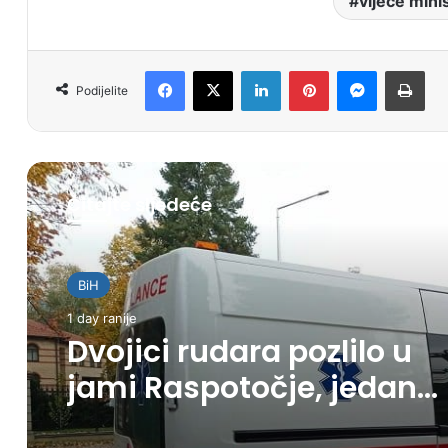
vijeće mini
Facebook
X
LinkedIn
Pinterest
Messenger
Print
Podijelite
Čitajte sljedeće
BiH
1 day ranije
Dvojici rudara pozlilo u
jami Raspotočje, jedan
prebačen u bolnicu