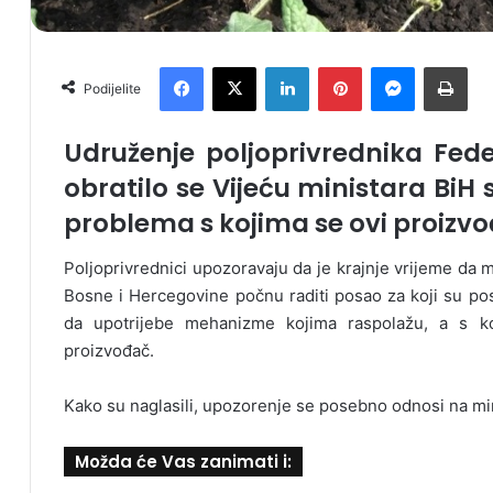
Facebook
X
LinkedIn
Pinterest
Messenger
Print
Podijelite
Udruženje poljoprivrednika Fed
obratilo se Vijeću ministara BiH 
problema s kojima se ovi proizvo
Poljoprivrednici upozoravaju da je krajnje vrijeme da m
Bosne i Hercegovine počnu raditi posao za koji su posta
da upotrijebe mehanizme kojima raspolažu, a s ko
proizvođač.
Kako su naglasili, upozorenje se posebno odnosi na mi
Možda će Vas zanimati i: