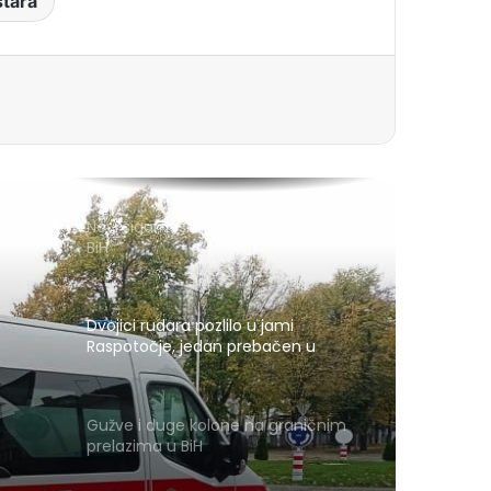
stara
Novi sigurnosni sistem za izbore u
BiH
Dvojici rudara pozlilo u jami
Raspotočje, jedan prebačen u
bolnicu
Gužve i duge kolone na graničnim
prelazima u BiH