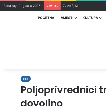
Saturday, August 8 2026
U fokusu
Zvizdić, Magazinović i Kojovi
POČETNA
VIJESTI
KULTURA
BiH
Poljoprivrednici
dovoljno