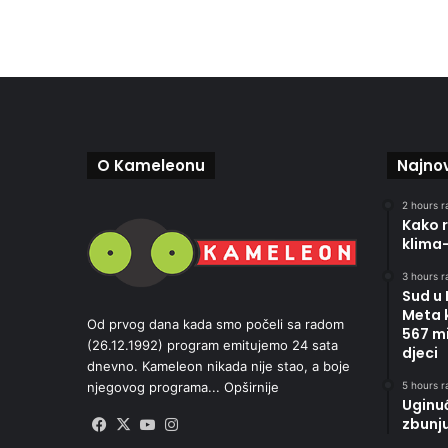
O Kameleonu
Najnov
2 hours r
Kako r
klima
3 hours r
Sud u
Meta 
Od prvog dana kada smo počeli sa radom
567 mi
(26.12.1992) program emitujemo 24 sata
djeci
dnevno. Kameleon nikada nije stao, a boje
5 hours r
njegovog programa...
Opširnije
Uginu
zbunj
Facebook
X
YouTube
Instagram