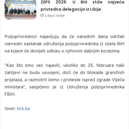
ZEPS 2026: U BiH stiže najveća
privredna delegacija iz Libije
2 days ranije
Poljoprivrednici najavljuju da će narednih dana održati
vanredni sastanak udruženja poljoprivrednika iz cijele BiH
na kojem će donijeti odluku o njihovim daljnjim koracima.
“Kao što smo već najavili, ukoliko do 25. februara naši
zahtjevi ne budu usvojeni, doći će do blokade graničnih
prijelaza, a razmotrit ćemo i proteste ispred zgrade Vijeća
ministara”, saopćeno je iz Udruženja poljoprivrednika
FBiH.
Izvor:
klix.ba
windows 10 pro satın al