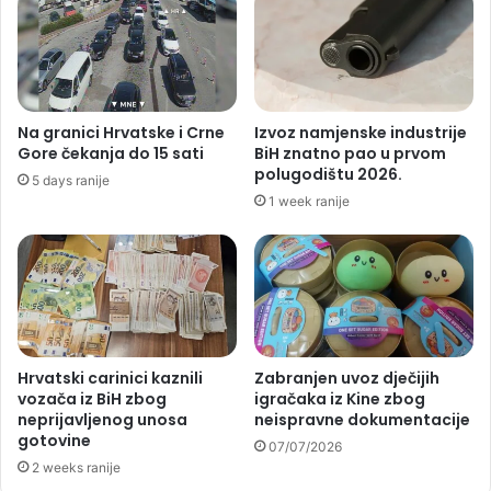
Na granici Hrvatske i Crne
Izvoz namjenske industrije
Gore čekanja do 15 sati
BiH znatno pao u prvom
polugodištu 2026.
5 days ranije
1 week ranije
Hrvatski carinici kaznili
Zabranjen uvoz dječijih
vozača iz BiH zbog
igračaka iz Kine zbog
neprijavljenog unosa
neispravne dokumentacije
gotovine
07/07/2026
2 weeks ranije