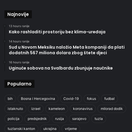
Najnovije
13 hours ranije
Kako rashladiti prostoriju bez klima-uređaja
14 hours ranije
Sud u Novom Meksiku naložio Meta kompaniji da plati
dodatnih 567 miliona dolara zbog štete djeci
16 hours ranije
Uginuće sobova na Svalbardu zbunjuje naučnike
Popularno
bih
Bosna i Hercegovina
Covid-19
fokus
fudbal
istaknuto
izrael
kameleon
koronavirus
milorad dodik
policija
predsjednik
rusija
sarajevo
tuzla
tuzlanski kanton
ukrajina
vrijeme