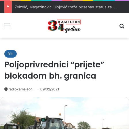
Zvizdić, Magazinović i Kojović traže poseban status za Memorijalni centar Srebrenica
Meni
Pr
BiH
Poljoprivrednici “prijete”
blokadom bh. granica
radiokameleon
09/02/2021