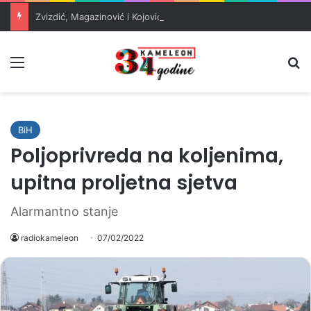
Zvizdić, Magazinović i Kojović traže poseban status za Memorijalni centar Srebrenica
Meni
Pr
BiH
Poljoprivreda na koljenima,
upitna proljetna sjetva
Alarmantno stanje
radiokameleon
07/02/2022