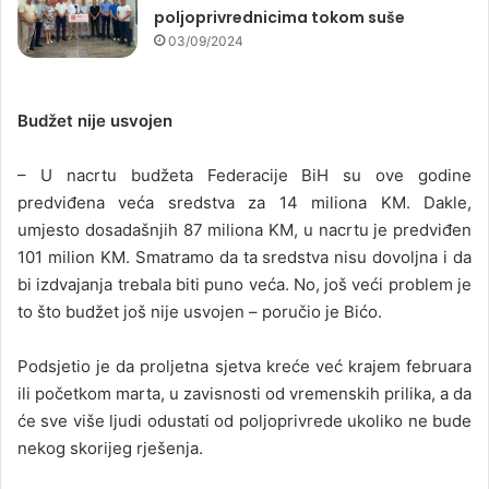
poljoprivrednicima tokom suše
03/09/2024
Budžet nije usvojen
– U nacrtu budžeta Federacije BiH su ove godine
predviđena veća sredstva za 14 miliona KM. Dakle,
umjesto dosadašnjih 87 miliona KM, u nacrtu je predviđen
101 milion KM. Smatramo da ta sredstva nisu dovoljna i da
bi izdvajanja trebala biti puno veća. No, još veći problem je
to što budžet još nije usvojen – poručio je Bićo.
Podsjetio je da proljetna sjetva kreće već krajem februara
ili početkom marta, u zavisnosti od vremenskih prilika, a da
će sve više ljudi odustati od poljoprivrede ukoliko ne bude
nekog skorijeg rješenja.