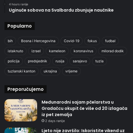
4 hours ranije
Uginuće sobova na Svalbardu zbunjuje naučnike
Popularno
bih
Bosna i Hercegovina
Covid-19
fokus
fudbal
istaknuto
izrael
kameleon
koronavirus
milorad dodik
policija
predsjednik
rusija
sarajevo
tuzla
tuzlanski kanton
ukrajina
vrijeme
Preporučujemo
Međunarodni sajam pčelarstva u
Gradačcu okupit će više od 20 izlagača
iz pet zemalja
2 days ranije
Ljeto nije završilo: Iskoristite vikend uz