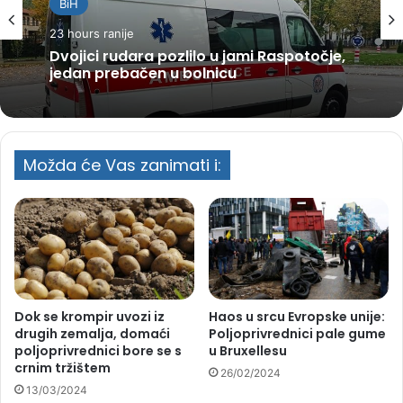
BiH
23 hours ranije
Dvojici rudara pozlilo u jami Raspotočje,
jedan prebačen u bolnicu
Možda će Vas zanimati i:
Dok se krompir uvozi iz
Haos u srcu Evropske unije:
drugih zemalja, domaći
Poljoprivrednici pale gume
poljoprivrednici bore se s
u Bruxellesu
crnim tržištem
26/02/2024
13/03/2024