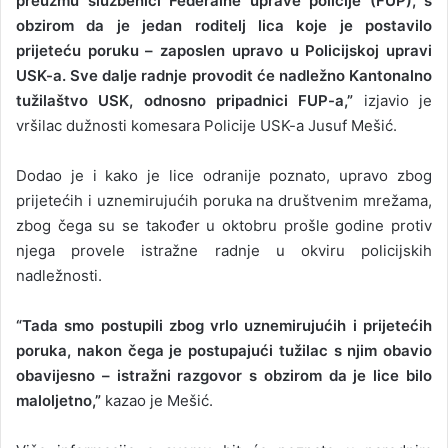
preuzmu službenici Federalne uprave policije (FUP), s
obzirom da je jedan roditelj lica koje je postavilo
prijeteću poruku – zaposlen upravo u Policijskoj upravi
USK-a. Sve dalje radnje provodit će nadležno Kantonalno
tužilaštvo USK, odnosno pripadnici FUP-a,”
izjavio je
vršilac dužnosti komesara Policije USK-a Jusuf Mešić.
Dodao je i kako je lice odranije poznato, upravo zbog
prijetećih i uznemirujućih poruka na društvenim mrežama,
zbog čega su se također u oktobru prošle godine protiv
njega provele istražne radnje u okviru policijskih
nadležnosti.
“Tada smo postupili zbog vrlo uznemirujućih i prijetećih
poruka, nakon čega je postupajući tužilac s njim obavio
obavijesno – istražni razgovor s obzirom da je lice bilo
maloljetno,”
kazao je Mešić.