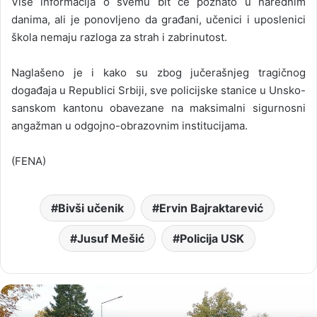
Više informacija o svemu bit će poznato u narednim
danima, ali je ponovljeno da građani, učenici i uposlenici
škola nemaju razloga za strah i zabrinutost.
Naglašeno je i kako su zbog jučerašnjeg tragičnog
događaja u Republici Srbiji, sve policijske stanice u Unsko-
sanskom kantonu obavezane na maksimalni sigurnosni
angažman u odgojno-obrazovnim institucijama.
(FENA)
Bivši učenik
Ervin Bajraktarević
Jusuf Mešić
Policija USK