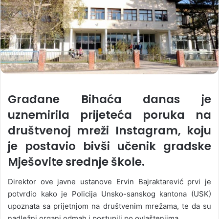
Građane Bihaća danas je
uznemirila prijeteća poruka na
društvenoj mreži Instagram, koju
je postavio bivši učenik gradske
Mješovite srednje škole.
Direktor ove javne ustanove Ervin Bajraktarević prvi je
potvrdio kako je Policija Unsko-sanskog kantona (USK)
upoznata sa prijetnjom na društvenim mrežama, te da su
nadležni organi odmah i postupili po ovlaštenjima.