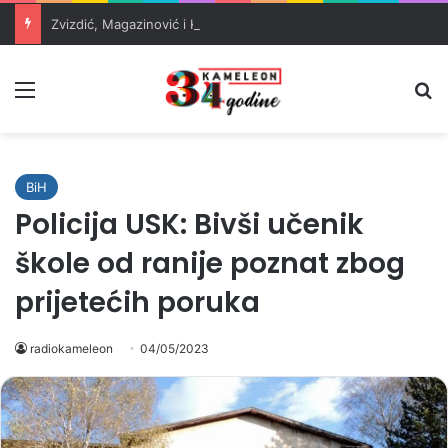
Zvizdić, Magazinović i Kojović traže poseban status za Memorijalni centar Srebrenica
Meni
Pr
BiH
Policija USK: Bivši učenik
škole od ranije poznat zbog
prijetećih poruka
radiokameleon
04/05/2023