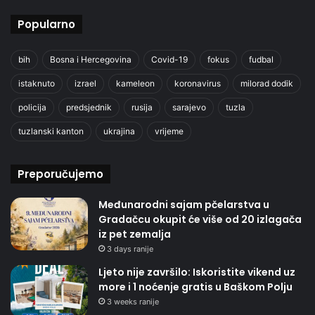
Popularno
bih
Bosna i Hercegovina
Covid-19
fokus
fudbal
istaknuto
izrael
kameleon
koronavirus
milorad dodik
policija
predsjednik
rusija
sarajevo
tuzla
tuzlanski kanton
ukrajina
vrijeme
Preporučujemo
Međunarodni sajam pčelarstva u
Gradačcu okupit će više od 20 izlagača
iz pet zemalja
3 days ranije
Ljeto nije završilo: Iskoristite vikend uz
more i 1 noćenje gratis u Baškom Polju
3 weeks ranije