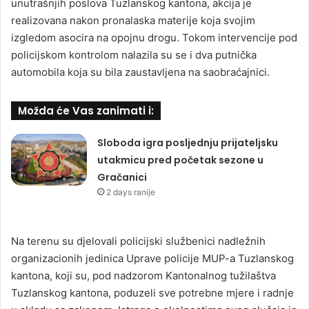
unutrašnjih poslova Tuzlanskog kantona, akcija je
realizovana nakon pronalaska materije koja svojim
izgledom asocira na opojnu drogu. Tokom intervencije pod
policijskom kontrolom nalazila su se i dva putnička
automobila koja su bila zaustavljena na saobraćajnici.
Možda će Vas zanimati i:
Sloboda igra posljednju prijateljsku
utakmicu pred početak sezone u
Gračanici
2 days ranije
Na terenu su djelovali policijski službenici nadležnih
organizacionih jedinica Uprave policije MUP-a Tuzlanskog
kantona, koji su, pod nadzorom Kantonalnog tužilaštva
Tuzlanskog kantona, poduzeli sve potrebne mjere i radnje