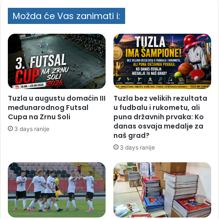
Možda će Vas zanimati i:
Tuzla u augustu domaćin III
Tuzla bez velikih rezultata
međunarodnog Futsal
u fudbalu i rukometu, ali
Cupa na Zrnu Soli
puna državnih prvaka: Ko
danas osvaja medalje za
3 days ranije
naš grad?
3 days ranije