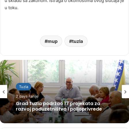
u skladu sa zakonom. Istraga o okolnostima ovog slučaja je
u toku.
mup
tuzla
Tuzla
2 days ranije
Grad Tuzla podržao 17 projekata za
razvoj poduzetništva i poljoprivrede