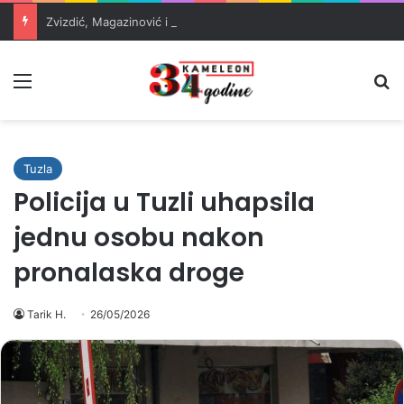
Zvizdić, Magazinović i Kojović traže poseban status za Memorijalni centar Srebrenica
Meni
Pr
Tuzla
Policija u Tuzli uhapsila
jednu osobu nakon
pronalaska droge
Tarik H.
26/05/2026