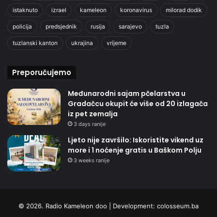
istaknuto
izrael
kameleon
koronavirus
milorad dodik
policija
predsjednik
rusija
sarajevo
tuzla
tuzlanski kanton
ukrajina
vrijeme
Preporučujemo
Međunarodni sajam pčelarstva u
Gradačcu okupit će više od 20 izlagača
iz pet zemalja
3 days ranije
Ljeto nije završilo: Iskoristite vikend uz
more i 1 noćenje gratis u Baškom Polju
3 weeks ranije
© 2026. Radio Kameleon doo | Development:
colosseum.ba