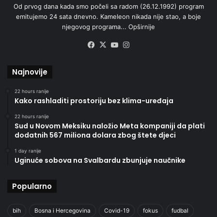
Od prvog dana kada smo počeli sa radom (26.12.1992) program
emitujemo 24 sata dnevno. Kameleon nikada nije stao, a boje
njegovog programa...
Opširnije
Facebook
X
YouTube
Instagram
Najnovije
22 hours ranije
Kako rashladiti prostoriju bez klima-uređaja
22 hours ranije
Sud u Novom Meksiku naložio Meta kompaniji da plati
dodatnih 567 miliona dolara zbog štete djeci
1 day ranije
Uginuće sobova na Svalbardu zbunjuje naučnike
Popularno
bih
Bosna i Hercegovina
Covid-19
fokus
fudbal