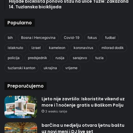
Hiljade biciklista ponovo stižu na ulice Tuzle: Zakazana
14. Tuzlanska biciklijada
Popularno
bih
Bosna i Hercegovina
Covid-19
fokus
fudbal
istaknuto
izrael
kameleon
koronavirus
milorad dodik
policija
predsjednik
rusija
sarajevo
tuzla
tuzlanski kanton
ukrajina
vrijeme
Preporučujemo
Ljeto nije završilo: Iskoristite vikend uz
more i 1 noćenje gratis u Baškom Polju
3 weeks ranije
barČina u nedjelju otvara ljetnu baštu
uz novi meni i DJ live set