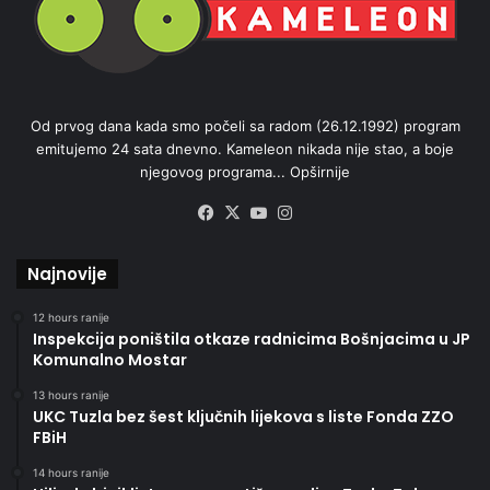
Od prvog dana kada smo počeli sa radom (26.12.1992) program
emitujemo 24 sata dnevno. Kameleon nikada nije stao, a boje
njegovog programa...
Opširnije
Facebook
X
YouTube
Instagram
Najnovije
12 hours ranije
Inspekcija poništila otkaze radnicima Bošnjacima u JP
Komunalno Mostar
13 hours ranije
UKC Tuzla bez šest ključnih lijekova s liste Fonda ZZO
FBiH
14 hours ranije