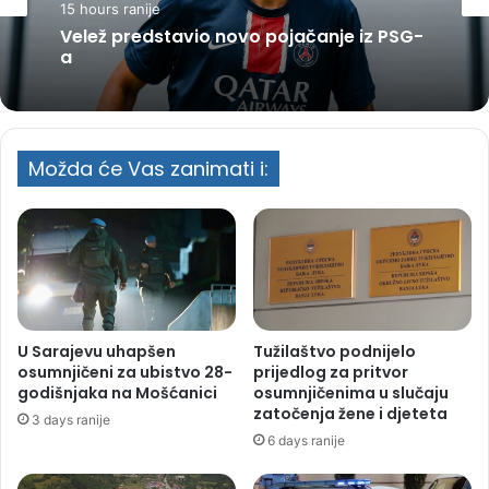
15 hours ranije
Velež predstavio novo pojačanje iz PSG-
a
Možda će Vas zanimati i:
U Sarajevu uhapšen
Tužilaštvo podnijelo
osumnjičeni za ubistvo 28-
prijedlog za pritvor
godišnjaka na Mošćanici
osumnjičenima u slučaju
zatočenja žene i djeteta
3 days ranije
6 days ranije