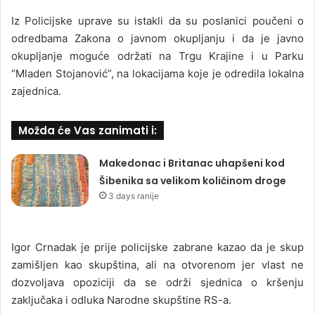
Iz Policijske uprave su istakli da su poslanici poučeni o
odredbama Zakona o javnom okupljanju i da je javno
okupljanje moguće održati na Trgu Krajine i u Parku
“Mladen Stojanović”, na lokacijama koje je odredila lokalna
zajednica.
Možda će Vas zanimati i:
Makedonac i Britanac uhapšeni kod
Šibenika sa velikom količinom droge
3 days ranije
Igor Crnadak je prije policijske zabrane kazao da je skup
zamišljen kao skupština, ali na otvorenom jer vlast ne
dozvoljava opoziciji da se održi sjednica o kršenju
zaključaka i odluka Narodne skupštine RS-a.