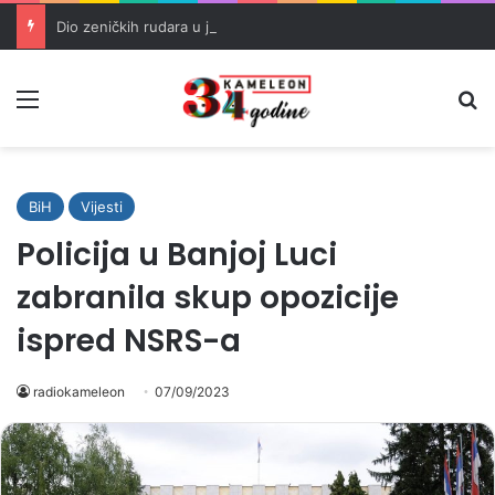
Dio zeničkih rudara u jami zbog neisplaćenih plata i problema sa zdravstvenim knjižicama
Meni
Pr
BiH
Vijesti
Policija u Banjoj Luci
zabranila skup opozicije
ispred NSRS-a
radiokameleon
07/09/2023