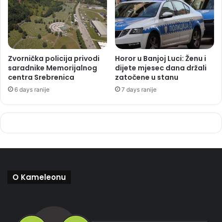
Zvornička policija privodi
Horor u Banjoj Luci: Ženu i
saradnike Memorijalnog
dijete mjesec dana držali
centra Srebrenica
zatočene u stanu
6 days ranije
7 days ranije
O Kameleonu