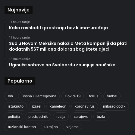
Najnovije
11 hours ranije
Kako rashladiti prostoriju bez klima-uređaja
11 hours ranije
Sud u Novom Meksiku naložio Meta kompaniji da plati
dodatnih 567 miliona dolara zbog štete djeci
13 hours ranije
Uginuće sobova na Svalbardu zbunjuje naučnike
Popularno
bih
Bosna i Hercegovina
Covid-19
fokus
fudbal
istaknuto
izrael
kameleon
koronavirus
milorad dodik
policija
predsjednik
rusija
sarajevo
tuzla
tuzlanski kanton
ukrajina
vrijeme