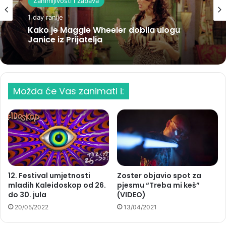
Zanimljivosti i zabava
1 day ranije
Kako je Maggie Wheeler dobila ulogu
Janice iz Prijatelja
Možda će Vas zanimati i:
12. Festival umjetnosti
Zoster objavio spot za
mladih Kaleidoskop od 26.
pjesmu “Treba mi keš”
do 30. jula
(VIDEO)
20/05/2022
13/04/2021