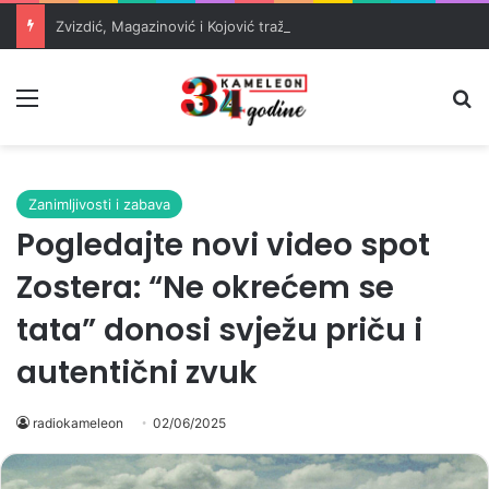
Zvizdić, Magazinović i Kojović traže poseban status za Memorijalni centar Srebrenica
Meni
Pr
Zanimljivosti i zabava
Pogledajte novi video spot
Zostera: “Ne okrećem se
tata” donosi svježu priču i
autentični zvuk
radiokameleon
02/06/2025