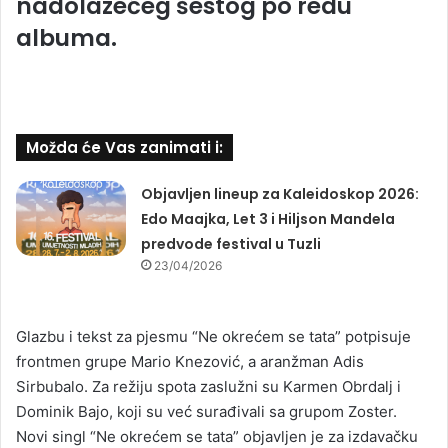
nadolazećeg šestog po redu
albuma.
Možda će Vas zanimati i:
Objavljen lineup za Kaleidoskop 2026:
Edo Maajka, Let 3 i Hiljson Mandela
predvode festival u Tuzli
23/04/2026
Glazbu i tekst za pjesmu “Ne okrećem se tata” potpisuje
frontmen grupe Mario Knezović, a aranžman Adis
Sirbubalo. Za režiju spota zaslužni su Karmen Obrdalj i
Dominik Bajo, koji su već surađivali sa grupom Zoster.
Novi singl “Ne okrećem se tata” objavljen je za izdavačku