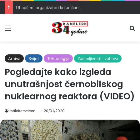
Uhapšeni organizatori krijumčarenja migranata preko BiH i Balkana
Meni
Pr
Arhiva
Svijet
Tehnologija
Zanimljivosti i zabava
Pogledajte kako izgleda
unutrašnjost černobilskog
nuklearnog reaktora (VIDEO)
radiokameleon
20/01/2020