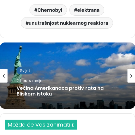
Chernobyl
elektrana
unutrašnjost nuklearnog reaktora
Svijet
2 hours ranije
Većina Amerikanaca protiv rata na
Bliskom istoku
Možda će Vas zanimati i: