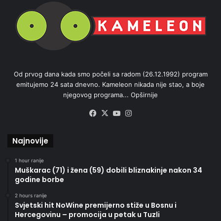
Od prvog dana kada smo počeli sa radom (26.12.1992) program
emitujemo 24 sata dnevno. Kameleon nikada nije stao, a boje
njegovog programa...
Opširnije
Facebook
X
YouTube
Instagram
Najnovije
1 hour ranije
Muškarac (71) i žena (59) dobili bliznakinje nakon 34
godine borbe
2 hours ranije
Svjetski hit NoWine premijerno stiže u Bosnu i
Hercegovinu – promocija u petak u Tuzli