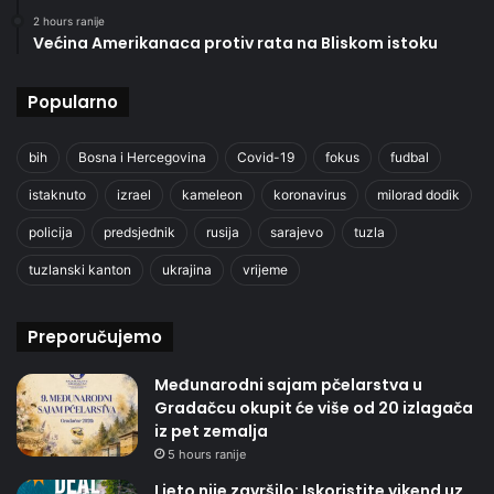
2 hours ranije
Većina Amerikanaca protiv rata na Bliskom istoku
Popularno
bih
Bosna i Hercegovina
Covid-19
fokus
fudbal
istaknuto
izrael
kameleon
koronavirus
milorad dodik
policija
predsjednik
rusija
sarajevo
tuzla
tuzlanski kanton
ukrajina
vrijeme
Preporučujemo
Međunarodni sajam pčelarstva u
Gradačcu okupit će više od 20 izlagača
iz pet zemalja
5 hours ranije
Ljeto nije završilo: Iskoristite vikend uz